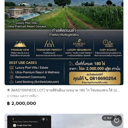
🌟 [MASTERPIECE LOT] ขายที่ดินผืนงามขนาด 180 ไร่ โซนขนงพระใต้ (ปากช่อง-เขาใหญ่) วิวเขาใหญ่พาโนรามาเด่นชัด ติดถนนดำ เดินทางสะดวก 🌟
ปากช่อง นครราชสีมา
฿ 2,000,000