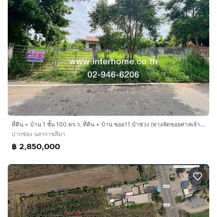
ที่ดิน + บ้าน 1 ชั้น 100 ตร.ว. ที่ดิน + บ้าน ซอย11 ป๋าช่วง (ทางลัดซอยศาลเจ้าพ่อ) ถนนมิตรภาพ ถนนธนะรัชต์ ปากช่อง นครราชสีมา
ปากช่อง นครราชสีมา
฿ 2,850,000