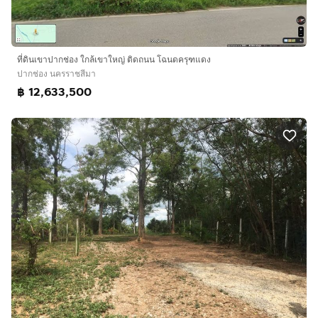
ที่ดินเขาปากช่อง ใกล้เขาใหญ่ ติดถนน โฉนดครุฑแดง
ปากช่อง นครราชสีมา
฿ 12,633,500