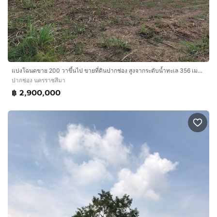
แบ่งโฉนดขาย 200 วาขึ้นไป ขายที่ดินปากช่อง สูงจากระดับน้ำทะเล 356 เมตร โฉนด โคราช ราคาคุยกันได้ เหมาะซื้อเก็บไว้เพื่ออนาคตอย่างยิ่ง
ปากช่อง นครราชสีมา
฿ 2,900,000