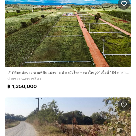
📍 ที่ดินแบ่งขาย ขายที่ดินแบ่งขาย ทำเลวังไทร – เขาใหญ่🌿 เนื้อที่ 184 ตารางวา
ปากช่อง นครราชสีมา
฿ 1,350,000