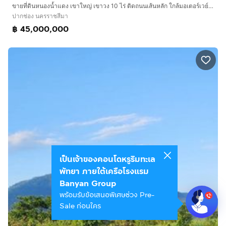
ขายที่ดินหนองน้ำแดง เขาใหญ่ เขาวง 10 ไร่ ติดถนนเส้นหลัก ใกล้มอเตอร์เวย์ M6 ที่สวย วิวเขาสวยชัดมาก ใกล้ถนนธนะรัชต์ ศูนย์ผู้นำ CP ที่สวย วิวเข
ปากช่อง นครราชสีมา
฿ 45,000,000
เป็นเจ้าของคอนโดหรูริมทะเล
พัทยา ภายใต้เครือโรงแรม
Banyan Group
พร้อมรับข้อเสนอพิเศษช่วง Pre-
Sale ก่อนใคร