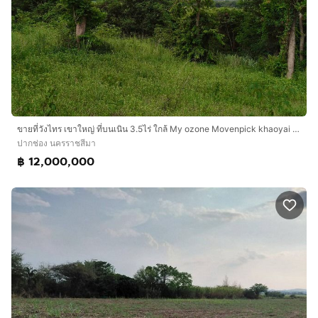
ขายที่วังไทร เขาใหญ่ ที่บนเนิน 3.5ไร่ ใกล้ My ozone Movenpick khaoyai ถนนกว้างไฟฟ้าผ่านหน้าที่ เดินทางสะดวก วิวเขาสวยมาก หลังพิงเขา แถมที่คร
ปากช่อง นครราชสีมา
฿ 12,000,000