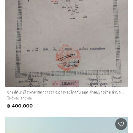
ขายที่ดิน12ไร่1งาน19ตารางวา จ.อ่างทองใกล้กับ อบต.ตำลบยางช้าย ตำบล ยางซ้าย อำเภอ โพธิ์ทอง อ่างทอง ติดถนนคอนกรีต ถนนคลองชลประทาน
โพธิ์ทอง อ่างทอง
฿ 400,000