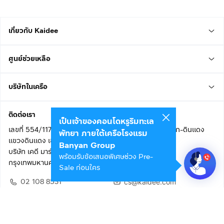
เกี่ยวกับ Kaidee
ศูนย์ช่วยเหลือ
บริษัทในเครือ
ติดต่อเรา
เป็นเจ้าของคอนโดหรูริมทะเล
เลขที่ 554/117 อาคารสกายไนน์ เซ็นเตอร์ ชั้น 22 ถนนอโศก-ดินแดง
พัทยา ภายใต้เครือโรงแรม
แขวงดินแดง เขตดินแดง
Banyan Group
บริษัท เคดี มาร์เก็ตเพลส จำกัด (สำนักงานใหญ่)
พร้อมรับข้อเสนอพิเศษช่วง Pre-
กรุงเทพมหานคร 10400
Sale ก่อนใคร
02 108 8531
cs@kaidee.com
ติดตามเรา