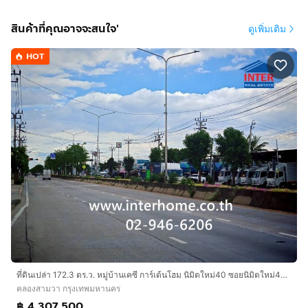
แขวงสามวาตะวันตก เขตคลองสามวา กรุงเทพมหานคร
สินค้าที่คุณอาจจะสนใจ'
ดูเพิ่มเติม
📞 สนใจติดต่อ :
กดเพื่อดูเบอร์โทร xxxxxx928
📱 Line / TikTok : tang2518tang
HOT
🔥 ที่ดินแปลงใหญ่ ทำเลดี ติดถนนหลักแบบนี้ หาได้ยากใน
กรุงเทพฯ!
ที่ดินเปล่า 172.3 ตร.ว. หมู่บ้านเคซี การ์เด้นโฮม นิมิตใหม่40 ซอยนิมิตใหม่40 ถนนนิมิตใหม่ ถนนสุวินทวงศ์ เขตคลองสามวา กรุงเทพมหานคร
คลองสามวา กรุงเทพมหานคร
฿ 4,307,500