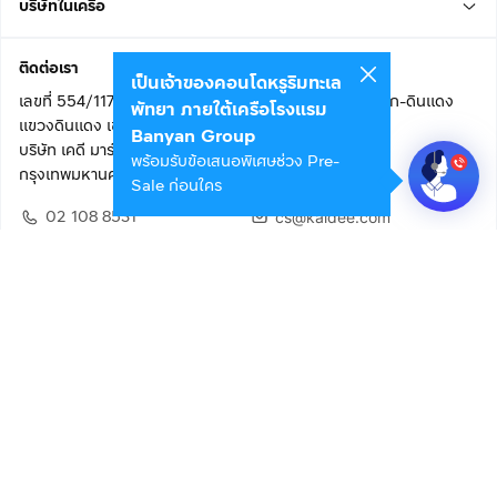
บริษัทในเครือ
ติดต่อเรา
เป็นเจ้าของคอนโดหรูริมทะเล
เลขที่ 554/117 อาคารสกายไนน์ เซ็นเตอร์ ชั้น 22 ถนนอโศก-ดินแดง
พัทยา ภายใต้เครือโรงแรม
แขวงดินแดง เขตดินแดง
Banyan Group
บริษัท เคดี มาร์เก็ตเพลส จำกัด (สำนักงานใหญ่)
พร้อมรับข้อเสนอพิเศษช่วง Pre-
กรุงเทพมหานคร 10400
Sale ก่อนใคร
02 108 8531
cs@kaidee.com
ติดตามเรา
เพื่อประสบการณ์ใช้งานที่ดีขึ้น
© 2568 บริษัท เคดี มาร์เก็ตเพลส จำกัด