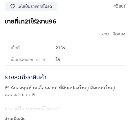
แชร์
เพิ่มเป็นรายการโปรด
ขายที่นา21ไร่2งาน96
|
ขาย
มือสอง
เนื้อที่
21 ไร่
เป็นทรัพย์รอการขาย
ใช่
รายละเอียดสินค้า
🚨 นักลงทุนห้ามเลื่อนผ่าน! ที่ดินแปลงใหญ่ ติดถนนใหญ่
คลองสามวา 🚨
#ของดีในกรุงเทพ มีไม่บ่อย!
อ่านเพิ่มเติม
⛳️ เนื้อที่ 21 ไร่ 2 งาน 96 ตร.วา
📏 หน้ากว้าง 50 เมตร ลึก 702 เมตร