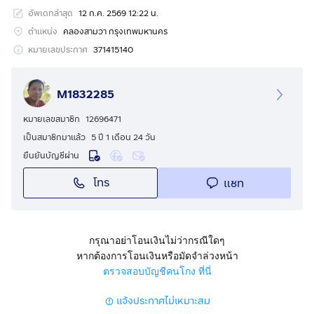
อัพเดทล่าสุด
12 ก.ค. 2569 12:22 น.
✨ แปลงสวย พัฒนาโครงการได้เต็มพื้นที่
ตำแหน่ง
คลองสามวา กรุงเทพมหานคร
💡 เหมาะสำหรับ
หมายเลขประกาศ
371415140
✔️ โครงการหมู่บ้านจัดสรร
✔️ โกดัง / ศูนย์กระจายสินค้า
M1832285
✔️ โรงเรียนนานาชาติ
✔️ ลงทุนถือยาว มูลค่าเพิ่มต่อเนื่อง
หมายเลขสมาชิก
12696471
เป็นสมาชิกมาแล้ว
5 ปี 1 เดือน 24 วัน
📍 จุดเด่นทำเล
ยืนยันบัญชีผ่าน
🚗 ติดถนนหทัยราษฎร์ เดินทางสะดวก
โทร
แชท
🏙 อยู่ในโซนขยายตัวของกรุงเทพฯ
⚡💧 ไฟฟ้าและน้ำประปาพร้อมใช้งาน
💰 ราคาไร่ละ 14 ล้านบาท
กรุณาอย่าโอนเงินไม่ว่ากรณีใดๆ
🔥 ต่อรองได้ สำหรับผู้ซื้อจริง
หากต้องการโอนเงินหรือมัดจำล่วงหน้า
🎯 ฟรีค่าโอน พร้อมโอนทันที
ตรวจสอบบัญชีคนโกง ที่นี่
แจ้งประกาศไม่เหมาะสม
📌 พิกัด : ซอยหทัยราษฎร์ 32