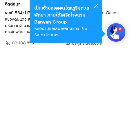
ติดต่อเรา
เป็นเจ้าของคอนโดหรูริมทะเล
เลขที่ 554/117 อาคารสกายไนน์ เซ็นเตอร์ ชั้น 22 ถนนอโศก-ดินแดง
พัทยา ภายใต้เครือโรงแรม
แขวงดินแดง เขตดินแดง
Banyan Group
บริษัท เคดี มาร์เก็ตเพลส จำกัด (สำนักงานใหญ่)
พร้อมรับข้อเสนอพิเศษช่วง Pre-
กรุงเทพมหานคร 10400
Sale ก่อนใคร
02 108 8531
cs@kaidee.com
ติดตามเรา
เพื่อประสบการณ์ใช้งานที่ดีขึ้น
© 2568 บริษัท เคดี มาร์เก็ตเพลส จำกัด