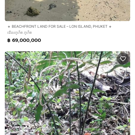
🔹 BEACHFRONT LAND FOR SALE – LON ISLAND, PHUKET 🔹
เมืองภูเก็ต ภูเก็ต
฿ 69,000,000