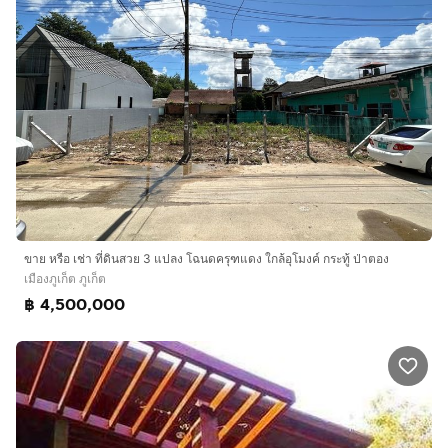
ขาย หรือ เช่า ที่ดินสวย 3 แปลง โฉนดครุฑแดง ใกล้อุโมงค์ กระทู้ ป่าตอง
เมืองภูเก็ต ภูเก็ต
฿ 4,500,000