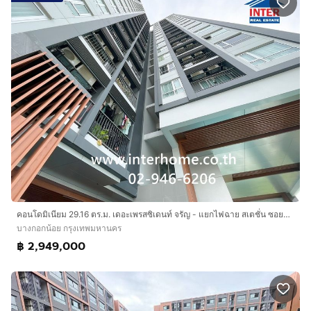
คอนโดมิเนียม 29.16 ตร.ม. เดอะเพรสซิเดนท์ จรัญ - แยกไฟฉาย สเตชั่น ซอยจรัญสนิทวงศ์31-1 ถนนจรัญสนิทวงศ์ เขตบางกอกน้อย กรุงเทพมหานคร
บางกอกน้อย กรุงเทพมหานคร
฿ 2,949,000