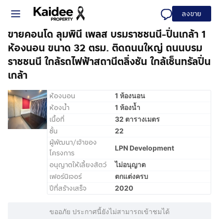
ลงขาย
ขายคอนโด ลุมพินี เพลส บรมราชชนนี-ปิ่นเกล้า 1
ห้องนอน ขนาด 32 ตรม. ติดถนนใหญ่ ถนนบรม
ราชชนนี ใกล้รถไฟฟ้าสถานีตลิ่งชัน ใกล้เซ็นทรัลปิ่น
เกล้า
ห้องนอน
1 ห้องนอน
ห้องน้ำ
1 ห้องน้ำ
เนื้อที่
32 ตารางเมตร
ชั้น
22
ผู้พัฒนา/เจ้าของ
LPN Development
โครงการ
อนุญาตให้เลี้ยงสัตว์
ไม่อนุญาต
เฟอร์นิเจอร์
ตกแต่งครบ
ปีที่สร้างเสร็จ
2020
ขออภัย ประกาศนี้ยังไม่สามารถเข้าชมได้