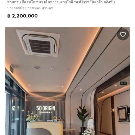
ขายด่วน ดีคอนโด พนา เดินทางสะดวกใกล้ รพ.ศิริราช ปิ่นเกล้า ตลิ่งชัน
บางกอกน้อย กรุงเทพมหานคร
฿ 2,200,000