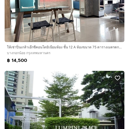
ให้เช่าปิ่นเกล้าเอ๊กซีคอนโดมิเนียมห้อง ชั้น 12 A ห้องขนาด 75 ตารางเมตรตกแต่งสไตล์ทันสมัย ห้องวิวเมืองลมเย็นสบาย เฟอร์นิเจอร์ครบเซตพร้อมเครื่
บางกอกน้อย กรุงเทพมหานคร
฿ 14,500