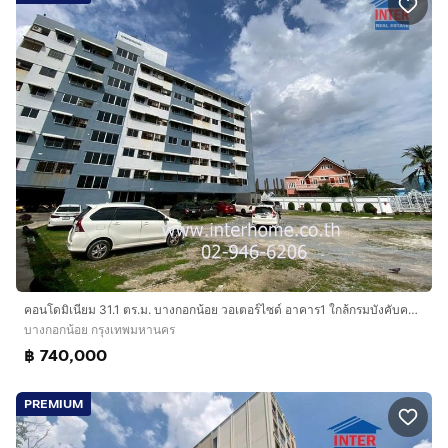
คอนโดมิเนียม 31.1 ตร.ม. บางกอกน้อย วอเตอร์ไซด์ อาคาร1 ใกล้กรมบังคับคดี ซอยเติมบุญ ถนนบางขุนนนท์ เขตบางกอกน้อย กรุงเทพมหานคร
บางกอกน้อย กรุงเทพมหานคร
฿ 740,000
PREMIUM