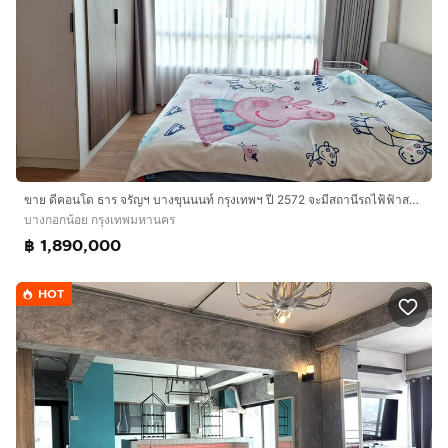
ขาย ดีคอนโด ธาร จรัญฯ บางขุนนนท์ กรุงเทพฯ ปี 2572 จะมีสถานีรถไฟ้ฟ้าสายสีแดง สถานีตลาดน้ำตลิ่งชัน ใกล้คอนโด Dcondo Tann Charan
บางกอกน้อย กรุงเทพมหานคร
฿ 1,890,000
HOT