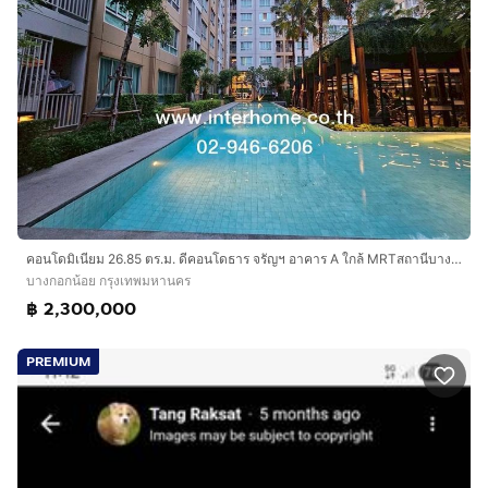
คอนโดมิเนียม 26.85 ตร.ม. ดีคอนโดธาร จรัญฯ อาคาร A ใกล้ MRTสถานีบางขุนนนท์ ถนนเลียบทางรถไฟตลิ่งชัน ถนนจรัญสนิทวงศ์ เขตบางกอกน้อย กรุงเทพ
บางกอกน้อย กรุงเทพมหานคร
฿ 2,300,000
PREMIUM