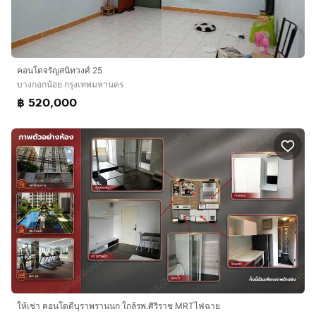
คอนโดจรัญสนิทวงศ์ 25
บางกอกน้อย กรุงเทพมหานคร
฿ 520,000
ให้เช่า คอนโดดีบุราพรานนก ใกล้รพ.ศิริราช MRTไฟฉาย