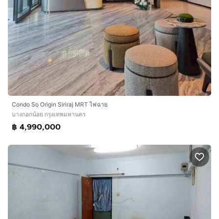
Condo So Origin Siriraj MRT ไฟฉาย
บางกอกน้อย กรุงเทพมหานคร
฿ 4,990,000