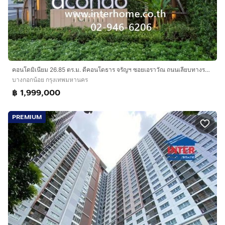
คอนโดมิเนียม 26.85 ตร.ม. ดีคอนโดธาร จรัญฯ ซอยเอราวัณ ถนนเลียบทางรถไฟตลิ่งชัน ถนนบรมราชชนนี เขตบางกอกน้อย กรุงเทพมหานคร
บางกอกน้อย กรุงเทพมหานคร
฿ 1,999,000
PREMIUM