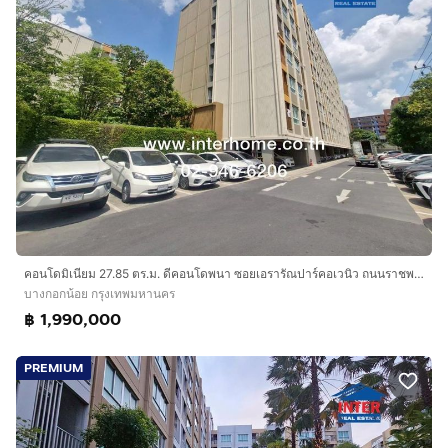
คอนโดมิเนียม 27.85 ตร.ม. ดีคอนโดพนา ซอยเอรารัณปาร์คอเวนิว ถนนราชพฤกษ์ ถนนเลียบทางรถไฟตลิ่งชัน เขตบางกอกน้อย กรุงเทพมหานคร
บางกอกน้อย กรุงเทพมหานคร
฿ 1,990,000
PREMIUM