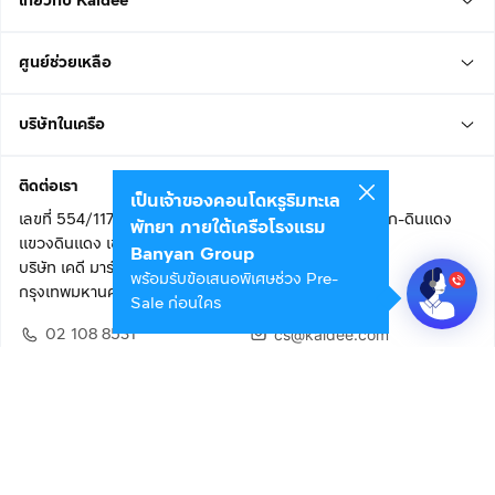
เกี่ยวกับ Kaidee
ศูนย์ช่วยเหลือ
บริษัทในเครือ
ติดต่อเรา
เป็นเจ้าของคอนโดหรูริมทะเล
เลขที่ 554/117 อาคารสกายไนน์ เซ็นเตอร์ ชั้น 22 ถนนอโศก-ดินแดง
พัทยา ภายใต้เครือโรงแรม
แขวงดินแดง เขตดินแดง
Banyan Group
บริษัท เคดี มาร์เก็ตเพลส จำกัด (สำนักงานใหญ่)
พร้อมรับข้อเสนอพิเศษช่วง Pre-
กรุงเทพมหานคร 10400
Sale ก่อนใคร
02 108 8531
cs@kaidee.com
ติดตามเรา