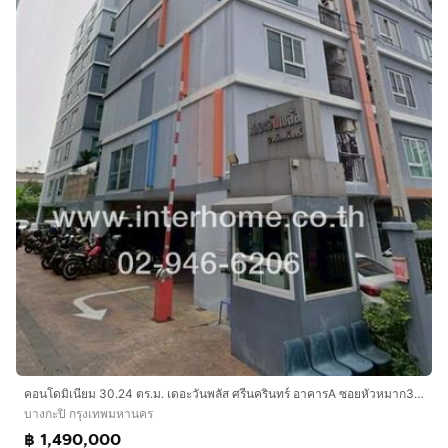
คอนโดมิเนียม 30.24 ตร.ม. เดอะวันพลัส ศรีนครินทร์ อาคารA ซอยหัวหมาก3 ถนนศรีนครินทร์ ถนนรามคำแหง เขตบางกะปิ กรุงเทพมหานคร
บางกะปิ กรุงเทพมหานคร
฿ 1,490,000