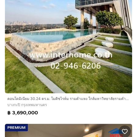
คอนโดมิเนียม 30.24 ตร.ม. โมดิซไรห์ม รามคำแหง ใกล้มหาวิทยาลัยรามคำแหง ถนนรามคำแหง เขตบางกะปิ กรุงเทพมหานคร
บางกะปิ กรุงเทพมหานคร
฿ 3,690,000
PREMIUM