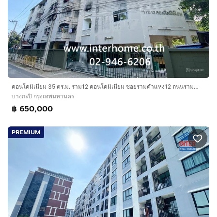
คอนโดมิเนียม 35 ตร.ม. ราม12 คอนโดมิเนียม ซอยรามคำแหง12 ถนนรามคำแหง ถนนพระราม9 เขตบางกะปิ กรุงเทพมหานคร
บางกะปิ กรุงเทพมหานคร
฿ 650,000
PREMIUM