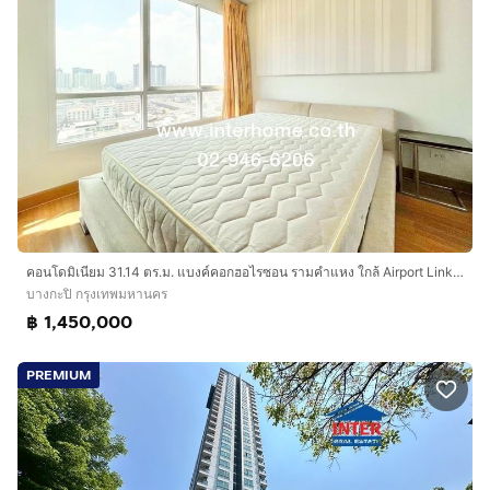
คอนโดมิเนียม 31.14 ตร.ม. แบงค์คอกฮอไรซอน รามคำแหง ใกล้ Airport Linkหัวหมาก ติดถนนรามคำแหง ถนนลาดพร้าว เขตบางกะปิ กรุงเทพมหานคร
บางกะปิ กรุงเทพมหานคร
฿ 1,450,000
PREMIUM