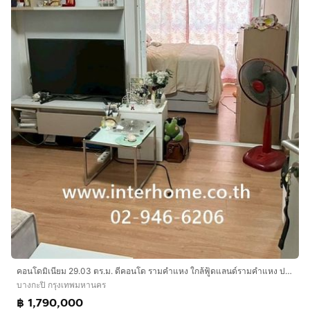
คอนโดมิเนียม 29.03 ตร.ม. ดีคอนโด รามคำแหง ใกล้ฟู้ดแลนด์รามคำแหง ปากซอยรามคำแหง9 ถนนรามคำแหง ถนนพระราม9 เขตบางกะปิ กรุงเทพมหานคร
บางกะปิ กรุงเทพมหานคร
฿ 1,790,000