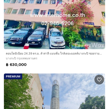
คอนโดมิเนียม 24.39 ตร.ม. ลำสาลี แมนชั่น ใกล้เดอะมอลล์บางกะปิ ซอยรามคำแหง60-2 ถนนรามคำแหง ถนนศรีนครินทร์ เขตบางกะปิ กรุงเทพมหานคร
บางกะปิ กรุงเทพมหานคร
฿ 630,000
PREMIUM