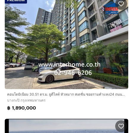
PREMIUM
คอนโดมิเนียม 30.51 ตร.ม. ยูดีไลท์ หัวหมาก สเตชั่น ซอยรามคำแหง24 ถนนหัวหมาก ถนนศรีนครินทร์ เขตบางกะปิ กรุงเทพมหานคร
บางกะปิ กรุงเทพมหานคร
฿ 1,890,000