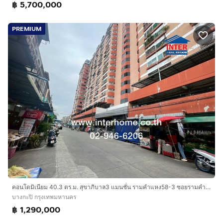
฿ 5,700,000
PREMIUM
คอนโดมิเนียม 40.3 ตร.ม. สุขาภิบาล3 แมนชั่น รามคำแหง58-3 ซอยรามคำแหง58-3 ถนนรามคำแหง ถนนศรีนครินทร์ เขตบางกะปิ กรุงเทพมหานคร
บางกะปิ กรุงเทพมหานคร
฿ 1,290,000