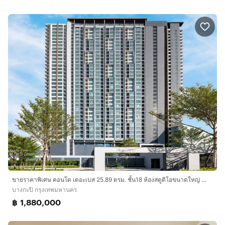
ขายราคาพิเศษ คอนโด เดอะเบส 25.89 ตรม. ชั้น18 ห้องสตูดิโอขนาดใหญ่ ทำเลดีมาก เดินทางสะดวก ใกล้ Airport Link รามคำแหง รีโนเวทใหม่ พร้อมเฟอร์
บางกะปิ กรุงเทพมหานคร
฿ 1,880,000