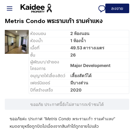
ลงขาย
Metris Condo พระรามเก้า รามคำแหง
ห้องนอน
2 ห้องนอน
ห้องน้ำ
1 ห้องน้ำ
เนื้อที่
49.53 ตารางเมตร
ชั้น
26
ผู้พัฒนา/เจ้าของ
Major Development
โครงการ
อนุญาตให้เลี้ยงสัตว์
เลี้ยงสัตว์ได้
เฟอร์นิเจอร์
มีบางส่วน
ปีที่สร้างเสร็จ
2020
ขออภัย ประกาศนี้ยังไม่สามารถเข้าชมได้
ขออภัยค่ะ ประกาศ
"
Metris Condo พระรามเก้า รามคำแหง
"
หมดอายุหรือถูกปิดไปเนื่องจากสินค้าได้ถูกขายไปแล้ว