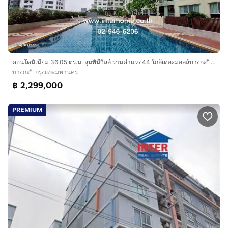
คอนโดมิเนียม 36.05 ตร.ม. ลุมพินีวิลล์ รามคำแหง44 ใกล้เดอะมอลล์บางกะปิ ปากซอยรามคำแหง44 ถนนรามคำแหง เขตบางกะปิ กรุงเทพมหานคร
บางกะปิ กรุงเทพมหานคร
฿ 2,299,000
PREMIUM