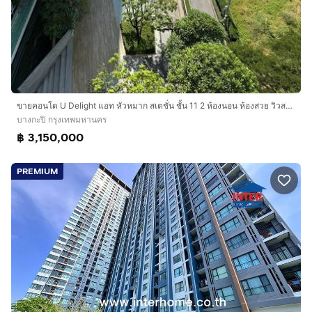
ขายคอนโด U Delight แอท หัวหมาก สเตชั่น ชั้น 11 2 ห้องนอน ห้องสวย วิวสระ พร้อมอยู่ ใกล้ Airport Link และ The Mall บางกะปิ
บางกะปิ กรุงเทพมหานคร
฿ 3,150,000
PREMIUM