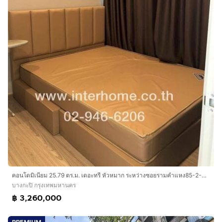
คอนโดมิเนียม 25.79 ตร.ม. เดอะทรี หัวหมาก ระหว่างซอยรามคำแหง85-2-ซอย87 ถนนรามคำแหง ถนนเสรีไทย เขตบางกะปิ กรุงเทพมหานคร
บางกะปิ กรุงเทพมหานคร
฿ 3,260,000