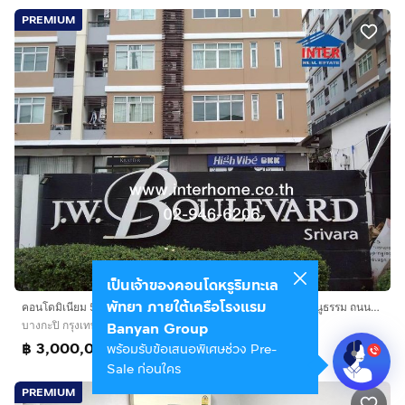
PREMIUM
เป็นเจ้าของคอนโดหรูริมทะเล
พัทยา ภายใต้เครือโรงแรม
คอนโดมิเนียม 57.57 ตร.ม. เจ ดับบลิว บูเลอวาร์ด ถนนประดิษฐมนูธรรม ถนนศรีวรา เขตบางกะปิ กรุงเทพมหานคร
Banyan Group
บางกะปิ กรุงเทพมหานคร
฿ 3,000,000
พร้อมรับข้อเสนอพิเศษช่วง Pre-
Sale ก่อนใคร
PREMIUM