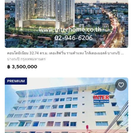
คอนโดมิเนียม 32.74 ตร.ม. เดอะลิฟวิ่น รามคำแหง ใกล้เดอะมอลล์ บางกะปิ แยกลำสาลี ถนนรามคำแหง เขตบางกะปิ กรุงเทพมหานคร
บางกะปิ กรุงเทพมหานคร
฿ 3,500,000
PREMIUM