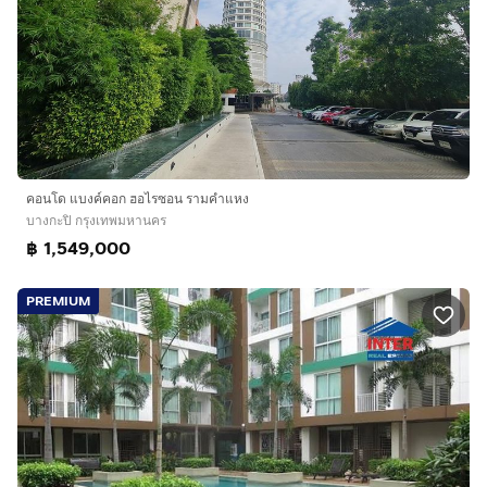
คอนโด แบงค์คอก ฮอไรซอน รามคำแหง
บางกะปิ กรุงเทพมหานคร
฿ 1,549,000
PREMIUM