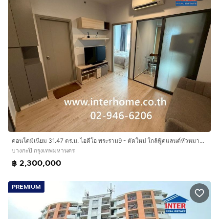
คอนโดมิเนียม 31.47 ตร.ม. ไอดีโอ พระราม9 - ตัดใหม่ ใกล้ฟู้ดแลนด์หัวหมาก ถนนรามคำแหง ถนนพระราม9 เขตบางกะปิ กรุงเทพมหานคร
บางกะปิ กรุงเทพมหานคร
฿ 2,300,000
PREMIUM