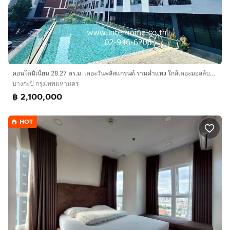
คอนโดมิเนียม 28.27 ตร.ม. เดอะวันพลัสแกรนด์ รามคำแหง ใกล้เดอะมอลล์บางกะปิ ซอยรามคำแหง32 ถนนรามคำแหง เขตบางกะปิ กรุงเทพ
บางกะปิ กรุงเทพมหานคร
฿ 2,100,000
HOT