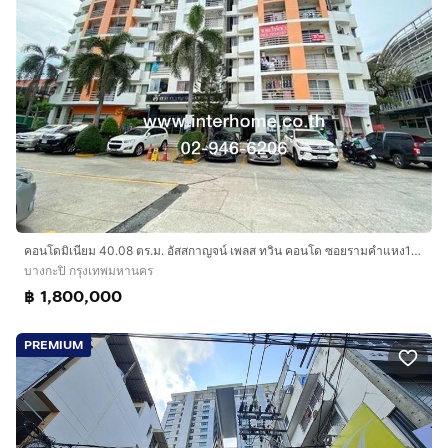
คอนโดมิเนียม 40.08 ตร.ม. อัสสกาญจน์ เพลส ทวิน คอนโด ซอยรามคําแหง105-1 ถนนรามคำแหง ถนนลาดพร้าว เขตบางกะปิ กรุงเทพมหานคร
บางกะปิ กรุงเทพมหานคร
฿ 1,800,000
PREMIUM