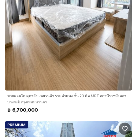
ขายคอนโด ศุภาลัย เวอเรนด้า รามคำแหง ชั้น 23 ติด MRT สถานีราชมังคลา ใกล้ ม.รามคำแหง
บางกะปิ กรุงเทพมหานคร
฿ 6,700,000
PREMIUM