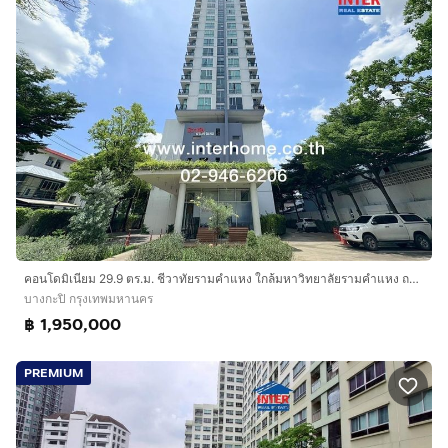
คอนโดมิเนียม 29.9 ตร.ม. ชีวาทัยรามคำแหง ใกล้มหาวิทยาลัยรามคำแหง ถนนรามคำแหง เขตบางกะปิ กรุงเทพมหานคร
บางกะปิ กรุงเทพมหานคร
฿ 1,950,000
PREMIUM