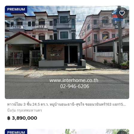
PREMIUM
ทาวน์โฮม 3 ชั้น 24.5 ตร.ว. หมู่บ้านธนะธานี-สุขใจ ซอยนวมินทร์163 แยก15-12 ถนนนวมินทร์ เขตบึงกุ่ม กรุงเทพมหานคร
บึงกุ่ม กรุงเทพมหานคร
฿ 3,890,000
PREMIUM