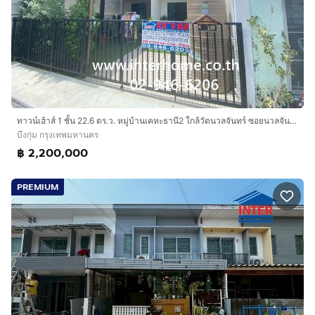
ทาวน์เฮ้าส์ 1 ชั้น 22.6 ตร.ว. หมู่บ้านเคหะธานี2 ใกล้วัดนวลจันทร์ ซอยนวลจันทร์56 แยก1 (ซอยรามอินทรา44) ถนนรามอินทรา เขตบึงกุ่ม กรุงเทพมหานคร
บึงกุ่ม กรุงเทพมหานคร
฿ 2,200,000
PREMIUM