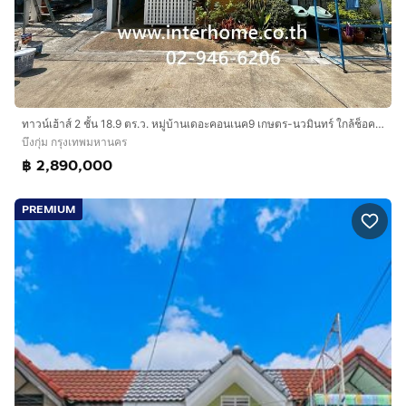
ทาวน์เฮ้าส์ 2 ชั้น 18.9 ตร.ว. หมู่บ้านเดอะคอนเนค9 เกษตร-นวมินทร์ ใกล้ช็อคโลแลตวิลล์ ซอยประเสริฐมนูกิจ48 ถนนนวมินทร์ ถนนประเสริฐมนูกิจ
บึงกุ่ม กรุงเทพมหานคร
฿ 2,890,000
PREMIUM