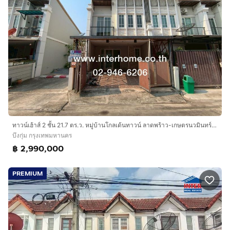
ทาวน์เฮ้าส์ 2 ชั้น 21.7 ตร.ว. หมู่บ้านโกลเด้นทาวน์ ลาดพร้าว-เกษตรนวมินทร์ ซอยนวมินทร์42 แยก27 ถนนนวมินทร์ ถนนประเสริฐมนูกิจ เขตบึงกุ่ม
บึงกุ่ม กรุงเทพมหานคร
฿ 2,990,000
PREMIUM