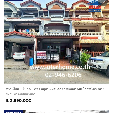
ทาวน์โฮม 3 ชั้น 25.5 ตร.ว หมู่บ้านเพลินวิภา รามอินทรา40 ใกล้รถไฟฟ้าสายสีชมพู สถานีรามอินทรา กม.6 ซอยรามอินทรา40 แยก33-5 ถนนรามอินทรา
บึงกุ่ม กรุงเทพมหานคร
฿ 2,990,000
PREMIUM