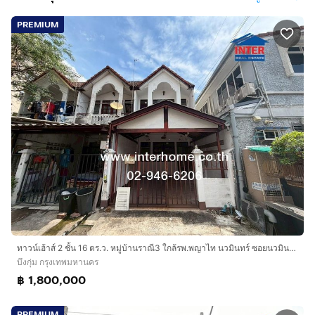
PREMIUM
ทาวน์เฮ้าส์ 2 ชั้น 16 ตร.ว. หมู่บ้านราณี3 ใกล้รพ.พญาไท นวมินทร์ ซอยนวมินทร์135 ถนนนวมินทร์ ถนนรามอินหทรา เขตบางกะปิ กรุงเทพมหานคร
บึงกุ่ม กรุงเทพมหานคร
฿ 1,800,000
PREMIUM