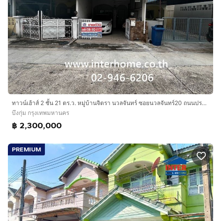
ทาวน์เฮ้าส์ 2 ชั้น 21 ตร.ว. หมู่บ้านจิตรา นวลจันทร์ ซอยนวลจันทร์20 ถนนประเสริฐมนูกิจ ถนนนวลจันทร์ เขตบางกะปิ กรุงเทพมหานคร
บึงกุ่ม กรุงเทพมหานคร
฿ 2,300,000
PREMIUM