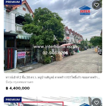
PREMIUM
ทาวน์เฮ้าส์ 2 ชั้น 38 ตร.ว. หมู่บ้านพิบูลย์ ลาดพร้าว101โพธิ์แก้ว ซอยลาดพร้าว101 แยก48 ซอยนวมินทร์93 ถนนนวมินทร์ ถนนลาดพร้าว เขตบึงกุ่ม กรุงเ
บึงกุ่ม กรุงเทพมหานคร
฿ 4,400,000
PREMIUM