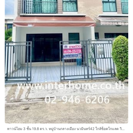
ทาวน์โฮม 3 ชั้น 19.8 ตร.ว. หมู่บ้านกลางเมือง นวมินทร์42 ใกล้ซ็อคโกแลต วิลล์ ซอยนวมินทร์42 ถนนนวมินทร์ ถนนประเสร็ฐมนูกิจ เขตบึงกุ่ม กรุงเทพ