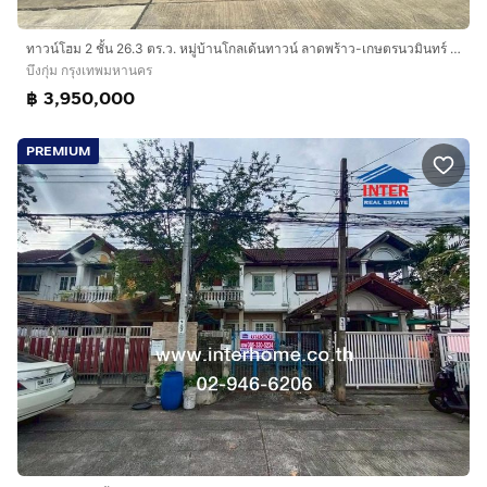
ทาวน์โฮม 2 ชั้น 26.3 ตร.ว. หมู่บ้านโกลเด้นทาวน์ ลาดพร้าว-เกษตรนวมินทร์ ซอยนวมินทร์42 แยก27 ถนนนวมินทร์ ถนนเสรีไทย เขตบึงกุ่ม กรุงเทพมหานคร
บึงกุ่ม กรุงเทพมหานคร
฿ 3,950,000
PREMIUM