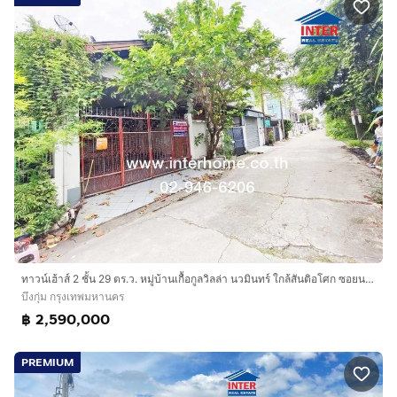
ทาวน์เฮ้าส์ 2 ชั้น 29 ตร.ว. หมู่บ้านเกื้อกูลวิลล่า นวมินทร์ ใกล้สันติอโศก ซอยนวมินทร์26 แยก5 ถนนนวมินทร์ เขตบึงกุ่ม กรุงเทพมหานคร
บึงกุ่ม กรุงเทพมหานคร
฿ 2,590,000
PREMIUM