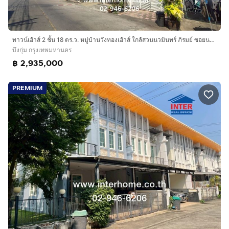
ทาวน์เฮ้าส์ 2 ชั้น 18 ตร.ว. หมู่บ้านวังทองเฮ้าส์ ใกล้สวนนวมินทร์ ภิรมย์ ซอยนวมินทร์57 ถนนนวมินทร์ ถนนลาดพร้าว เขตบึงกุ่ม กรุงเทพมหานคร
บึงกุ่ม กรุงเทพมหานคร
฿ 2,935,000
PREMIUM