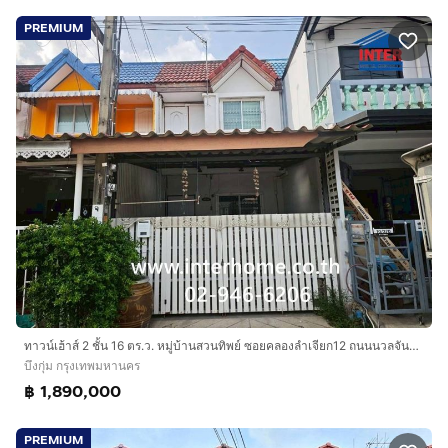
PREMIUM
ทาวน์เฮ้าส์ 2 ชั้น 16 ตร.ว. หมู่บ้านสวนทิพย์ ซอยคลองลำเจียก12 ถนนนวลจันทร์ ถนนเกษตร-นวมินทร์ เขตบึงกุ่ม กรุงเทพมหานคร
บึงกุ่ม กรุงเทพมหานคร
฿ 1,890,000
PREMIUM