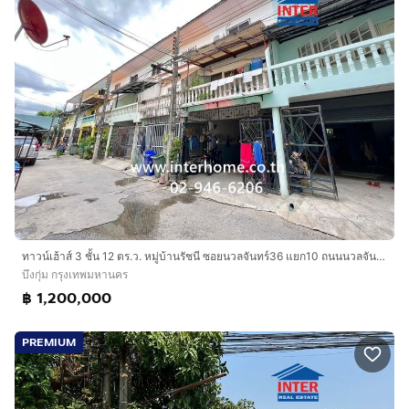
ทาวน์เฮ้าส์ 3 ชั้น 12 ตร.ว. หมู่บ้านรัชนี ซอยนวลจันทร์36 แยก10 ถนนนวลจันทร์ ถนนประดิษฐ์มนูธรรม เขตบึงกุ่ม กรุงเทพมหานคร
บึงกุ่ม กรุงเทพมหานคร
฿ 1,200,000
PREMIUM