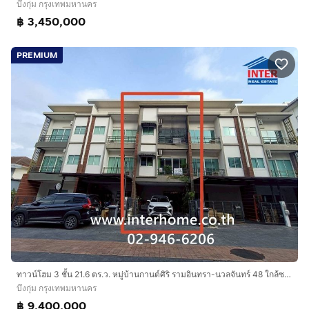
บึงกุ่ม กรุงเทพมหานคร
฿ 3,450,000
PREMIUM
ทาวน์โฮม 3 ชั้น 21.6 ตร.ว. หมู่บ้านกานต์ศิริ รามอินทรา-นวลจันทร์ 48 ใกล้ซอยนวลจันทร์48 ถนนประดิษฐ์มนูธรรม ถนนนวลจันทร์ เขตบึงกุ่ม กรุงเทพ
บึงกุ่ม กรุงเทพมหานคร
฿ 9,400,000