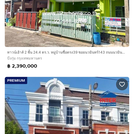
ทาวน์เฮ้าส์ 2 ชั้น 24.4 ตร.ว. หมู่บ้านซื่อตรง39 ซอยนวมินทร์143 ถนนนวมินทร์ ถนนรามอินทรา เขตบึงกุ่ม กรุงเทพมหานคร
บึงกุ่ม กรุงเทพมหานคร
฿ 2,390,000
PREMIUM