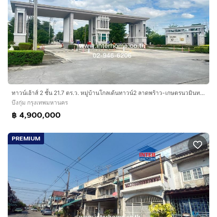
ทาวน์เฮ้าส์ 2 ชั้น 21.7 ตร.ว. หมู่บ้านโกลเด้นทาวน์2 ลาดพร้าว-เกษตรนวมินทร์ ซอยนวมินทร์42 แยก27 ถนนนวมินทร์ ถนนประเสริฐมนูกิจ เขตบึงกุ่ม กรุง
บึงกุ่ม กรุงเทพมหานคร
฿ 4,900,000
PREMIUM