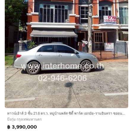
ทาวน์เฮ้าส์ 3 ชั้น 21.6 ตร.ว. หมู่บ้านพลัส ซิตี้ พาร์ค เอกมัย-รามอินทรา ซอยนวลจันทร์32 ถนนนวมินทร์-รามอินทรา ถนนนวลจันทร์ เขตบึงกุ่ม กรุงเทพ
บึงกุ่ม กรุงเทพมหานคร
฿ 3,990,000