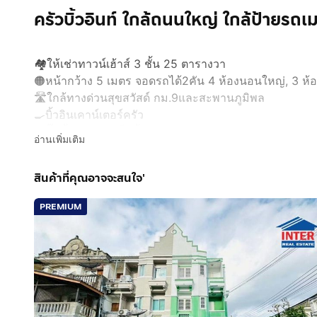
ครัวบิ้วอินท์ ใกล้ถนนใหญ่ ใกล้ป้ายรถเ
🏘️ให้เช่าทาวน์เฮ้าส์ 3 ชั้น 25 ตารางวา
🟠หน้ากว้าง 5 เมตร จอดรถได้2คัน 4 ห้องนอนใหญ่, 3 ห้องน
🛣️ใกล้ทางด่วนสุขสวัสด์ กม.9และสะพานภูมิพล
🍳บิ้วอินเคาน์เตอร์ครัว
💦ปั๊มน้ำ และ ถังเก็บน้ำ
อ่านเพิ่มเติม
🚃ห่างจากปากซอย 400 เมตร ปากซอยมีรถสาธารณะวิ่งผ
🔥ค่าไฟจ่ายการไฟฟ้า ค่าน้ำจ่ายการประปา
สินค้าที่คุณอาจจะสนใจ'
💰ค่าเช่า 15,000บาท/เดือน💸
PREMIUM
💵วางมัดจำ 2 เดือนและจ่ายล่วงหน้า 1 เดือน
📲ติดต่อ คุณเมย์ (เจ้าของบ้าน)
Line
กดเพื่อดู Line: xxxxx
โทร
กดเพื่อดูเบอร์โทร xxxxxx501