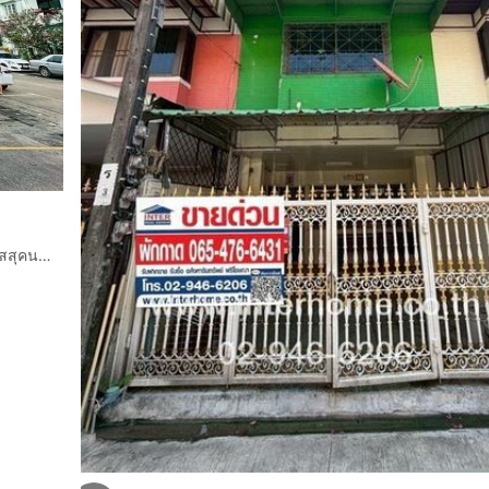
ทาวน์เฮ้าส์ 3 ชั้น 37 ตร.ว. หมู่บ้านลัลลี่วิลล์ ประชาอุทิศ72 ซอยรสสุคนธ์2 ถนนประชาอุทิศ ซอยประชาอุทิศ72 เขตราษฎร์บูรณะ กรุงเทพมหานคร