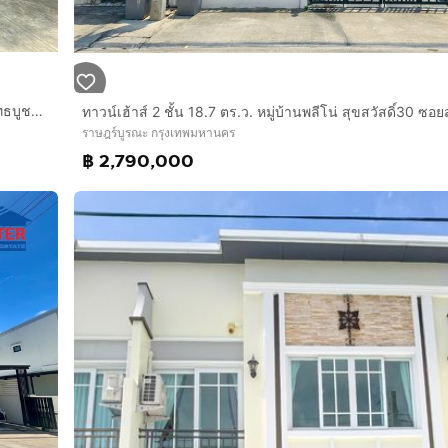
ทาวน์เฮ้าส์ 2 ชั้น 18.5 ตร.ว. หมู่บ้านโกลเด้นทาวน์2 สุขสวัสดิ์-พุทธบูชา ซอยสุขสวัสดิ์26 แยก9 ถนนสุขสวัสดิ์-บางปะกอก ถนนพระราม2
ราษฎร์บูรณะ กรุงเทพมหานคร
฿ 2,790,000