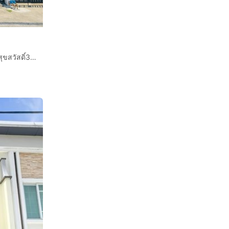
ทาวน์เฮ้าส์ 2 ชั้น 18.7 ตร.ว. หมู่บ้านพลีโน่ สุขสวัสดิ์30 ซอยสุขสวัสดิ์30 แยก7 ถนนสุขสวัสดิ์ เขตราษฎร์บูรณะ กรุงเทพมหานคร