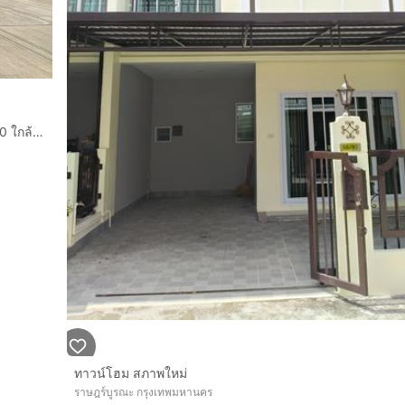
ทาวน์โฮม 2 ชั้น 20.2 ตร.ว. ยูนิโอทาวน์ สุขสวัสดิ์ ซอยสุขสวัสดิ์30 ใกล้ทางด่วน ถนนสุขสวัสดิ์ ถนนพุทธบูชา เขตราษฎร์บูรณะ กรุงเทพมหานคร
ทาวน์โฮม สภาพใหม่
ราษฎร์บูรณะ กรุงเทพมหานคร