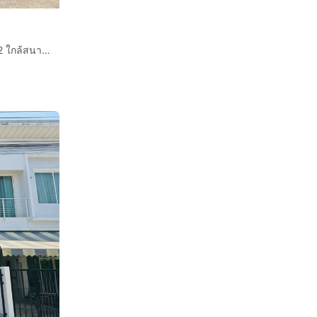
ทาวน์โฮม 4 ชั้น 18 ตร.ว. หมู่บ้านวิเศษสุขนคร ประชาอุทิศ72 ใกล้สนามแบดประชาอุทิศ72 ซอยประชาอุทิศ72 ถนนประชาอุทิศ เขตราษฎร์บูรณะ กรุงเทพมหานคร