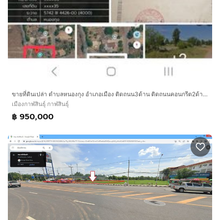
ขายที่ดินเปล่า ตำบลหนองกุง อำเภอเมือง ติดถนน3ด้าน ติดถนนคอนกรีต2ด้าน อีกด้านเป็นถนนดินลูกรัง เนื้อที่ 1ไร่ 83ตารางวา ขายยกแปลง950,000บาท
เมืองกาฬสินธุ์ กาฬสินธุ์
฿ 950,000