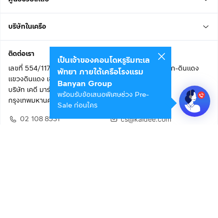
บริษัทในเครือ
ติดต่อเรา
เป็นเจ้าของคอนโดหรูริมทะเล
เลขที่ 554/117 อาคารสกายไนน์ เซ็นเตอร์ ชั้น 22 ถนนอโศก-ดินแดง
พัทยา ภายใต้เครือโรงแรม
แขวงดินแดง เขตดินแดง
Banyan Group
บริษัท เคดี มาร์เก็ตเพลส จำกัด (สำนักงานใหญ่)
พร้อมรับข้อเสนอพิเศษช่วง Pre-
กรุงเทพมหานคร 10400
Sale ก่อนใคร
02 108 8531
cs@kaidee.com
ติดตามเรา
เพื่อประสบการณ์ใช้งานที่ดีขึ้น