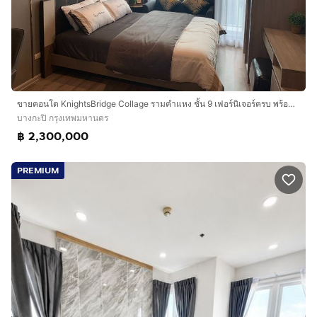
ขายคอนโด KnightsBridge Collage รามคำแหง ชั้น 9 เฟอร์นิเจอร์ครบ พร้อมอยู่ ใกล้ MRT หัวหมาก และ BTS สายสีเหลือง
บางกะปิ กรุงเทพมหานคร
฿ 2,300,000
PREMIUM