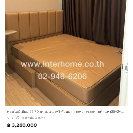
คอนโดมิเนียม 25.79 ตร.ม. เดอะทรี หัวหมาก ระหว่างซอยรามคำแหง85-2-ซอย87 ถนนรามคำแหง ถนนเสรีไทย เขตบางกะปิ กรุงเทพมหานคร
บางกะปิ กรุงเทพมหานคร
฿ 3,260,000