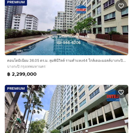
PREMIUM
คอนโดมิเนียม 36.05 ตร.ม. ลุมพินีวิลล์ รามคำแหง44 ใกล้เดอะมอลล์บางกะปิ ปากซอยรามคำแหง44 ถนนรามคำแหง เขตบางกะปิ กรุงเทพมหานคร
บางกะปิ กรุงเทพมหานคร
฿ 2,299,000
PREMIUM