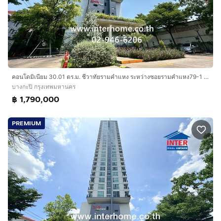
คอนโดมิเนียม 30.01 ตร.ม. ชีวาทัยรามคำแหง ระหว่างซอยรามคำแหง79-1 และ79-2 ถนนรามคำแหง เขตบางกะปิ กรุงเทพมหานคร
บางกะปิ กรุงเทพมหานคร
฿ 1,790,000
PREMIUM