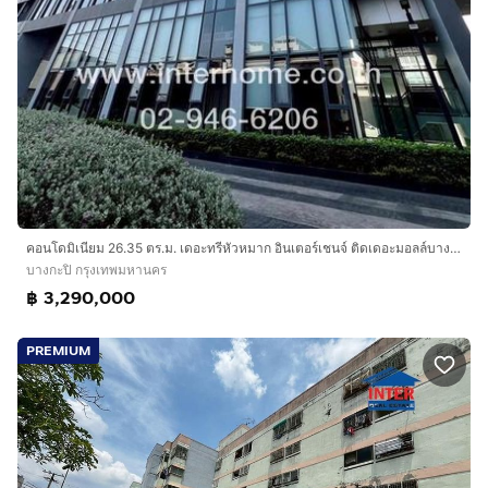
คอนโดมิเนียม 26.35 ตร.ม. เดอะทรีหัวหมาก อินเตอร์เชนจ์ ติดเดอะมอลล์บางกะปิ ซอยรามคำแหง85-2 ถนนรามคำแหง ถนนลาดพร้าว เขตบางกะปิ กรุงเทพมหานคร
บางกะปิ กรุงเทพมหานคร
฿ 3,290,000
PREMIUM