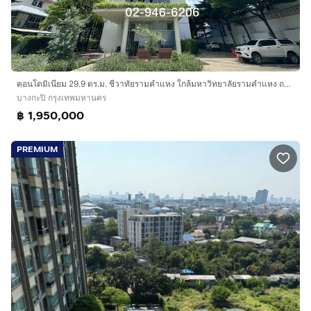
คอนโดมิเนียม 29.9 ตร.ม. ชีวาทัยรามคำแหง ใกล้มหาวิทยาลัยรามคำแหง ถนนรามคำแหง เขตบางกะปิ กรุงเทพมหานคร
บางกะปิ กรุงเทพมหานคร
฿ 1,950,000
PREMIUM