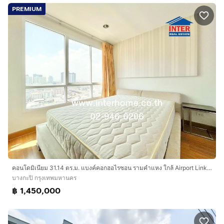
PREMIUM
คอนโดมิเนียม 31.14 ตร.ม. แบงค์คอกฮอไรซอน รามคำแหง ใกล้ Airport Linkหัวหมาก ติดถนนรามคำแหง ถนนลาดพร้าว เขตบางกะปิ กรุงเทพมหานคร
บางกะปิ กรุงเทพมหานคร
฿ 1,450,000