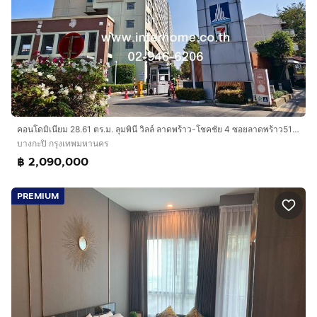
คอนโดมิเนียม 28.61 ตร.ม. ลุมพินี วิลล์ ลาดพร้าว-โชคชัย 4 ซอยลาดพร้าว51-1 ถนนลาดพร้าว ถนนโชคชัย4 ถนนประดิษฐ์มนูธรรม เขตบางกะปิ กรุงเทพมหานคร
บางกะปิ กรุงเทพมหานคร
฿ 2,090,000
PREMIUM