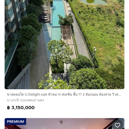
ขายคอนโด U Delight แอท หัวหมาก สเตชั่น ชั้น 11 2 ห้องนอน ห้องสวย วิวสระ พร้อมอยู่ ใกล้ Airport Link และ The Mall บางกะปิ
บางกะปิ กรุงเทพมหานคร
฿ 3,150,000
PREMIUM