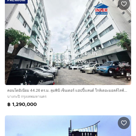
PREMIUM
คอนโดมิเนียม 44.26 ตร.ม. ลุมพินี เซ็นเตอร์ แฮปปี้แลนด์ ใกล้เดอะมอลล์ไลฟ์บางกะปิ ซอยแฮปปี้แลนด์สาย1 ถนนลาดพร้าว ถนนนวมินทร์ เขตบางกะปิ
บางกะปิ กรุงเทพมหานคร
฿ 1,290,000