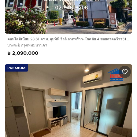
คอนโดมิเนียม 28.61 ตร.ม. ลุมพินี วิลล์ ลาดพร้าว-โชคชัย 4 ซอยลาดพร้าว51-1 ถนนลาดพร้าว ถนนโชคชัย4 ถนนประดิษฐ์มนูธรรม เขตบางกะปิ กรุงเทพมหานคร
บางกะปิ กรุงเทพมหานคร
฿ 2,090,000
PREMIUM