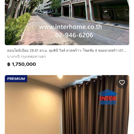
คอนโดมิเนียม 28.61 ตร.ม. ลุมพินี วิลล์ ลาดพร้าว-โชคชัย 4 ซอยลาดพร้าว51 ถนนลาดพร้าว ถนนรัชดาภิเษก เขตบางกะปิ กรุงเทพมหานคร
บางกะปิ กรุงเทพมหานคร
฿ 1,750,000
PREMIUM