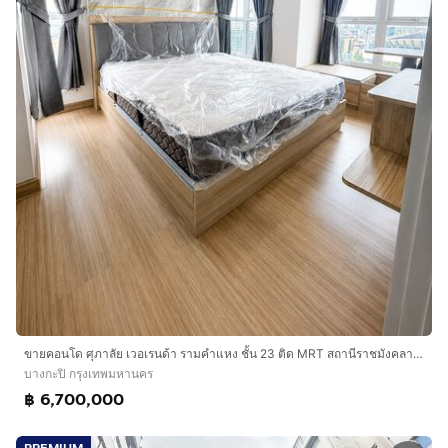
ขายคอนโด ศุภาลัย เวอเรนด้า รามคำแหง ชั้น 23 ติด MRT สถานีราชมังคลา ใกล้ ม.รามคำแหง
บางกะปิ กรุงเทพมหานคร
฿ 6,700,000