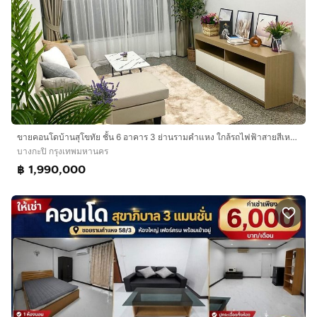
ขายคอนโดบ้านสุโขทัย ชั้น 6 อาคาร 3 ย่านรามคำแหง ใกล้รถไฟฟ้าสายสีเหลืองสถานีแยกลำสาลี และ สายสีส้มสถานีรามคำแหง 34
บางกะปิ กรุงเทพมหานคร
฿ 1,990,000