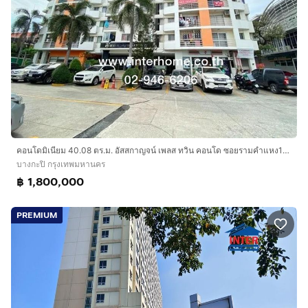
คอนโดมิเนียม 40.08 ตร.ม. อัสสกาญจน์ เพลส ทวิน คอนโด ซอยรามคําแหง105-1 ถนนรามคำแหง ถนนลาดพร้าว เขตบางกะปิ กรุงเทพมหานคร
บางกะปิ กรุงเทพมหานคร
฿ 1,800,000
PREMIUM