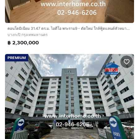
คอนโดมิเนียม 31.47 ตร.ม. ไอดีโอ พระราม9 - ตัดใหม่ ใกล้ฟู้ดแลนด์หัวหมาก ถนนรามคำแหง ถนนพระราม9 เขตบางกะปิ กรุงเทพมหานคร
บางกะปิ กรุงเทพมหานคร
฿ 2,300,000
PREMIUM