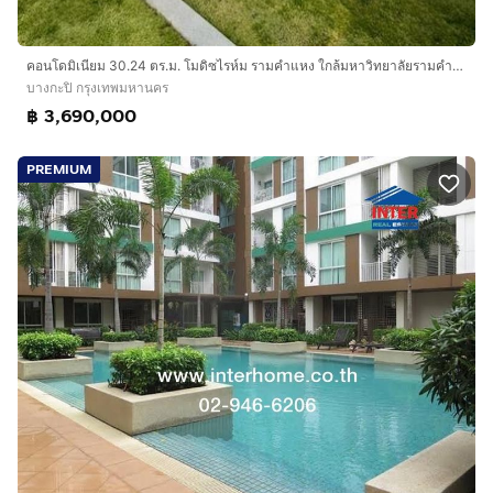
คอนโดมิเนียม 30.24 ตร.ม. โมดิซไรห์ม รามคำแหง ใกล้มหาวิทยาลัยรามคำแหง ถนนรามคำแหง เขตบางกะปิ กรุงเทพมหานคร
บางกะปิ กรุงเทพมหานคร
฿ 3,690,000
PREMIUM