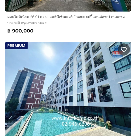
คอนโดมิเนียม 26.91 ตร.ม. ลุมพินีเซ็นเตอร์ E ซอยแฮปปี้แลนด์สาย1 ถนนลาดพร้าว ถนนนวมินทร์ เขตบางกะปิ กรุงเทพมหานคร
บางกะปิ กรุงเทพมหานคร
฿ 900,000
PREMIUM