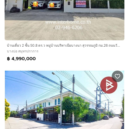
บ้านเดี่ยว 2 ชั้น 50.8 ตร.ว หมู่บ้านบริทาเนียบางนา สุวรรณภูมิ กม.26 ถนนวัดบางบ่อ (บางนา-ตราด กม26) ถนนบางบ่อ-คลองด่าน บางบ่อ สมุทรปราการ
บางบ่อ สมุทรปราการ
฿ 4,990,000