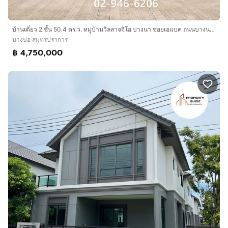
บ้านเดี่ยว 2 ชั้น 50.4 ตร.ว. หมู่บ้านวิลลาจจิโอ บางนา ซอยเอแบค ถนนบางนา-ตราด ถนนรัตนโกสินทร์ 200 ปี บางบ่อ สมุทรปราการ
บางบ่อ สมุทรปราการ
฿ 4,750,000