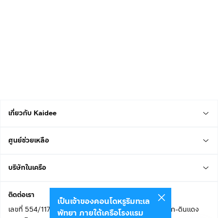
เกี่ยวกับ Kaidee
ศูนย์ช่วยเหลือ
บริษัทในเครือ
ติดต่อเรา
เป็นเจ้าของคอนโดหรูริมทะเล
เลขที่ 554/117 อาคารสกายไนน์ เซ็นเตอร์ ชั้น 22 ถนนอโศก-ดินแดง
พัทยา ภายใต้เครือโรงแรม