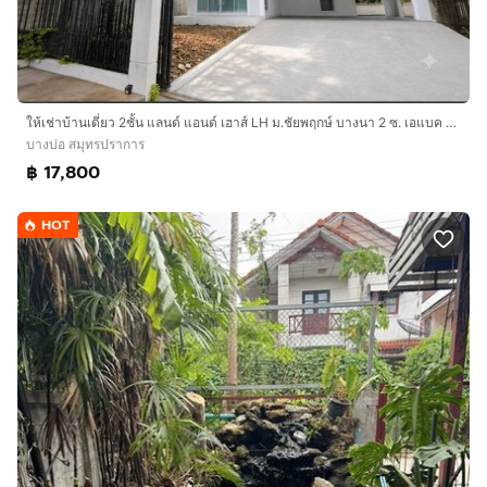
ให้เช่าบ้านเดี่ยว 2ชั้น แลนด์ แอนด์ เฮาส์ LH ม.ชัยพฤกษ์ บางนา 2 ซ. เอแบค ABAC บางนา- ตราด กม.26
บางบ่อ สมุทรปราการ
฿ 17,800
HOT