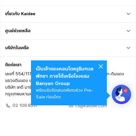
เกี่ยวกับ Kaidee
ศูนย์ช่วยเหลือ
บริษัทในเครือ
ติดต่อเรา
เป็นเจ้าของคอนโดหรูริมทะเล
เลขที่ 554/117 อาคารสกายไนน์ เซ็นเตอร์ ชั้น 22 ถนนอโศก-ดินแดง
พัทยา ภายใต้เครือโรงแรม
แขวงดินแดง เขตดินแดง
Banyan Group
บริษัท เคดี มาร์เก็ตเพลส จำกัด (สำนักงานใหญ่)
พร้อมรับข้อเสนอพิเศษช่วง Pre-
กรุงเทพมหานคร 10400
Sale ก่อนใคร
02 108 8531
cs@kaidee.com
ติดตามเรา