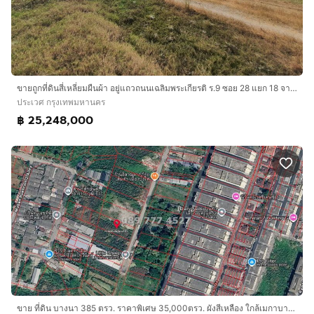
ขายถูกที่ดินสี่เหลี่ยมผืนผ้า อยู่แถวถนนเฉลิมพระเกียรติ ร.9 ซอย 28 แยก 18 จากถนน 650เมตร เนื้อที่ 789 ตรว.เข้าออกถนนได้ 2 ทาง ใกล้สวนหลวง ร.9
ประเวศ กรุงเทพมหานคร
฿ 25,248,000
ขาย ที่ดิน บางนา 385 ตรว. ราคาพิเศษ 35,000ตรว. ผังสีเหลือง ใกล้เมกาบางนา-ม.ราม 2 เหมาะสร้างบ้านและโกดัง