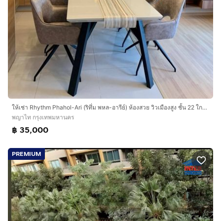
ให้เช่า Rhythm Phahol-Ari (ริทึ่ม พหล-อารีย์) ห้องสวย วิวเมืองสูง ชั้น 22 ใกล้ BTS สะพานควาย
พญาไท กรุงเทพมหานคร
฿ 35,000
PREMIUM