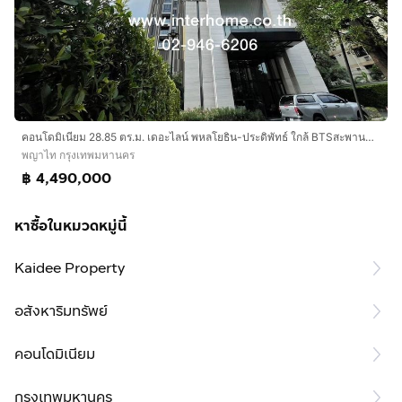
คอนโดมิเนียม 28.85 ตร.ม. เดอะไลน์ พหลโยธิน-ประดิพัทธ์ ใกล้ BTSสะพานควาย ซอยประดิพัทธ์21 ถนนพหลโยธิน ถนนประดิพัทธ์ เขตพญาไท กรุงเทพมหานคร
พญาไท กรุงเทพมหานคร
฿ 4,490,000
หาซื้อในหมวดหมู่นี้
Kaidee Property
อสังหาริมทรัพย์
คอนโดมิเนียม
กรุงเทพมหานคร