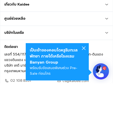
เกี่ยวกับ Kaidee
ศูนย์ช่วยเหลือ
บริษัทในเครือ
ติดต่อเรา
เป็นเจ้าของคอนโดหรูริมทะเล
เลขที่ 554/117 อาคารสกายไนน์ เซ็นเตอร์ ชั้น 22 ถนนอโศก-ดินแดง
พัทยา ภายใต้เครือโรงแรม
แขวงดินแดง เขตดินแดง
Banyan Group
บริษัท เคดี มาร์เก็ตเพลส จำกัด (สำนักงานใหญ่)
พร้อมรับข้อเสนอพิเศษช่วง Pre-
กรุงเทพมหานคร 10400
Sale ก่อนใคร
02 108 8531
cs@kaidee.com
ติดตามเรา