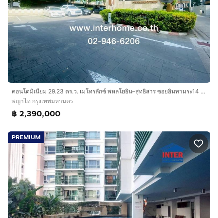
คอนโดมิเนียม 29.23 ตร.ว. เมโทรลักซ์ พหลโยธิน–สุทธิสาร ซอยอินทามระ14 ถนนวิภาวดีรังสิต ถนนพหลโยธิน ถนนสุทธิสารวินิจฉัย เขตพญาไท กรุงเทพมหานคร
พญาไท กรุงเทพมหานคร
฿ 2,390,000
PREMIUM