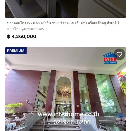
ขายคอนโด ONYX พหลโยธิน ชั้น 6 วิวสระ เฟอร์ฯครบ พร้อมเข้าอยู่ ทำเลดี ใกล้ BTS สะพานควาย
พญาไท กรุงเทพมหานคร
฿ 4,260,000
PREMIUM