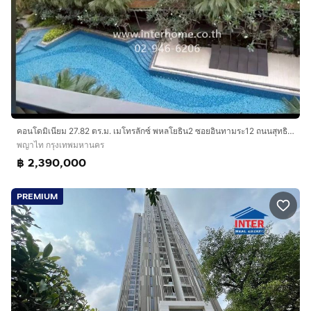
คอนโดมิเนียม 27.82 ตร.ม. เมโทรลักซ์ พหลโยธิน2 ซอยอินทามระ12 ถนนสุทธิสารวินิจฉัย ถนนอินทามระ12 เขตพญาไท กรุงเทพมหานคร
พญาไท กรุงเทพมหานคร
฿ 2,390,000
PREMIUM