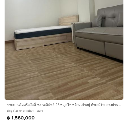
ขายคอนโดศรีสวัสดิ์ ซ.ประดิพัทธ์ 25 พญาไท พร้อมเข้าอยู่ ทำเลดีใจกลางย่านธุรกิจ ใกล้ BTS สะพานควาย
พญาไท กรุงเทพมหานคร
฿ 1,580,000