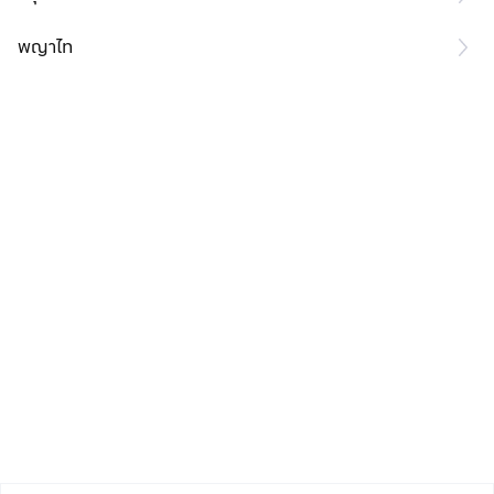
พญาไท