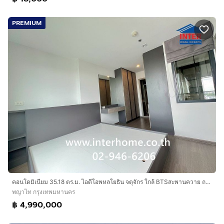
PREMIUM
คอนโดมิเนียม 35.18 ตร.ม. ไอดีโอพหลโยธิน จตุจักร ใกล้ BTSสะพานควาย ถนนพหลโยธิน เขตพญาไท กรุงเทพมหานคร
พญาไท กรุงเทพมหานคร
฿ 4,990,000