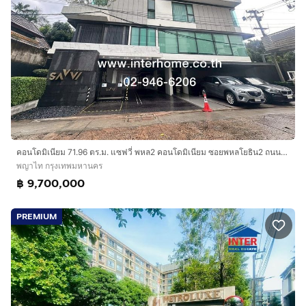
คอนโดมิเนียม 71.96 ตร.ม. แซฟวี่ พหล2 คอนโดมิเนียม ซอยพหลโยธิน2 ถนนพหลโยธิน เขตพญาไท กรุงเทพมหานคร
พญาไท กรุงเทพมหานคร
฿ 9,700,000
PREMIUM