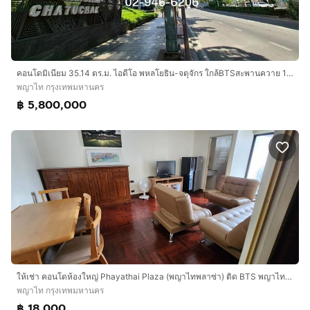
คอนโดมิเนียม 35.14 ตร.ม. ไอดีโอ พหลโยธิน-จตุจักร ใกล้BTSสะพานควาย 150เมตร ถนนพหลโยธิน เขตพญาไท กรุงเทพมหานคร
พญาไท กรุงเทพมหานคร
฿ 5,800,000
ให้เช่า คอนโดห้องใหญ่ Phayathai Plaza (พญาไทพลาซ่า) ติด BTS พญาไท พร้อมส่วนลด
พญาไท กรุงเทพมหานคร
฿ 18,000