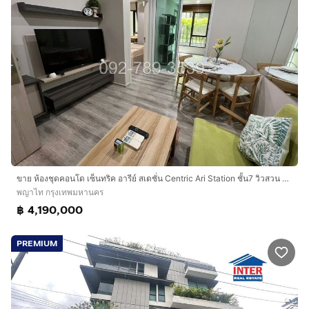
ขาย ห้องชุดคอนโด เซ็นทริค อารีย์ สเตชั่น Centric Ari Station ชั้น7 วิวสวน พร้อมอยู่
พญาไท กรุงเทพมหานคร
฿ 4,190,000
PREMIUM