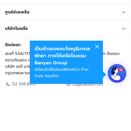
ศูนย์ช่วยเหลือ
บริษัทในเครือ
ติดต่อเรา
เป็นเจ้าของคอนโดหรูริมทะเล
เลขที่ 554/117 อาคารสกายไนน์ เซ็นเตอร์ ชั้น 22 ถนนอโศก-ดินแดง
พัทยา ภายใต้เครือโรงแรม
แขวงดินแดง เขตดินแดง
Banyan Group
บริษัท เคดี มาร์เก็ตเพลส จำกัด (สำนักงานใหญ่)
พร้อมรับข้อเสนอพิเศษช่วง Pre-
กรุงเทพมหานคร 10400
Sale ก่อนใคร
02 108 8531
cs@kaidee.com
ติดตามเรา
เพื่อประสบการณ์ใช้งานที่ดีขึ้น