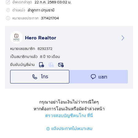
อัพเดทล่าสุด
22 ก.ค. 2569 03:02 น.
จุดเด่นและลักษณะของที่ดิน
โอกาสที่น่าสนใจสำหรับผู้ที่กำลังมองหาที่ดินขนาดกะทัดรัด
ตำแหน่ง
ลำลูกกา ปทุมธานี
แต่เปี่ยมไปด้วยศักยภาพในย่านลำลูกกา (ลาดสวาย) จังหวัด
หมายเลขประกาศ
371421704
ปทุมธานี ตัวที่ดินตั้งอยู่บนทำเลที่โดดเด่นและเข้า-ออกง่าย
อย่างยิ่ง
Hero Realtor
- ทำเลทองเดินทางสะดวก: ตั้งอยู่ห่างจากถนนใหญ่ลำลูกกา
หมายเลขสมาชิก
8292372
เพียง 100 เมตรเท่านั้น หน้าแปลงติดถนนท้องถิ่นลาดยาง
เป็นสมาชิกมาแล้ว
8 ปี 10 เดือน
กว้าง 6 เมตร มีทัศนวิสัยที่ดีและเป็นที่สังเกตได้ง่ายจากผู้
ยืนยันบัญชีผ่าน
สัญจรไปมา
โทร
แชท
- เชื่อมต่อโครงข่ายคมนาคมหลัก: ใกล้จุดเชื่อมต่อถนน
กาญจนาภิเษก (วงแหวนรอบนอกตะวันออก) และถนน
พหลโยธิน ทำให้การเดินทางเข้า-ออกเมืองหรือการขนส่ง
สินค้าเป็นไปได้อย่างรวดเร็วและสะดวกสบาย
กรุณาอย่าโอนเงินไม่ว่ากรณีใดๆ
- สภาพแวดล้อมโดยรอบ: บริเวณรอบๆ เป็นแหล่งชุมชนที่มี
หากต้องการโอนเงินหรือมัดจำล่วงหน้า
การผสมผสานระหว่างอาคารแนวราบและพื้นที่เชิงพาณิชย์
ตรวจสอบบัญชีคนโกง ที่นี่
รูปแปลงมีสัดส่วนที่สวยงามเป็นทรงบล็อกสี่เหลี่ยม วางผัง
แจ้งประกาศไม่เหมาะสม
อาคารได้ง่ายและใช้ประโยชน์พื้นที่ได้เต็มประสิทธิภาพ