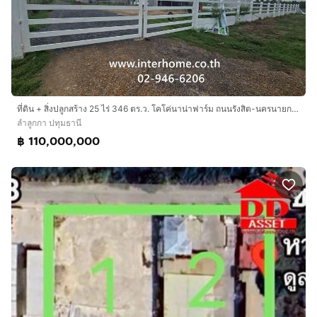
ที่ดิน + สิ่งปลูกสร้าง 25 ไร่ 346 ตร.ว. โคโค่นาน่าฟาร์ม ถนนรังสิต-นครนายก ถนนทางหลวงชนบท ปท.3019 (คลอง 10) ลำลูกกา ปทุมธานี
ลำลูกกา ปทุมธานี
฿ 110,000,000