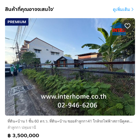
ศักยภาพในการพัฒนา
สินค้าที่คุณอาจจะสนใจ'
ดูเพิ่มเติม
ด้วยขนาดพื้นที่ 159 ตารางวา พร้อมหน้ากว้างถึง 23 เมตร
และทำเลที่ใกล้ถนนใหญ่ ทำให้ที่ดินแปลงนี้เหมาะอย่างยิ่ง
PREMIUM
สำหรับการพัฒนาโครงการที่ต้องการความคล่องตัวในการ
เดินทาง:
- คลังสินค้า หรือคลังจัดเก็บสินค้าขนาดเล็ก (Small
Warehouse / Storage Facility)
- โรงเวิร์กชอป หรืออู่ซ่อมบำรุง (Mini Workshop)
- อาคารสำนักงาน หรือโฮมออฟฟิศ (Home Office) ที่
ต้องการทำเลติดต่อสะดวก
- บ้านพักอาศัยส่วนตัว (Private Residence) สำหรับผู้ที่ชอบ
ทำเลใกล้สิ่งอำนวยความสะดวก
- การซื้อเพื่อถือครองลงทุนระยะยาว (Land Investment) ใน
ย่านปริมณฑลที่มีการขยายตัวของรถไฟฟ้าและชุมชนอย่าง
ต่อเนื่อง
ที่ดิน+บ้าน 1 ชั้น 60 ตร.ว. ที่ดิน+บ้าน ซอยลำลูกกา41 ใกล้รถไฟฟ้าสถานีคูคต ถนนลำลูกกา ลำลูกกา ปทุมธานี
ลำลูกกา ปทุมธานี
฿ 3,500,000