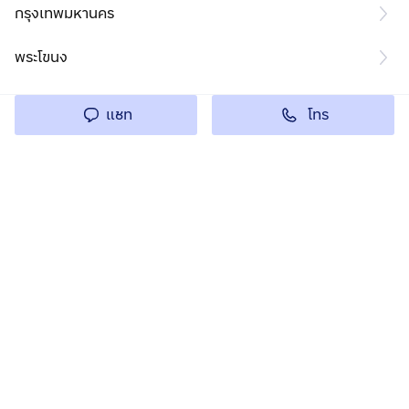
กรุงเทพมหานคร
พระโขนง
โทร
แชท