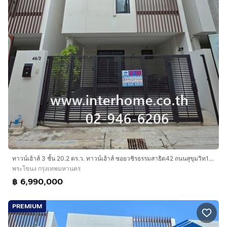
ถนนศรีนครินทร์
ใกล้รถไฟฟ้า BTS สถานีปุณณวิถี
ใกล้รถไฟฟ้า BTS สถานีอุดมสุข (สายสุขุมวิท)
ใกล้รถไฟฟ้า MRT สถานีสวนหลวง
บริษัท อินเตอร์โฮม เรียลตี้ เอสเตท จำกัด
Interhome Realty Estate
www.interhome.co.th
โทร.
กดเพื่อดูเบอร์โทร xxxxxx206
https://www.interhome.co.th/propertydetail.php?
propcode=67775
ทาวน์เฮ้าส์ 3 ชั้น 20.2 ตร.ว. ทาวน์เฮ้าส์ ซอยวชิรธรรมสาธิต42 ถนนสุขุมวิท101-1 ถนนบางจาก ถนนวชิรธรรมสาธิต เขตพระโขนง กรุงเทพมหานคร
พระโขนง กรุงเทพมหานคร
฿ 6,990,000
PREMIUM