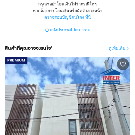
สูง 3 ชั้น 3 นอน 3 น้ำ 1 ครัว
กรุณาอย่าโอนเงินไม่ว่ากรณีใดๆ
มีที่จอดรถ 2 คัน มุ้งลวด เหล็กดัด
หากต้องการโอนเงินหรือมัดจำล่วงหน้า
ตรวจสอบบัญชีคนโกง ที่นี่
การตกแต่ง :
แจ้งประกาศไม่เหมาะสม
ด้านล่างปูกระเบื้องแกรนิตโต้ ด้านบนปูลามิเนต
มุ้งลวด เหล็กดัด
บ้านใหม่ โครงการใหม่
สินค้าที่คุณอาจจะสนใจ'
ดูเพิ่มเติม
ทำเลดีสถานที่ใกล้เคียง :
PREMIUM
ใกล้ True Digital Park เซ็นทรัล บิ๊กซี เอสบี ดีไซน์สแควร์
บางนา พาราไดซ์ พาร์ค
อาคาร 66 ทาวเวอร์ ไบเทค บางนา สวนหลวง ร.9
การเดินทางสะดวก :
ถนนซอยวชิรธรรมสาธิต42
ถนนสุขุมวิท101/1
ถนนวชิรธรรมสาธิต
ถนนบางจาก
ถนนสุขุมวิท