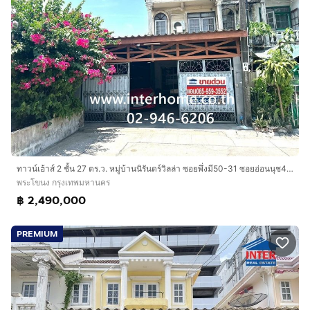
ทาวน์เฮ้าส์ 2 ชั้น 27 ตร.ว. หมู่บ้านนิรันดร์วิลล่า ซอยพึ่งมี50-31 ซอยอ่อนนุช44 ถนนสุขุมวิท77 ถนนศรีนครินทร์ เขตพระโขนง กรุงเทพมหานคร
พระโขนง กรุงเทพมหานคร
฿ 2,490,000
PREMIUM