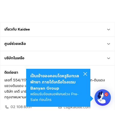
เกี่ยวกับ Kaidee
ศูนย์ช่วยเหลือ
บริษัทในเครือ
ติดต่อเรา
เป็นเจ้าของคอนโดหรูริมทะเล
เลขที่ 554/117 อาคารสกายไนน์ เซ็นเตอร์ ชั้น 22 ถนนอโศก-ดินแดง
พัทยา ภายใต้เครือโรงแรม
แขวงดินแดง เขตดินแดง
Banyan Group
บริษัท เคดี มาร์เก็ตเพลส จำกัด (สำนักงานใหญ่)
พร้อมรับข้อเสนอพิเศษช่วง Pre-
กรุงเทพมหานคร 10400
Sale ก่อนใคร
02 108 8531
cs@kaidee.com