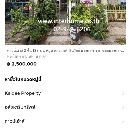
ทาวน์เฮ้าส์ 2 ชั้น 18 ตร.ว. หมู่บ้านเอเวอร์กรีนวิลล์ บางนา-ตราด ซอยบางนา-ตราด56 ถนนบางนา-ตราด ถนนสุขุมวิท เขตพระโขนง กรุงเทพมหานคร
พระโขนง กรุงเทพมหานคร
฿ 2,500,000
หาซื้อในหมวดหมู่นี้
Kaidee Property
อสังหาริมทรัพย์
ทาวน์เฮ้าส์