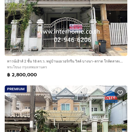
ทาวน์เฮ้าส์ 2 ชั้น 18 ตร.ว. หมู่บ้านเอเวอร์กรีน วิลล์ บางนา-ตราด ใกล้ตลาดเซฟวันโก บางนา ซอยบางนา-ตราด46 ถนนทางคู่ขนานบางนา-ตราด เขตพระโขนง
พระโขนง กรุงเทพมหานคร
฿ 2,800,000
PREMIUM