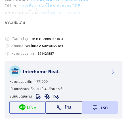
Office :
กดเพื่อดูเบอร์โทร xxxxxx206
สอบถามทางไลน์
กดเพื่อดู Line: xxxxx
Line ID: @interhome
อ่านเพิ่มเติม
รหัสอสังหาริมทรัพย์ : 67775
อัพเดทล่าสุด
16 ก.ค. 2569 10:16 น.
ขนาด 24.4 ตร.ว.
ตำแหน่ง
พระโขนง กรุงเทพมหานคร
ที่ตั้ง : ทาวน์เฮ้าส์ ซอยวชิรธรรมสาธิต42 ถ.สุขุมวิท เขต
หมายเลขประกาศ
371421887
พระโขนง กรุงเทพมหานคร
Interhome Realty Estate
รายละเอียด
ใกล้ True Digital Park เซ็นทรัล บิ๊กซี เอสบี ดีไซน์สแควร์
หมายเลขสมาชิก
4771560
บางนา พาราไดซ์ พาร์ค
เป็นสมาชิกมาแล้ว
10 ปี 4 เดือน 15 วัน
ยืนยันบัญชีผ่าน
ขายทาวน์เฮ้าส์ 3 ชั้น ซอยวชิรธรรมสาธิต42 ถนน
โทร
แชท
LINE
สุขุมวิท101/1 ถนนบางจาก ถนนวชิรธรรมสาธิต แขวง
บางจาก เขตพระโขนง กรุงเทพมหานคร