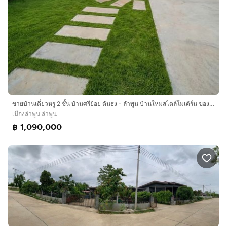
ขายบ้านเดี่ยวหรู 2 ชั้น บ้านศรีย้อย ต้นธง - ลำพูน บ้านใหม่สไตล์โมเดิร์น ของแถมจัดเต็ม ถูกมาก ใกล้ตัวเมืองลำพูน เชื่อมต่อเชียงใหม่
เมืองลำพูน ลำพูน
฿ 1,090,000