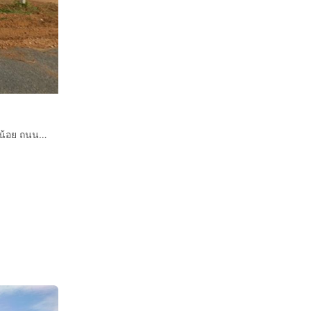
ที่ดินเปล่า 3 ไร่ 328 ตร.ว. ที่ดินเปล่า ใกล้วัดถ้ำเสือ วัดถ้ำเขาน้อย ถนนทางหลวงจังหวัดหมายเลข 3492 ท่าม่วง กาญจนบุรี