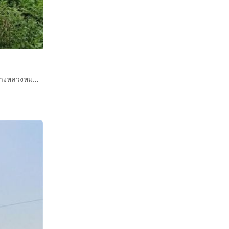
ที่ดินเปล่า 600 ตร.ว. ที่ดิน ใกล้เทศบาลตำบลเลาขวัญ ถนนทางหลวงหมายเลข3306 เลาขวัญ กาญจนบุรี