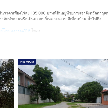
ในราคาเพียงไร่ละ 135,000 บาทที่ดินอยู่ห้วยกระเจาจังหวัดกาญจน
ู่อาศัยทำสวนหรือเป็นมรดก ก็เหมาะนะคะมีเพื่อนบ้าน น้ำไฟถึง
บอร์โทร xxxxxx119
โตค่ะ
PREMIUM