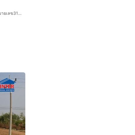
ที่ดินเปล่า 6 ไร่ 220.6 ตร.ว. ที่ดิน ใกล้ตลาดลาดหญ้า ถนนหมายเลข3199 ถนนลาดหญ้า ถนนแก่งเสี้ยน เมืองกาญจนบุรี กาญจนบุรี