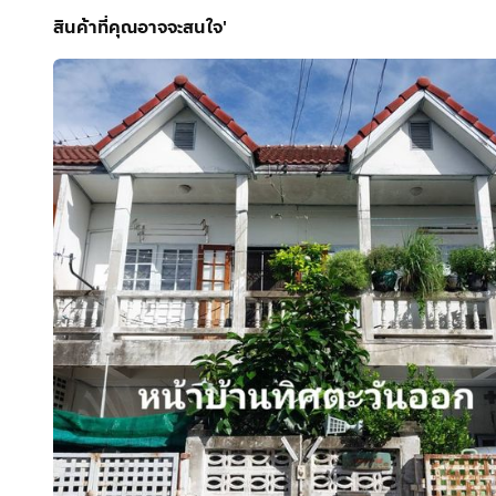
• สำนักงานบัญชี กฎหมาย วิศวกรรม
สินค้าที่คุณอาจจะสนใจ'
จุดแข็งที่หาได้ยากในงบนี้
ทางด่วนศรีรัช ด่านศรีสมาน 5–7 นาที
เมืองทองธานี และอิมแพ็ค 8 นาที
เซ็นทรัลแจ้งวัฒนะ 10 นาที
โรบินสันศรีสมาน 6 นาที
ศูนย์ราชการแจ้งวัฒนะ 12–15 นาที
สนามบินดอนเมือง 15 นาที
ซื้อครั้งเดียว ได้ทั้งที่ทำงาน ที่สร้างรายได้ และที่อยู่อาศัยใ
📞 สนใจนัดชมทรัพย์ / สอบถามข้อมูลเพิ่มเติม
ติดต่อคุณ สิริพร (อ้อ)
กดเพื่อดูเบอร์โทร xxxxxx653