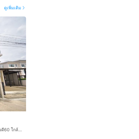
ดูเพิ่มเติม
ทาวน์โฮม 3 ชั้น 20.6 ตร.ว. หมู่บ้านทาวน์อเวนิว ซิกซ์ตี้ วิภาวดี60 ใกล้มหาวิทยาลัยเกษตรศาสตร์ ถนนวิภาวดี-รังสิต ถนนวิภาวดี60 เขตหลักสี่