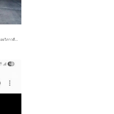
ทาวน์โฮม 3.5 ชั้น 30.5 ตร.ว หมู่บ้านกลางเมือง วิภาวดี64 ซอยวิภาวดี64 แยก13 ถนนวิภาวดีรังสิต ถนนแจ้งวัฒนะ เขตหลักสี่ กรุงเทพมหานคร