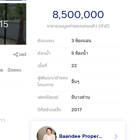
8,500,000
15
ราคารวมมูลค่าของแถมแล้ว (ถ้ามี)
ห้องนอน
3 ห้องนอน
ห้องน้ำ
5 ห้องน้ำ
แชร์
เนื้อที่
22
|
าย
มือสอง
ผู้พัฒนา/เจ้าของ
อื่นๆ
โครงการ
เฟอร์นิเจอร์
มีบางส่วน
ปีที่สร้างเสร็จ
2017
ยาว
Baandee Property