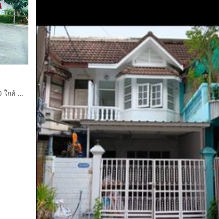
ทาวน์โฮม 3 ชั้น 24.2 ตร.ว. หมู่บ้านทาวน์อเวนิว ซิกซ์ตี้ วิภาวดี60 ใกล้ BTSสายสีเขียว สถานีบางบัว ซอยวิภาวดีรังสิต60 แยก3-9 ถนนวิภาวดีรังสิต