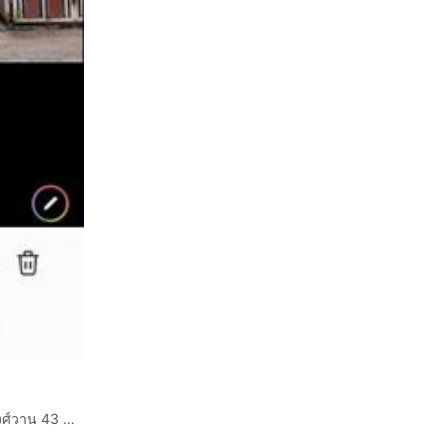
ขายทาวน์เฮ้าส์ 2 ชั้น 3 นอน 2 น้ำ หมู่บ้านชินเขต 1 ซ.งามวงศ์วาน 43 ทำเลดีมาก เข้าออกได้หลายทาง ซ่อมแซมใหม่ทั้งหลัง พร้อมอยู่