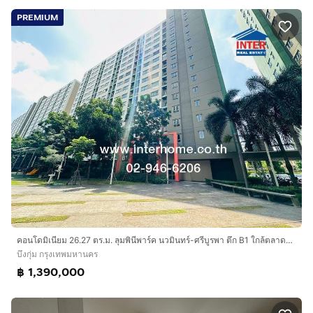
PREMIUM
คอนโดมิเนียม 26.27 ตร.ม. ลุมพินีพาร์ค นวมินทร์-ศรีบูรพา ตึก B1 ใกล้ตลาดอินทรารักษ์ ระหว่างซอยนวมินทร์36-38 ถนนนวมินทร์ เขตบึงกุ่ม กรุงเทพ
บึงกุ่ม กรุงเทพมหานคร
฿ 1,390,000