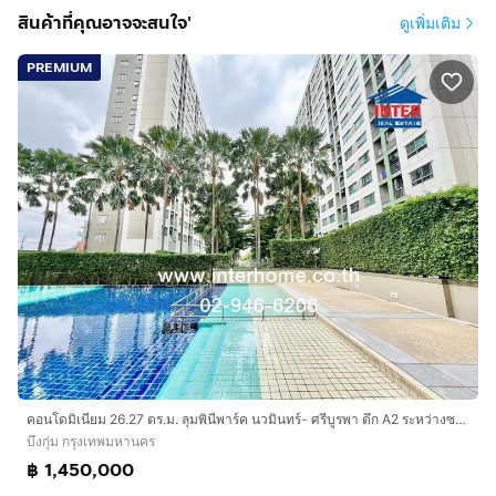
สินค้าที่คุณอาจจะสนใจ'
ดูเพิ่มเติม
PREMIUM
คอนโดมิเนียม 26.27 ตร.ม. ลุมพินีพาร์ค นวมินทร์- ศรีบูรพา ตึก A2 ระหว่างซอยนวมินทร์36-38 ถนนนวมินทร์ เขตบึงกุ่ม กรุงเทพมหานคร
บึงกุ่ม กรุงเทพมหานคร
฿ 1,450,000