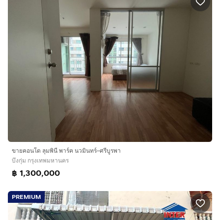
ขายคอนโด ลุมพินี พาร์ค นวมินทร์–ศรีบูรพา
บึงกุ่ม กรุงเทพมหานคร
฿ 1,300,000
PREMIUM