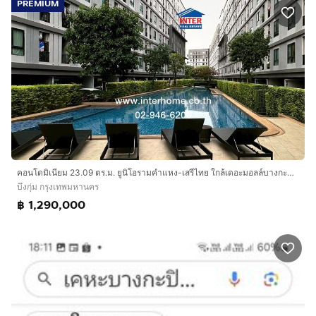
PREMIUM
คอนโดมิเนียม 23.09 ตร.ม. ยูนิโอรามคำแหง-เสรีไทย ใกล้เดอะมอลล์บางกะปิ ซอยเสรีไทย10-3 ถนนเสรีไทย ถนนลาดพร้าว เขตบึงกุ่ม กรุงเทพมหานคร
บึงกุ่ม กรุงเทพมหานคร
฿ 1,290,000