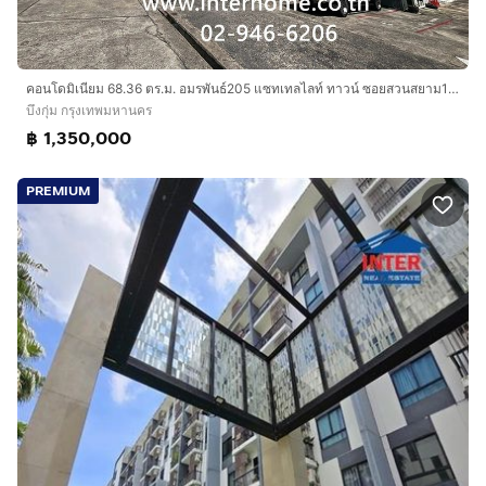
คอนโดมิเนียม 68.36 ตร.ม. อมรพันธ์205 แซทเทลไลท์ ทาวน์ ซอยสวนสยาม12 แยก2 ถนนรามอินทรา ถนนสวนสยาม -เสรีไทย เขตบึงกุ่ม กรุงเทพมหานคร
บึงกุ่ม กรุงเทพมหานคร
฿ 1,350,000
PREMIUM