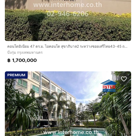
คอนโดมิเนียม 47 ตร.ม. ไอคอนโด สุขาภิบาล2 ระหว่างซอยเสรีไทย43-45 ถนนเสรีไทย เขตบึงกุ่ม กรุงเทพมหานคร
บึงกุ่ม กรุงเทพมหานคร
฿ 1,700,000
PREMIUM