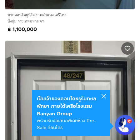
ขายคอนโดยูนิโอ รามคำแหง เสรีไทย
บึงกุ่ม กรุงเทพมหานคร
฿ 1,100,000
เป็นเจ้าของคอนโดหรูริมทะเล
พัทยา ภายใต้เครือโรงแรม
Banyan Group
พร้อมรับข้อเสนอพิเศษช่วง Pre-
Sale ก่อนใคร