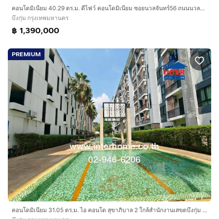
คอนโดมิเนียม 40.29 ตร.ม. ดีไฟว์ คอนโดมิเนียม ซอยนวลจันทร์56 ถนนนวลจันทร์ ถนนเลียบด่วนรามอินทรา ถนนประดิษฐ์มนูธรรม เขตบึงกุ่ม กรุงเทพมหานคร
บึงกุ่ม กรุงเทพมหานคร
฿ 1,390,000
PREMIUM
คอนโดมิเนียม 31.05 ตร.ม. ไอ คอนโด สุขาภิบาล 2 ใกล้สำนักงานเสขตบึงกุ่ม ถนนเสรีไทย ถนนรามคำแหง เขตบึงกุ่ม กรุงเทพมหานคร