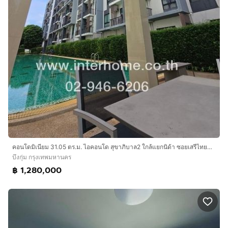
คอนโดมิเนียม 31.05 ตร.ม. ไอคอนโด สุขาภิบาล2 ใกล้แยกนิด้า ซอยเสรีไทย36 ถนนเสรีไทย ถนนวงแหวนตะวันออก เขตบึงกุ่ม กรุงเทพมหานคร
บึงกุ่ม กรุงเทพมหานคร
฿ 1,280,000