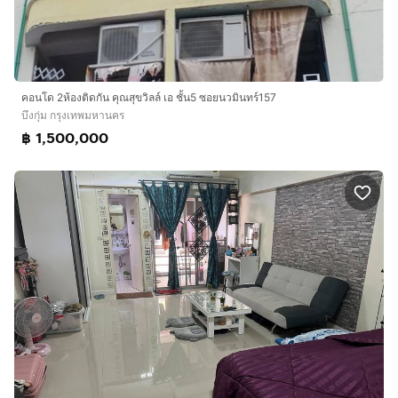
คอนโด 2ห้องติดกัน คุณสุขวิลล์ เอ ชั้น5 ซอยนวมินทร์157
บึงกุ่ม กรุงเทพมหานคร
฿ 1,500,000