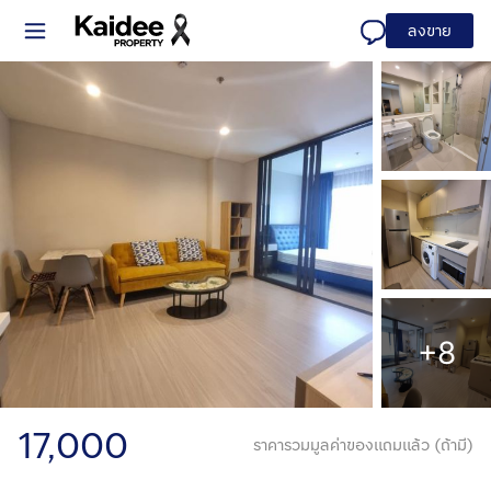
ลงขาย
+8
17,000
ราคารวมมูลค่าของแถมแล้ว (ถ้ามี)