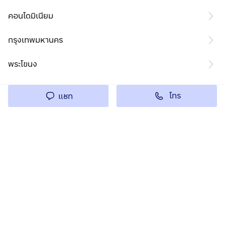
คอนโดมิเนียม
กรุงเทพมหานคร
พระโขนง
โทร
แชท