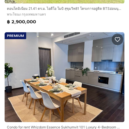
คอนโดมิเนียม 21.41 ตร.ม. ไอดีโอ โมบิ สุขุมวิท81 โครงการอยู่ติด BTSอ่อนนุช ตรงข้ามโลตัสอ่อนนุช ซอยสุขุมวิท81 ถนนสุขุมวิท ถนนสุขุมวิท81
พระโขนง กรุงเทพมหานคร
฿ 2,900,000
PREMIUM
Condo for rent Whizdom Essence Sukhumvit 101 Luxury 4-Bedroom Condo for Rent 202 SQ.M.