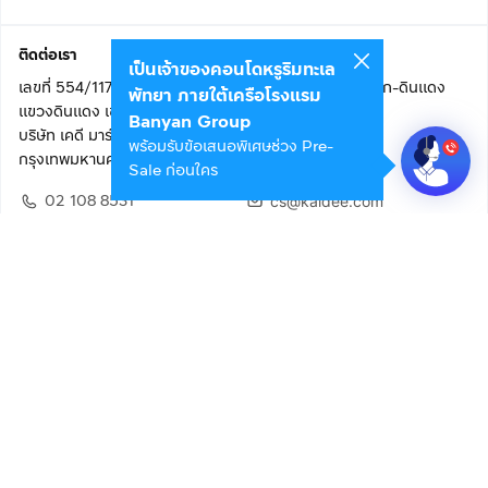
ติดต่อเรา
เป็นเจ้าของคอนโดหรูริมทะเล
เลขที่ 554/117 อาคารสกายไนน์ เซ็นเตอร์ ชั้น 22 ถนนอโศก-ดินแดง
พัทยา ภายใต้เครือโรงแรม
แขวงดินแดง เขตดินแดง
Banyan Group
บริษัท เคดี มาร์เก็ตเพลส จำกัด (สำนักงานใหญ่)
พร้อมรับข้อเสนอพิเศษช่วง Pre-
กรุงเทพมหานคร 10400
Sale ก่อนใคร
02 108 8531
cs@kaidee.com
ติดตามเรา
เพื่อประสบการณ์ใช้งานที่ดีขึ้น
© 2568 บริษัท เคดี มาร์เก็ตเพลส จำกัด