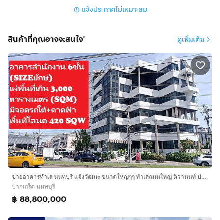
แจ้งประกาศไม่เหมาะสม
สบายใจเราเลยไม่ได้ให้เช่าใดๆต่อ จากตั้งเดิม 115ล้านบาท
(MB) ตอนนี้ให้กับคนใหม่ NEW GEN หรือเจ้าของใหม่ใน
ราคาเพียง 88,800,000 บาท (BATH) คุ้มค่าทุกบาท ถูกมาก
สินค้าที่คุณอาจจะสนใจ'
ดูเพิ่มเติม
เทียบสิ่งที่ได้รับ โทรคุณต่อ (ศักรนันทน์) โทร
กดเพื่อดูเบอร์
โทร xxxxxx979
ยินดีเสมอหรือ ID LINE : Torry5782898
อีกเบอร์
กดเพื่อดูเบอร์โทร xxxxxx129
ต้องรีบครับผม
ขายอาคารสำนักงาน6-8 ชั้นขนาดใหญ่ริมถนนใหญ่
ปากเกร็ด รองรับคนทำงาน 200-300 สบายๆที่จอดรถร่วม
50 คันรถยนหน้าม.ลานทองเจริญสุดๆ อาคารสำนักงานยักษ์
ใหญ่ SALES Big office building 6-8 ชั้น Floors นนทบุรี-
แจ้งวัฒนะ 6-8 ชั้น FLOORS 3,500 ตารางเมตร Sqm 1ไร่
20วา เท่ากับ 420 ตารางวา Sqw จุดทำเลตั้ง ติดถนนใหญ่
ติวานนท์ - ปากเกร็ด 25 หน้า ม. ลานทอง (เจริญมีทุกอย่าง
ลูกน้องสบายด้วย) โฉนดไม่ติดใดๆ พร้อมโอนให้คุณไปทำ
ขายอาคารทำเล นนทบุรี แจ้งวัฒนะ ขนาดใหญ่ๆๆ ทำเลถนนใหญ่ ติวานนท์ ปากเกร็ด25 ติดถนนใหญ่ หน้า ม.ลานทอง 7-8ชั้นหาไม่ได้พื้นที่ใช้สอยเกิน 3000 SQM
ธุรกิจ หรือบริษัท ตามต้องการได้ทันที รับรองของดีมาก เนื่อง
ปากเกร็ด นนทบุรี
฿ 88,800,000
ด้วยเดิมเป็น OFFICE ของบริษัทและเครือญาติ 1-3 ชั้นเลย
ก่อสร้างอย่างดีที่สุด คนซื้อใหม่ไปรับรองเรื่องโครงสร้าง