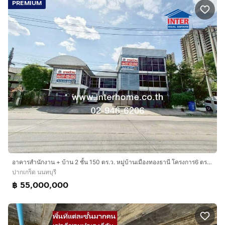
อาคารดีเยี่ยม Good Building VeryGood เดิมตั้งไว้ 115 ล้าน
PREMIUM
บาท เพื่อปล่อยคงขาย 88,800,000 บาทเท่านั้น รับรองคุ้ม
ทุกราคาจ่าย ทำบริษัทขนาดกลางใหญ่สบาย หรือบริษัท
เทคโนโลยีใหญ่ๆแบรนด์นำจากยุโรป หรือจีนได้เลยเสมือนทั่ว
โลกที่ตั้ง ด่วนๆๆๆๆนัดจับจอง TEL คุณต่อ (K.TOR)
กดเพื่อดู
เบอร์โทร xxxxxx979
อาคารแข็งแรง ขออนุญาตถูกเกณฑ์ ไม่มีปัญหาใดๆ พร้อม
ขายผู้สร้างบริษัท ออฟฟิศรองรับผู้ทำงานได้ 200-300 ได้
เนื่องด้วยเนื้อที่ที่เป็นทั้ง 6 ชั้นใช้สอยเต็มและมีดาดฟ้า กับจอด
รถเสมือนล่างชั้น 1 อีก หาไม่ไ้ด ใกล้รถไฟฟ้าแค่สถานี
ปากเกร็ด ราว 3 กิโล ถนนแจ้งวัฒนะก็ขึ้นสะพานกลับรถไป
แจ้งวัฒนะได้เลย ใกล้ห้างใหญ่ต่างๆเอาใกล้ สะดวกทุุกอย่าง
ด่วนนะครับ เสมือนซื้ออาคารตึกแถว 7-8 ห้องเอง แต่นี่ได้
อาคารสำนักงาน + บ้าน 2 ชั้น 150 ตร.ว. หมู่บ้านเมืองทองธานี โครงการ6 ตรงข้ามทะเลสาบเมืองทองธานี ใกล้อาคารอิมแพ็ค ชาเลนเจอร์ ติดถนนป๊อปปูล่า
เยอะกว่าเยอะสะดวกที่จอดรถมีรา 50-60 คันสบายๆไม่รวม
ปากเกร็ด นนทบุรี
มอร์เตอร์ไซค์ เอาเป็นว่าหายาก พร้อมลงงานปรับปรุงซัก 4
฿ 55,000,000
เดือ นTEL คุณต่อ (K.TOR)
กดเพื่อดูเบอร์โทร xxxxxx979
อีกเบอร์
กดเพื่อดูเบอร์โทร xxxxxx129