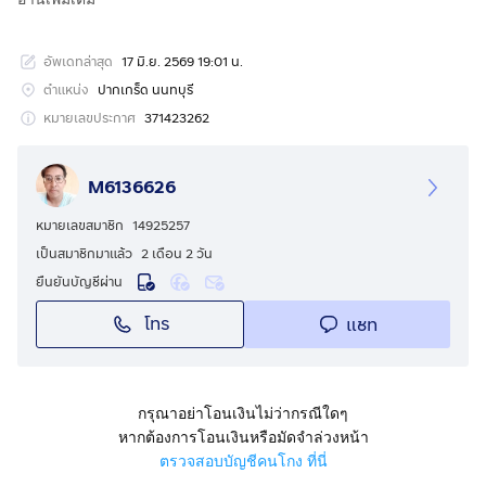
20วา เท่ากับ 420 ตารางวา Sqw จุดทำเลตั้ง ติดถนนใหญ่
ติวานนท์ - ปากเกร็ด 25 หน้า ม. ลานทอง (เจริญมีทุกอย่าง
อัพเดทล่าสุด
17 มิ.ย. 2569 19:01 น.
ลูกน้องสบายด้วย) โฉนดไม่ติดใดๆ พร้อมโอนให้คุณไปทำ
ธุรกิจ หรือบริษัท ตามต้องการได้ทันที รับรองของดีมาก เนื่อง
ตำแหน่ง
ปากเกร็ด นนทบุรี
ด้วยเดิมเป็น OFFICE ของบริษัทและเครือญาติ 1-3 ชั้นเลย
หมายเลขประกาศ
371423262
ก่อสร้างอย่างดีที่สุด คนซื้อใหม่ไปรับรองเรื่องโครงสร้าง
อาคารดีเยี่ยม Good Building VeryGood เดิมตั้งไว้ 115 ล้าน
M6136626
บาท เพื่อปล่อยคงขาย 88,800,000 บาทเท่านั้น รับรองคุ้ม
ทุกราคาจ่าย ทำบริษัทขนาดกลางใหญ่สบาย หรือบริษัท
หมายเลขสมาชิก
14925257
เทคโนโลยีใหญ่ๆแบรนด์นำจากยุโรป หรือจีนได้เลยเสมือนทั่ว
เป็นสมาชิกมาแล้ว
2 เดือน 2 วัน
โลกที่ตั้ง ด่วนๆๆๆๆนัดจับจอง TEL คุณต่อ (K.TOR)
กดเพื่อดู
ยืนยันบัญชีผ่าน
เบอร์โทร xxxxxx979
โทร
แชท
โฉนดไม่ติดใดๆ พร้อมโอนให้คุณไปทำธุรกิจ หรือบริษัท ตาม
ต้องการได้ทันที รับรองของดีมาก เนื่องด้วยที่แจ้งว่าทำเล
แจ้งวัฒนะเนื่องด้วยเลยอาคารไป 230 เมตรมีสะพานกลับรถ
เลี่ยงเมืองเข้าสู่แจ้งวัฒนะได้เลยครับผม สำนักงานนี้(นพ
กรุณาอย่าโอนเงินไม่ว่ากรณีใดๆ
วงศ์)เดิมสร้างดีมากเป็นบริษัทก่อสร้างอาคารสภาพถึง 80%
หากต้องการโอนเงินหรือมัดจำล่วงหน้า
ขึ้นยังคงมีน้ำไฟลิฟท์ แต่ไม่ได้ให้เช่าเดิมให้เช่าเกือบทุกชั้น
ตรวจสอบบัญชีคนโกง ที่นี่
(เพราะทำเลดี) เราต้องการขายเหมากับลูกค้าหรือให้คนซื้อ