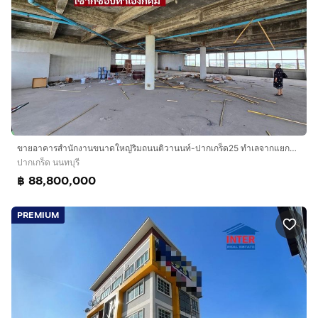
สรุปที่ดิน 1ไร่ 20 ตารางวา (420 ตารางวา) มีจำนวน 6 ชั้น
พื้นที่ใ้ช้สอยเท่ากับ3,000 ตรมใหญ่โตสำนักงานตรงนี้
โทรคุณต่อ (ศักรนันทน์) โทร
กดเพื่อดูเบอร์โทร xxxxxx979
ยินดีเสมอ
หรือ ID LINE : Torry5782898
ขอเร็วเงินชัวร์ครับ
ราคา 88,800,000 บาท อาคาร ขนาด 420 ตารางวา
ขายอาคารสำนักงานขนาดใหญ๋ริมถนนติวานนท์-ปากเกร็ด25 ทำเลจากแยกปากเกร็ด2กิโลกว่า 7-8 ชั้น 3000 ตารางเมตรหาไม่ได้แล้ว ใกล้วนกลับแจ้งวัฒนะ หรือเข
ต.บางพูด อ.ปากเกร็ด จ.นนทบุรี
ปากเกร็ด นนทบุรี
฿ 88,800,000
มีคนหาที่ขนาดใหญ่ทำสำนักงานสบายมาก ใกล้แจ้งวัฒนะ
นิดเดียว ใกล้เมืองทองนิดเดียว เจริญติดถ.ใหญ่ ห้างต่างๆก็
PREMIUM
ใกล้นิดเดียว