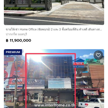
ขายให้เช่า Home Office (ชัยพฤกษ์) 2 และ 3 ชั้นพร้อมที่ดิน ทำเลดี เดินทางสะดวก ใกล้สถานีรถไฟฟ้า MRT แยกปากเกร็ด
ปากเกร็ด นนทบุรี
฿ 11,900,000
PREMIUM