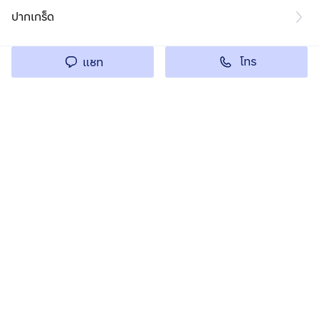
ปากเกร็ด
โทร
แชท