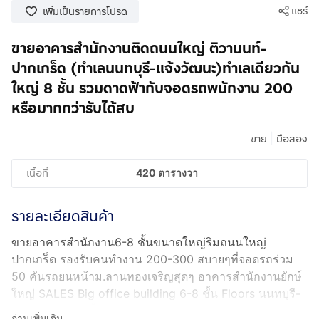
แชร์
เพิ่มเป็นรายการโปรด
ขายอาคารสำนักงานติดถนนใหญ่ ติวานนท์-
ปากเกร็ด (ทำเลนนทบุรี-แจ้งวัฒนะ)ทำเลเดียวกัน
ใหญ่ 8 ชั้น รวมดาดฟ้ากับจอดรถพนักงาน 200
หรือมากกว่ารับได้สบ
|
ขาย
มือสอง
เนื้อที่
420 ตารางวา
รายละเอียดสินค้า
ขายอาคารสำนักงาน6-8 ชั้นขนาดใหญ่ริมถนนใหญ่
ปากเกร็ด รองรับคนทำงาน 200-300 สบายๆที่จอดรถร่วม
50 คันรถยนหน้าม.ลานทองเจริญสุดๆ อาคารสำนักงานยักษ์
ใหญ่ SALES Big office building 6-8 ชั้น Floors นนทบุรี-
แจ้งวัฒนะ 6-8 ชั้น FLOORS 3,500 ตารางเมตร Sqm 1ไร่
อ่านเพิ่มเติม