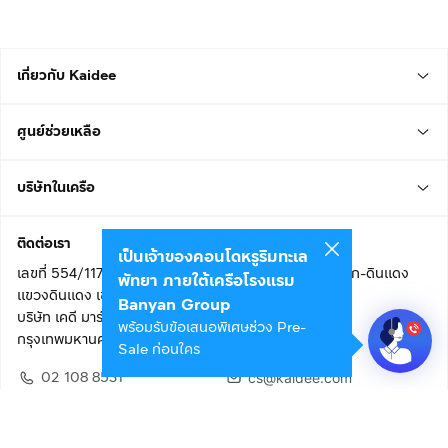
เกี่ยวกับ Kaidee
ศูนย์ช่วยเหลือ
บริษัทในเครือ
ติดต่อเรา
เป็นเจ้าของคอนโดหรูริมทะเล
เลขที่ 554/117 อาคารสกายไนน์ เซ็นเตอร์ ชั้น 22 ถนนอโศก-ดินแดง
พัทยา ภายใต้เครือโรงแรม
แขวงดินแดง เขตดินแดง
Banyan Group
บริษัท เคดี มาร์เก็ตเพลส จำกัด (สำนักงานใหญ่)
พร้อมรับข้อเสนอพิเศษช่วง Pre-
กรุงเทพมหานคร 10400
Sale ก่อนใคร
02 108 8531
cs@kaidee.com
ติดตามเรา