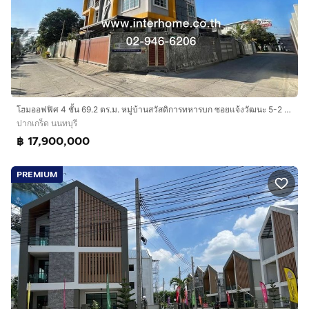
โฮมออฟฟิศ 4 ชั้น 69.2 ตร.ม. หมู่บ้านสวัสดิการทหารบก ซอยแจ้งวัฒนะ 5-2 ถนนแจ้งวัฒนะ ปากเกร็ด นนทบุรี
ปากเกร็ด นนทบุรี
฿ 17,900,000
PREMIUM