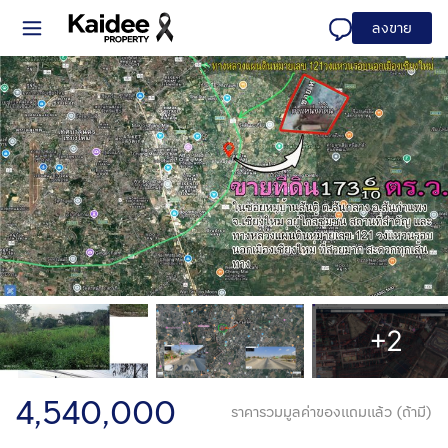
ลงขาย
+2
4,540,000
ราคารวมมูลค่าของแถมแล้ว (ถ้ามี)