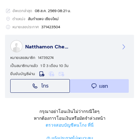
สนใจติดต่อ โทร
อัพเดทล่าสุด
08 ส.ค. 2569 08:21 น.
กดเพื่อดูเบอร์โทร xxxxxx829
กดเพื่อดูเบอร์โทร xxxxxx353
ตำแหน่ง
สันกำแพง เชียงใหม่
กดเพื่อดูเบอร์โทร xxxxxx429
หมายเลขประกาศ
371423504
Natthamon Cherdchoosilapa
หมายเลขสมาชิก
14739274
เป็นสมาชิกมาแล้ว
1 ปี 3 เดือน 10 วัน
ยืนยันบัญชีผ่าน
โทร
แชท
กรุณาอย่าโอนเงินไม่ว่ากรณีใดๆ
หากต้องการโอนเงินหรือมัดจำล่วงหน้า
ตรวจสอบบัญชีคนโกง ที่นี่
แจ้งประกาศไม่เหมาะสม