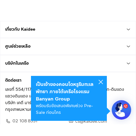
เกี่ยวกับ Kaidee
ศูนย์ช่วยเหลือ
บริษัทในเครือ
ติดต่อเรา
เป็นเจ้าของคอนโดหรูริมทะเล
เลขที่ 554/117 อาคารสกายไนน์ เซ็นเตอร์ ชั้น 22 ถนนอโศก-ดินแดง
พัทยา ภายใต้เครือโรงแรม
แขวงดินแดง เขตดินแดง
Banyan Group
บริษัท เคดี มาร์เก็ตเพลส จำกัด (สำนักงานใหญ่)
พร้อมรับข้อเสนอพิเศษช่วง Pre-
กรุงเทพมหานคร 10400
Sale ก่อนใคร
02 108 8531
cs@kaidee.com