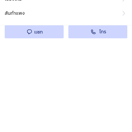
สันกำแพง
โทร
แชท