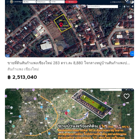
ขายที่ดินสันกําแพงเชียงใหม่ 283 ตรว.ละ 8,880 ใจกลางหมู่บ้านสันกําแพงปาร์ควิวล์
สันกำแพง เชียงใหม่
฿ 2,513,040