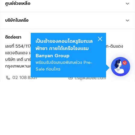
ศูนย์ช่วยเหลือ
บริษัทในเครือ
ติดต่อเรา
เป็นเจ้าของคอนโดหรูริมทะเล
เลขที่ 554/117 อาคารสกายไนน์ เซ็นเตอร์ ชั้น 22 ถนนอโศก-ดินแดง
พัทยา ภายใต้เครือโรงแรม
แขวงดินแดง เขตดินแดง
Banyan Group
บริษัท เคดี มาร์เก็ตเพลส จำกัด (สำนักงานใหญ่)
พร้อมรับข้อเสนอพิเศษช่วง Pre-
กรุงเทพมหานคร 10400
Sale ก่อนใคร
02 108 8531
cs@kaidee.com
ติดตามเรา
เพื่อประสบการณ์ใช้งานที่ดีขึ้น