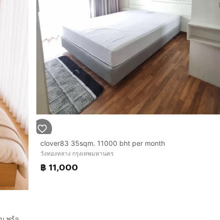
clover83 35sqm. 11000 bht per month
วังทองหลาง กรุงเทพมหานคร
฿ 11,000
ขายคอนโด ซิตี้ วิลล่า - City villa ลาดพร้าว รีโนเวทสวย เฟอร์ครบ พร้อมอยู่ ราคาถูกที่สุด เพียง 1.19 ล้านบาท