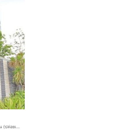
ด่วน ถูกมาก คอนโด A Space ME Bangna ลดเหลือ 1.59 ล้าน (ปล่อยเช่า 8,500 บาท) พร้อมอยู่ ตรงข้าม Mega บางนา