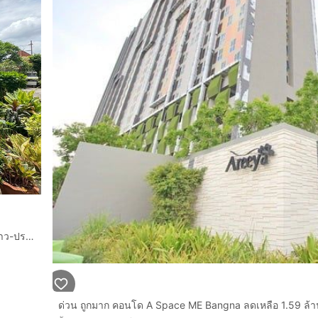
คอนโดมิเนียม 36.75 ตร.ม. สตูดิโอ วัน คอนโด ตึก B แยกลาดพร้าว-ประดิษฐ์มนูธรรม ซอยลาดพร้าว102 ถนนลาดพร้าว เขตวังทองหลาง กรุงเทพมหานคร