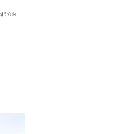
่ วิวโล่ง