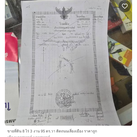
ขายที่ดิน 8 ไร่ 3 งาน 95 ตร.วา ติดถนนเลี่ยงเมือง ราคาถูก