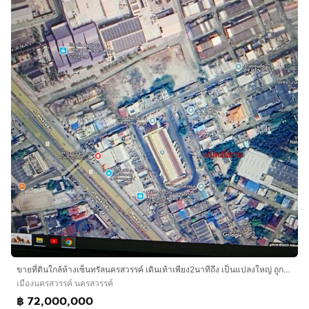
ขายที่ดินใกล้ห้างเซ็นทรัลนครสวรรค์ เดินเท้าเพียง2นาทีถึง เป็นแปลงใหญ่ ถูกและสวยสุด ในบริเวณนี้
เมืองนครสวรรค์ นครสวรรค์
฿ 72,000,000