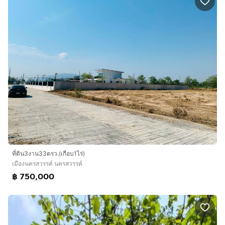
ที่ดิน3งาน33ตรว.(เกือบ1ไร่)
เมืองนครสวรรค์ นครสวรรค์
฿ 750,000