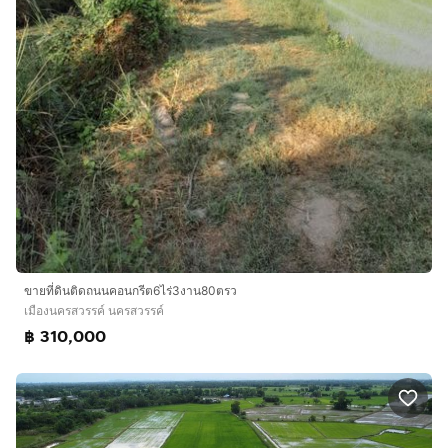
ขายที่ดินติดถนนคอนกรีต6ไร่3งาน80ตรว
เมืองนครสวรรค์ นครสวรรค์
฿ 310,000