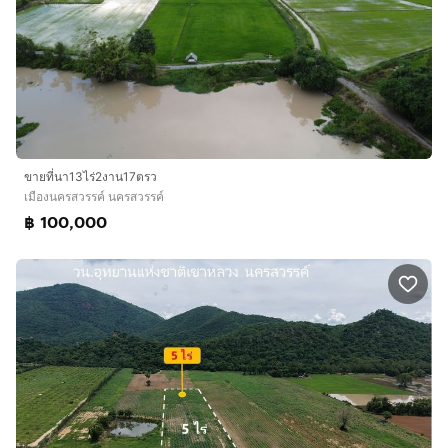
ขายที่นา13ไร่2งาน17ตรว
เมืองนครสวรรค์ นครสวรรค์
฿ 100,000