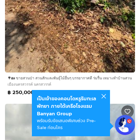
🌳🏡 ขายสวนป่า สวนสักและพันธุ์ไม้อื่นๆ บรรยากาศดี ร่มรื่น เหมาะทำบ้านสวน
เมืองนครสวรรค์ นครสวรรค์
฿ 250,000
เป็นเจ้าของคอนโดหรูริมทะเล
พัทยา ภายใต้เครือโรงแรม
Banyan Group
พร้อมรับข้อเสนอพิเศษช่วง Pre-
Sale ก่อนใคร