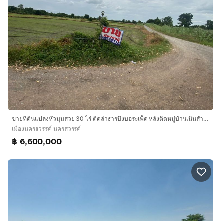
ขายที่ดินแปลงหัวมุมสวย 30 ไร่ ติดลำธารบึงบอระเพ็ด หลังติดหมู่บ้านเนินสำราญ อ.เมืองนครสวรรค์ ราคาถูกยกแปลง
เมืองนครสวรรค์ นครสวรรค์
฿ 6,600,000