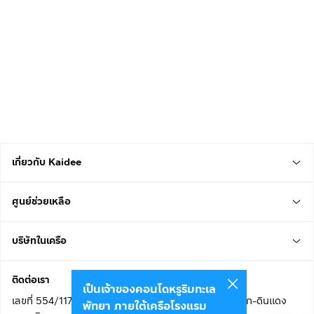
เกี่ยวกับ Kaidee
ศูนย์ช่วยเหลือ
บริษัทในเครือ
ติดต่อเรา
เป็นเจ้าของคอนโดหรูริมทะเล
เลขที่ 554/117 อาคารสกายไนน์ เซ็นเตอร์ ชั้น 22 ถนนอโศก-ดินแดง
พัทยา ภายใต้เครือโรงแรม