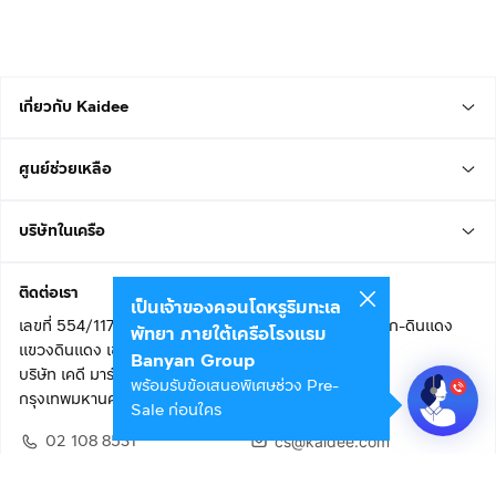
เกี่ยวกับ Kaidee
ศูนย์ช่วยเหลือ
บริษัทในเครือ
ติดต่อเรา
เป็นเจ้าของคอนโดหรูริมทะเล
เลขที่ 554/117 อาคารสกายไนน์ เซ็นเตอร์ ชั้น 22 ถนนอโศก-ดินแดง
พัทยา ภายใต้เครือโรงแรม
แขวงดินแดง เขตดินแดง
Banyan Group
บริษัท เคดี มาร์เก็ตเพลส จำกัด (สำนักงานใหญ่)
พร้อมรับข้อเสนอพิเศษช่วง Pre-
กรุงเทพมหานคร 10400
Sale ก่อนใคร
02 108 8531
cs@kaidee.com