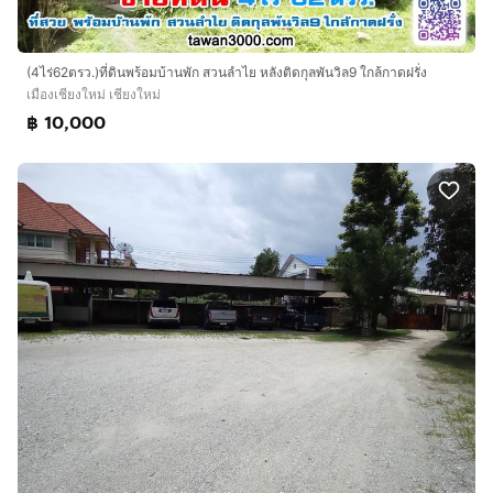
(4ไร่62ตรว.)ที่ดินพร้อมบ้านพัก สวนลำไย หลังติดกุลพันวิล9 ใกล้กาดฝรั่ง
เมืองเชียงใหม่ เชียงใหม่
฿ 10,000