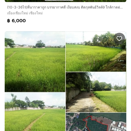
(10-3-36ไร่)ที่นาราคาถูก บรรยากาศดี เงียบสงบ ติดกุลพันธ์วิลล์9 ใกล้กาดฝรั่ง ตรว.ละ 6,000
เมืองเชียงใหม่ เชียงใหม่
฿ 6,000