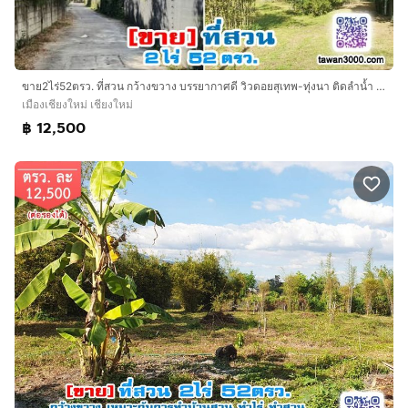
ขาย2ไร่52ตรว. ที่สวน กว้างขวาง บรรยากาศดี วิวดอยสุเทพ-ทุ่งนา ติดลำน้ำ พร้อมโอนจ้าๆๆ
เมืองเชียงใหม่ เชียงใหม่
฿ 12,500