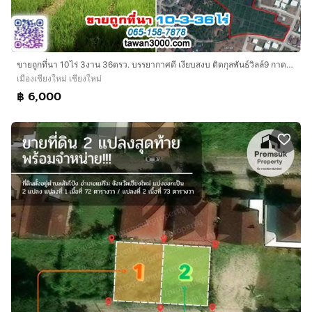
ขายถูกที่นา 10ไร่ 3งาน 36ตรว. บรรยากาศดี เงียบสงบ ติดกุลพันธ์วิลล์9 กาดฝรั่ง (ตรว.ละ 6,000)
เมืองเชียงใหม่ เชียงใหม่
฿ 6,000