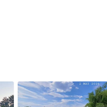
พียง 3 กม.(ขับรถ 5 นาที)
ง ฟาร์มสเตย์