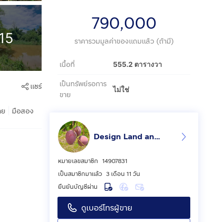
790,000
15
ราคารวมมูลค่าของแถมแล้ว (ถ้ามี)
เนื้อที่
555.2 ตารางวา
เป็นทรัพย์รอการ
แชร์
ไม่ใช่
ขาย
|
าย
มือสอง
Design Land and Life
หมายเลขสมาชิก
14907831
เป็นสมาชิกมาแล้ว
3 เดือน 11 วัน
ยืนยันบัญชีผ่าน
ดูเบอร์โทรผู้ขาย