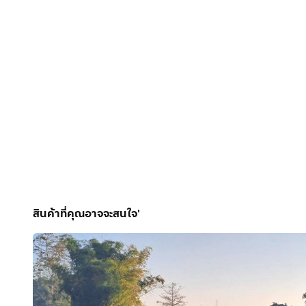
-น้ำเพื่อการเกษตร น้ำประปาพร้อม ไฟฟ้ารอขยายเขต
-ใกล้สามแยกทางขึ้นดอยอินทนนท์ แมคโคร โลตัสจอมทองเ
-เหมาะทำพูลวิลล่า คาเฟ่ร้านอาหารริมแม่น้ำ ลานแคมป์ปิ้
“ขายยกทั้งแปลง 790,000 บาทฟรีโอน”
ต่อรองราคาได้เจ้าของขายเอง
โทร.
กดเพื่อดูเบอร์โทร xxxxxx969
สินค้าที่คุณอาจจะสนใจ'