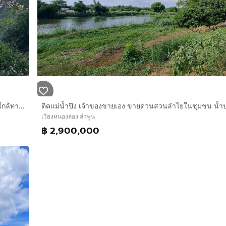
ติดแม่น้ำลี้ติดถนนคอนกรีต เจ้าของขายเองสวนลำไยสวนมะม่วง ใกล้ทางขึ้นดอยอินทนนท์
เวียงหนองล่อง ลำพูน
฿ 2,900,000