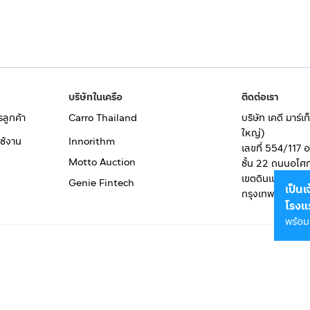
บริษัทในเครือ
ติดต่อเรา
รลูกค้า
Carro Thailand
บริษัท เคดี มาร์
ใหญ่)
ช้งาน
Innorithm
เลขที่ 554/117 
Motto Auction
ชั้น 22 ถนนอโศ
เขตดินแดง
Genie Fintech
เป็น
กรุงเทพมหานคร
โรงแ
พร้อม