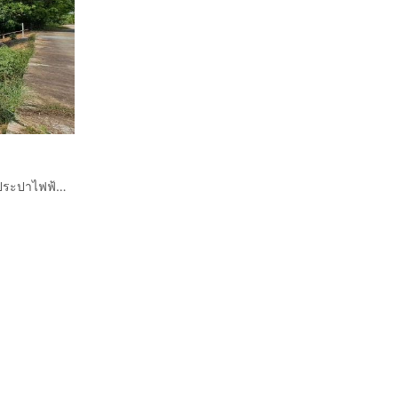
ติดแม่น้ำปิง เจ้าของขายเอง ขายด่วนสวนลำไยในชุมชน น้ำประปาไฟฟ้าพร้อม