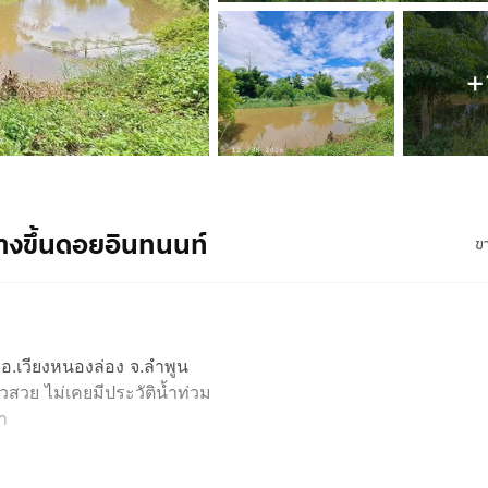
+
้ทางขึ้นดอยอินทนนท์
ข
อ.เวียงหนองล่อง จ.ลำพูน
วสวย ไม่เคยมีประวัติน้ำท่วม
้า