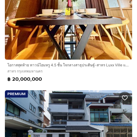
โอกาสสุดท้าย ทาวน์โฮมหรู 4.5 ชั้น ใจกลางสาธุประดิษฐ์-สาทร Luxx Ville แปลง A2 - บ้านตัวอย่าง ตกแต่งครบ พร้อมเข้าอยู่ ทำเลสุด rare
สาทร กรุงเทพมหานคร
฿ 20,000,000
PREMIUM