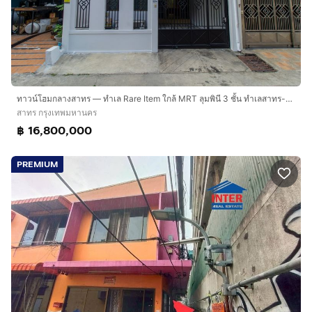
ทาวน์โฮมกลางสาทร — ทำเล Rare Item ใกล้ MRT ลุมพินี 3 ชั้น ทำเลสาทร-พระรามสี่-ศรีบำเพ็ญ-เย็นอากาศ
สาทร กรุงเทพมหานคร
฿ 16,800,000
PREMIUM