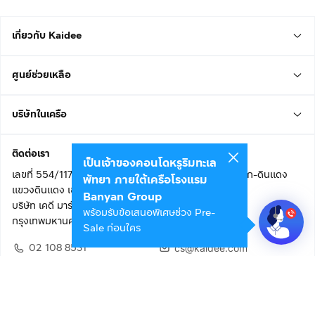
เกี่ยวกับ Kaidee
ศูนย์ช่วยเหลือ
บริษัทในเครือ
ติดต่อเรา
เป็นเจ้าของคอนโดหรูริมทะเล
เลขที่ 554/117 อาคารสกายไนน์ เซ็นเตอร์ ชั้น 22 ถนนอโศก-ดินแดง
พัทยา ภายใต้เครือโรงแรม
แขวงดินแดง เขตดินแดง
Banyan Group
บริษัท เคดี มาร์เก็ตเพลส จำกัด (สำนักงานใหญ่)
พร้อมรับข้อเสนอพิเศษช่วง Pre-
กรุงเทพมหานคร 10400
Sale ก่อนใคร
02 108 8531
cs@kaidee.com
ติดตามเรา