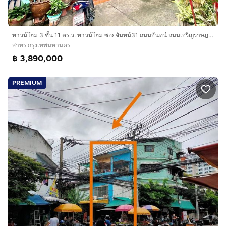
ทาวน์โฮม 3 ชั้น 11 ตร.ว. ทาวน์โฮม ซอยจันทน์31 ถนนจันทน์ ถนนเจริญราษฎร์ เขตสาทร กรุงเทพมหานคร
สาทร กรุงเทพมหานคร
฿ 3,890,000
PREMIUM