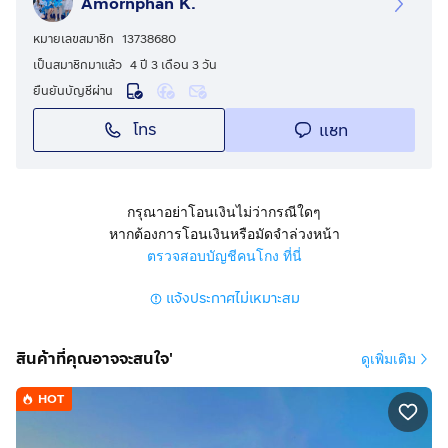
Amornphan K.
✨ จุดเด่นโครงการ:
หมายเลขสมาชิก
13738680
เป็นสมาชิกมาแล้ว
4 ปี 3 เดือน 3 วัน
🏖 คอนโดตากอากาศ สไตล์รีสอร์ทหรู
ยืนยันบัญชีผ่าน
🌿 พื้นที่ส่วนกลางขนาดใหญ่ สระว่ายน้ำ สวนสีเขียว ร่มรื่น
โทร
แชท
ใกล้ทะเล
🏬 ใกล้ เซ็นทรัลพัทยา, ตลาดมิโมซ่า, รพ.กรุงเทพพัทยา,
รพ.สมเด็จพระนางเจ้าสิริกิติ์
กรุณาอย่าโอนเงินไม่ว่ากรณีใดๆ
🏊‍♂️ สิ่งอำนวยความสะดวก:
หากต้องการโอนเงินหรือมัดจำล่วงหน้า
ตรวจสอบบัญชีคนโกง ที่นี่
✅ สระว่ายน้ำ 2 จุด
แจ้งประกาศไม่เหมาะสม
✅ ระบบรักษาความปลอดภัย 24 ชม. + CCTV
✅ ที่จอดรถ
✅ สนามเทนนิส
สินค้าที่คุณอาจจะสนใจ'
ดูเพิ่มเติม
🔥 ค่าเช่าเริ่มต้นเพียง 30,000 บาท/เดือน สัญญาเช่า 1 ปี
HOT
หรือ 35,000 บาท / เดือน สัญญาเช่า 6 เดือน