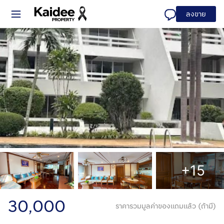
ลงขาย
+15
30,000
ราคารวมมูลค่าของแถมแล้ว (ถ้ามี)