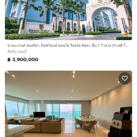
ขายแกรนด์ ฟลอริดา บีชฟร้อนท์ คอนโด รีสอร์ท พัทยา ชั้น 7 วิวสวย ทำเลดี ใกล้ทะเล
สัตหีบ ชลบุรี
฿ 3,900,000