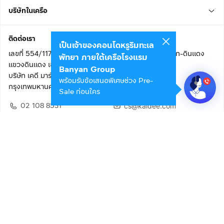
บริษัทในเครือ
ติดต่อเรา
เป็นเจ้าของคอนโดหรูริมทะเล
เลขที่ 554/117 อาคารสกายไนน์ เซ็นเตอร์ ชั้น 22 ถนนอโศก-ดินแดง
พัทยา ภายใต้เครือโรงแรม
แขวงดินแดง เขตดินแดง
Banyan Group
บริษัท เคดี มาร์เก็ตเพลส จำกัด (สำนักงานใหญ่)
พร้อมรับข้อเสนอพิเศษช่วง Pre-
กรุงเทพมหานคร 10400
Sale ก่อนใคร
02 108 8531
cs@kaidee.com
ติดตามเรา
เพื่อประสบการณ์ใช้งานที่ดีขึ้น