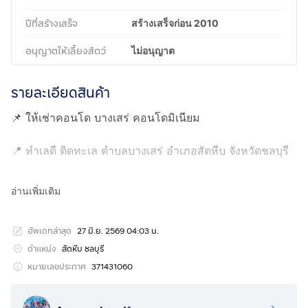
ปีที่สร้างเสร็จ
สร้างเสร็จก่อน 2010
อนุญาตให้เลี้ยงสัตว์
ไม่อนุญาต
รายละเอียดสินค้า
📌 ให้เช่าคอนโด บางเสร่ คอนโดมิเนียม
📍 ทำเลดี ติดทะเล ตำบลบางเสร่ อำเภอสัตหีบ จังหวัดชลบุรี
🏡 รายละเอียดห้อง:
อ่านเพิ่มเติม
✅ ชั้น 2 | พื้นที่ใช้สอย 143 ตร.ม. | วิวสระน้ำ + ทะเล
✅ 3 ห้องนอน แอร์ทุกห้อง
อัพเดทล่าสุด
27 มิ.ย. 2569 04:03 น.
✅ 3 ห้องน้ำ พร้อมเครื่องทำน้ำอุ่น + ตู้กั้นกระจกแยกเปียก-
แห้ง
ตำแหน่ง
สัตหีบ ชลบุรี
✅ 1 ห้องครัว พร้อมเครื่องใช้ไฟฟ้า + ตู้เย็น
หมายเลขประกาศ
371431060
✅ 1 ห้องรับแขก โซฟา + ทีวี + แอร์ + พัดลมเพดาน + โต๊ะ
ทานอาหาร + เคาน์เตอร์บาร์