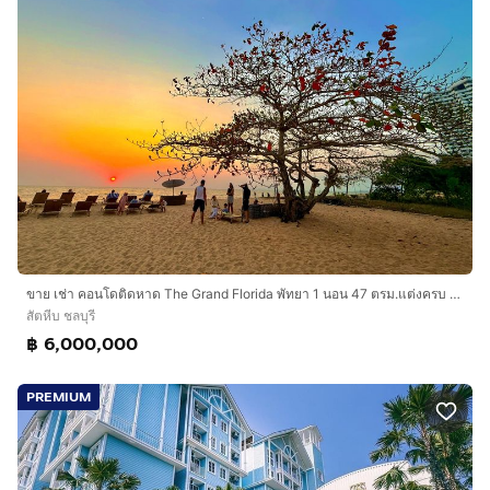
📌 จ่ายล่วงหน้า 3 เดือน (รวมประกันห้อง 2 เดือน)
📌 นัดชมห้อง กรุณาติดต่อก่อนล่วงหน้า 1 วัน
📞 สนใจติดต่อ: คุณอมรพรรณ
กดเพื่อดูเบอร์โทร
xxxxxx484
#คอนโดให้เช่า#คอนโดติดทะเล #คอนโดตากอากาศ
#คอนโดบางเสร่ #คอนโดสัตหีบ
#คอนโดวิวทะเล#คอนโดสไตล์รีสอร์ท
#ที่ดินสวยbyหนูอมรพรรณ
ขาย เช่า คอนโดติดหาด The Grand Florida พัทยา 1 นอน 47 ตรม.แต่งครบ พร้อมอยู่ ลงทุนปล่อยเช่า
สัตหีบ ชลบุรี
฿ 6,000,000
PREMIUM