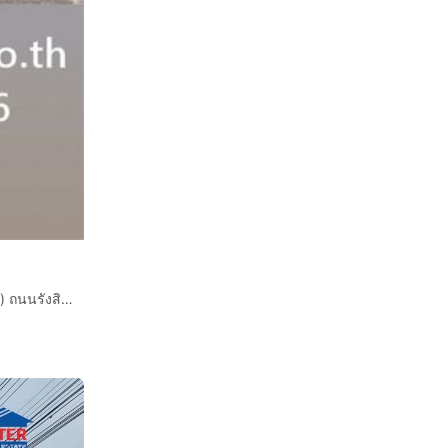
บ้านเดี่ยว 2 ชั้น 80 ตร.ว. หมู่บ้านเคียงคลอง2 (คลอง9-ธัญบุรี) ถนนรังสิต-นครนายก ถนนกาญจนาภิเษก ธัญบุรี ปทุมธานี