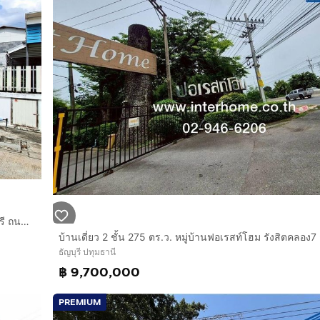
บ้านเดี่ยว 1 ชั้น 58.7 ตร.ว. หมู่บ้านธรรมชาติ รังสิต-คลอง7 ธัญบุรี ถนนรังสิต-นครนายก ถนนเลียบคลอง7 ธัญบุรี ปทุมธานี
ธัญบุรี ปทุมธานี
฿ 9,700,000
PREMIUM