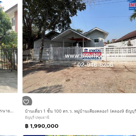
บ้านเดี่ยว 2 ชั้น 51.3 ตร.ว. หมู่บ้านพฤกษาวิลเลจ2 ถนนรังสิต–นครนายก ถนนธัญบุรี ธัญบุรี ปทุมธานี
ธัญบุรี ปทุมธานี
฿ 1,990,000