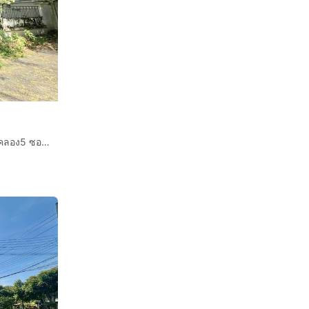
บ้านเดี่ยว 2 ชั้น 54 ตร.ว. หมู่บ้านสินธานี แกรนด์วิลล์ รังสิต คลอง5 ซอยสินธานี ซอย35 ถนนกาญจนาภิเษก ถนนเลียบด่วนลำลูกกา ธัญบุรี ปทุมธานี