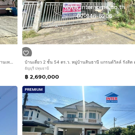
บ้านเดี่ยว 2 ชั้น 60 ตร.ว. หมู่บ้านซื่อตรงรังสิต คลอง3 ใกล้สำนักงานเทศบาลเมืองบึงยี่โถ ถนนรังสิต-นครนายก ธัญบุรี ปทุมธานี
ธัญบุรี ปทุมธานี
฿ 2,690,000
PREMIUM