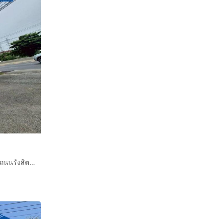
บ้านเดี่ยว 2 ชั้น 275 ตร.ว. หมู่บ้านฟอเรสท์โฮม รังสิตคลอง7 ถนนรังสิต-นครนายก ถนนธัญบุรี ธัญบุรี ปทุมธานี