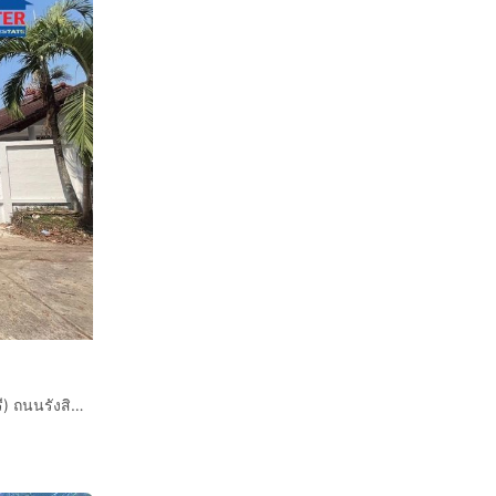
บ้านเดี่ยว 1 ชั้น 100 ตร.ว. หมู่บ้านเคียงคลอง1 (คลอง9 ธัญบุรี) ถนนรังสิต-นครนายก ธัญบุรี ปทุมธานี