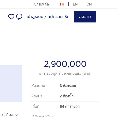
ช่วยเหลือ
TH
EN
CN
เข้าสู่ระบบ
/
สมัครสมาชิก
ลงขาย
2,900,000
ราคารวมมูลค่าของแถมแล้ว (ถ้ามี)
ห้องนอน
3 ห้องนอน
ห้องน้ำ
2 ห้องน้ำ
เนื้อที่
54 ตารางวา
|
าย
มือสอง
ผู้พัฒนา/เจ้าของ