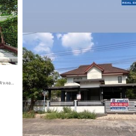
บ้านเเฝด 2 ชั้น 41.5 ตร.ว. หมู่บ้านเดอะแพลนท์รังสิต อเวนิว ใกล้ฟิวเจอร์พาร์ครังสิต ซอยรังสิต-นครนายก65 ถนนรังสิต-นครนายก ธัญบุรี ปทุมธานี