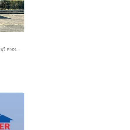
บ้านเดี่ยว 2 ชั้น 81.6 ตร.ว. หมู่บ้านธัญญาภิรมย์ วงแหวน-ธัญบุรี คลอง5 ถนนรังสิต-นครนายก ธัญบุรี ปทุมธานี