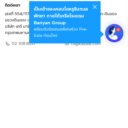
ติดต่อเรา
เป็นเจ้าของคอนโดหรูริมทะเล
เลขที่ 554/117 อาคารสกายไนน์ เซ็นเตอร์ ชั้น 22 ถนนอโศก-ดินแดง
พัทยา ภายใต้เครือโรงแรม
แขวงดินแดง เขตดินแดง
Banyan Group
บริษัท เคดี มาร์เก็ตเพลส จำกัด (สำนักงานใหญ่)
พร้อมรับข้อเสนอพิเศษช่วง Pre-
กรุงเทพมหานคร 10400
Sale ก่อนใคร
02 108 8531
cs@kaidee.com
ติดตามเรา
เพื่อประสบการณ์ใช้งานที่ดีขึ้น
© 2568 บริษัท เคดี มาร์เก็ตเพลส จำกัด