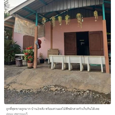
ถูกที่สุดขายถูกมาก บ้าน3หลัง พร้อมสวนผลไม้พืชผักสวครัวเก็บกินได้เลย
อู่ทอง สุพรรณบุรี