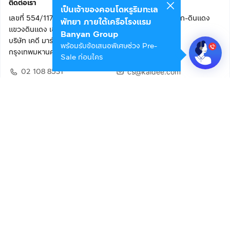
ติดต่อเรา
เป็นเจ้าของคอนโดหรูริมทะเล
เลขที่ 554/117 อาคารสกายไนน์ เซ็นเตอร์ ชั้น 22 ถนนอโศก-ดินแดง
พัทยา ภายใต้เครือโรงแรม
แขวงดินแดง เขตดินแดง
Banyan Group
บริษัท เคดี มาร์เก็ตเพลส จำกัด (สำนักงานใหญ่)
พร้อมรับข้อเสนอพิเศษช่วง Pre-
กรุงเทพมหานคร 10400
Sale ก่อนใคร
02 108 8531
cs@kaidee.com
ติดตามเรา
เพื่อประสบการณ์ใช้งานที่ดีขึ้น
© 2568 บริษัท เคดี มาร์เก็ตเพลส จำกัด