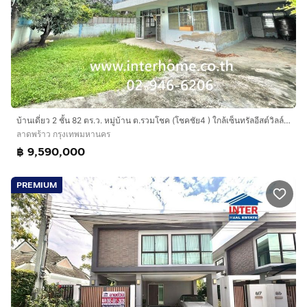
บ้านเดี่ยว 2 ชั้น 82 ตร.ว. หมู่บ้าน ต.รวมโชค (โชคชัย4 ) ใกล้เซ็นทรัลอีสต์วิลล์ ซอยโชคชัย4 ซอย56 แยก11 ซอยรวมโชค ถนนลาดพร้าว เขตลาดพร้าว
ลาดพร้าว กรุงเทพมหานคร
฿ 9,590,000
PREMIUM