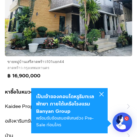
ขายหมู่บ้านเสรีลาดพร้าว101แยก44
ลาดพร้าว กรุงเทพมหานคร
฿ 16,900,000
หาซื้อในหมวดหมู่นี้
เป็นเจ้าของคอนโดหรูริมทะเล
พัทยา ภายใต้เครือโรงแรม
Kaidee Property
Banyan Group
พร้อมรับข้อเสนอพิเศษช่วง Pre-
อสังหาริมทรัพย์
Sale ก่อนใคร
บ้าน