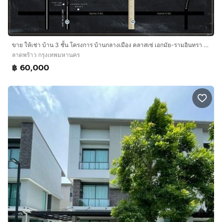
ขาย ให้เช่า บ้าน 3 ชั้น โครงการ บ้านกลางเมือง คลาสเซ่ เอกมัย-รามอินทรา Baan Klang Muang Classe Ekkamai-Ramintra ถนนสุคนธสวัสดิ์ 19 ซอยนกสกุล
ลาดพร้าว กรุงเทพมหานคร
฿ 60,000