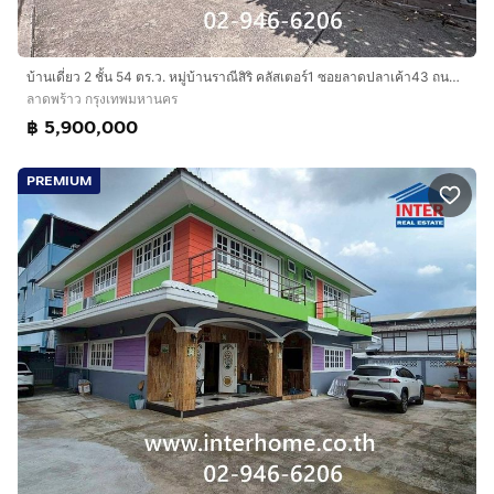
บ้านเดี่ยว 2 ชั้น 54 ตร.ว. หมู่บ้านราณีสิริ คลัสเตอร์1 ซอยลาดปลาเค้า43 ถนนเกษตร-นวมินทร์ ถนนรามอินทรา เขตลาดพร้าว กรุงเทพมหานคร
ลาดพร้าว กรุงเทพมหานคร
฿ 5,900,000
PREMIUM