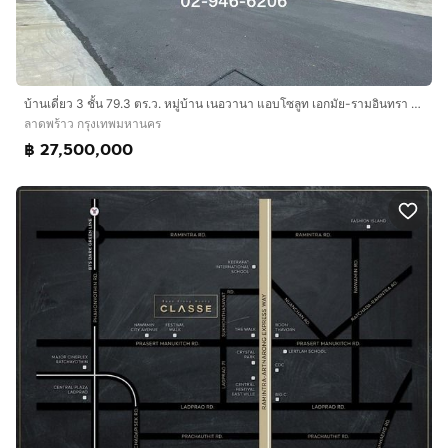
บ้านเดี่ยว 3 ชั้น 79.3 ตร.ว. หมู่บ้าน เนอวานา แอบโซลูท เอกมัย-รามอินทรา ซอยสุคนสวัสดิ์ 19 ใกล้โรงเรียนอนุบาลโชคชัย ถนนเอกมัย - รามอินทรา
ลาดพร้าว กรุงเทพมหานคร
฿ 27,500,000