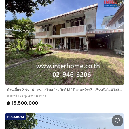
บ้านเดี่ยว 2 ชั้น 101 ตร.ว. บ้านเดี่ยว ใกล้ MRT ลาดพร้าว71 เซ็นทรัลอีสต์วิลล์ ซอยสังคมสงเคราะห์16 ถนนลาดพร้าว ถนนประดิษฐมนูธรรม เขตบางกะปิ
ลาดพร้าว กรุงเทพมหานคร
฿ 15,500,000
PREMIUM