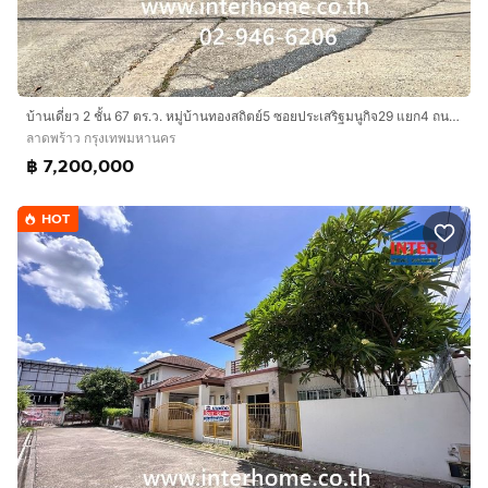
บ้านเดี่ยว 2 ชั้น 67 ตร.ว. หมู่บ้านทองสถิตย์5 ซอยประเสริฐมนูกิจ29 แยก4 ถนนประเสริฐมนูกิจ ถนนรามอินทรา เขตลาดพร้าว กรุงเทพมหานคร
ลาดพร้าว กรุงเทพมหานคร
฿ 7,200,000
HOT