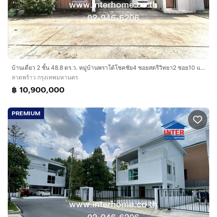
บ้านเดี่ยว 2 ชั้น 48.8 ตร.ว. หมู่บ้านพราโด้โชคชัย4 ซอยสตรีวิทยา2 ซอย10 แยก2-3 ถนนโชคชัย4 ถนนเกษตร-นวมินทร์ เขตลาดพร้าว กรุงเทพมหานคร
ลาดพร้าว กรุงเทพมหานคร
฿ 10,900,000
PREMIUM