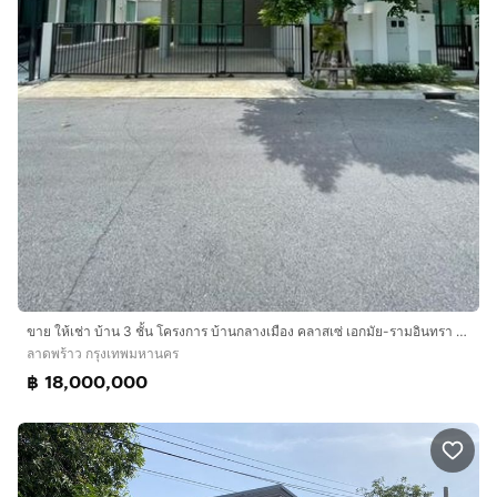
ขาย ให้เช่า บ้าน 3 ชั้น โครงการ บ้านกลางเมือง คลาสเซ่ เอกมัย-รามอินทรา Baan Klang Muang Classe Ekkamai-Ramintra ถนนสุคนธสวัสดิ์ 19 ซอยนกสกุล
ลาดพร้าว กรุงเทพมหานคร
฿ 18,000,000