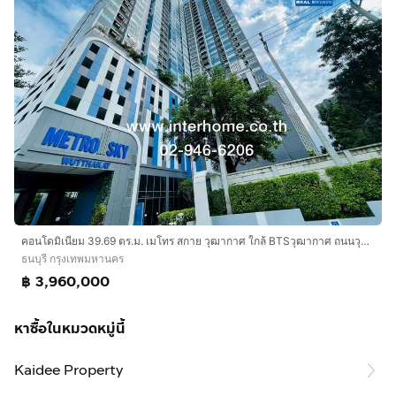
คอนโดมิเนียม 39.69 ตร.ม. เมโทร สกาย วุฒากาศ ใกล้ BTSวุฒากาศ ถนนวุฒากาศ ถนนเทอดไท เขตธนบุรี กรุงเทพมหานคร
ธนบุรี กรุงเทพมหานคร
฿ 3,960,000
หาซื้อในหมวดหมู่นี้
Kaidee Property