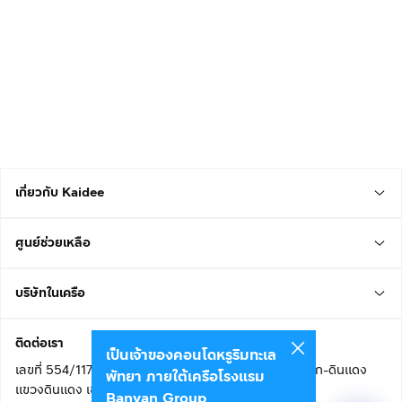
เกี่ยวกับ Kaidee
ศูนย์ช่วยเหลือ
บริษัทในเครือ
ติดต่อเรา
เป็นเจ้าของคอนโดหรูริมทะเล
เลขที่ 554/117 อาคารสกายไนน์ เซ็นเตอร์ ชั้น 22 ถนนอโศก-ดินแดง
พัทยา ภายใต้เครือโรงแรม
แขวงดินแดง เขตดินแดง
Banyan Group