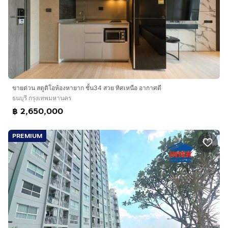
ขายด่วน สตูดิโอห้องหายาก ชั้น34 สวย ทิศเหนือ อากาศดี
ธนบุรี กรุงเทพมหานคร
฿ 2,650,000
PREMIUM