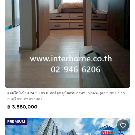
คอนโดมิเนียม 24.53 ตร.ม. อัลติจูด ยูนิคอร์น สาทร - ท่าพระ (Altitude Unicorn Sathorn - Thapra) ใกล้ เดอะมอลล์ท่าพระ ซอยรัชดาท่าพระ13
ธนบุรี กรุงเทพมหานคร
฿ 3,580,000
PREMIUM