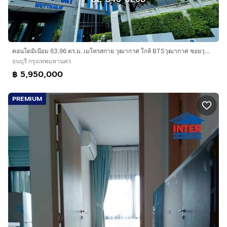
คอนโดมิเนียม 63.96 ตร.ม. เมโทรสกาย วุฒากาศ ใกล้ BTSวุฒากาศ ซอยวุฒากาศ7 ถนนวุฒากาศ ถนนเทอดไท เขตธนบุรี กรุงเทพมหานคร
ธนบุรี กรุงเทพมหานคร
฿ 5,950,000
PREMIUM