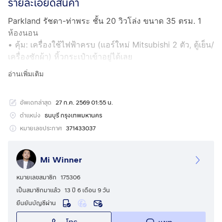
รายละเอียดสินค้า
Parkland รัชดา-ท่าพระ ชั้น 20 วิวโล่ง ขนาด 35 ตรม. 1
ห้องนอน
• คุ้ม: เครื่องใช้ไฟฟ้าครบ (แอร์ใหม่ Mitsubishi 2 ตัว, ตู้เย็น/
เครื่องซักผ้า) หิ้วกระเป๋าเข้าอยู่ได้เลย
• ทำเลเด่น: ใกล้เดอะมอลล์ท่าพระ 500 ม., BTS ตลาดพลู
อ่านเพิ่มเติม
700 ม.
• ราคา: 1,790,000 บาท
อัพเดทล่าสุด
27 ก.ค. 2569 01:55 น.
• สนใจนัดชม: ไมตรี
กดเพื่อดูเบอร์โทร xxxxxx982
(เบอร์/
ไลน์)
ตำแหน่ง
ธนบุรี กรุงเทพมหานคร
หมายเลขประกาศ
371433037
Mi Winner
หมายเลขสมาชิก
175306
เป็นสมาชิกมาแล้ว
13 ปี 6 เดือน 9 วัน
ยืนยันบัญชีผ่าน