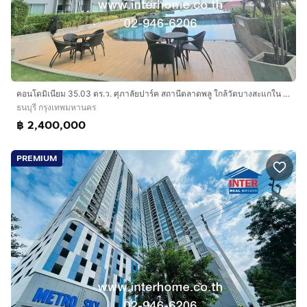
คอนโดมิเนียม 35.03 ตร.ว. ศุภาลัยปาร์ค สถานีตลาดพลู ใกล้วัดบางสะแกใน ซอยรัชดาภิเษก13 ถนนราชพฤกษ์ ถนนรัชดาภิเษก เขตธนบุรี กรุงเทพมหานคร
ธนบุรี กรุงเทพมหานคร
฿ 2,400,000
PREMIUM