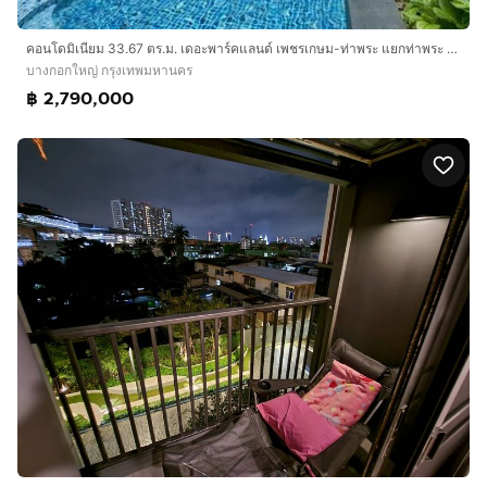
คอนโดมิเนียม 33.67 ตร.ม. เดอะพาร์คแลนด์ เพชรเกษม-ท่าพระ แยกท่าพระ ถนนเพชรเกษม เขตบางกอกใหญ่ กรุงเทพมหานคร
บางกอกใหญ่ กรุงเทพมหานคร
฿ 2,790,000