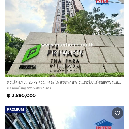
คอนโดมิเนียม 25.79 ตร.ม. เดอะ ไพรเวชี่ ท่าพระ อินเตอร์เชนจ์ ซอยจรัญสนิทวงศ์1 ถนนเพชรเกษม ถนนจัญสนิทวงศ์ เขตบางกอกใหญ่ กรุงเทพมหานคร
บางกอกใหญ่ กรุงเทพมหานคร
฿ 2,890,000
PREMIUM