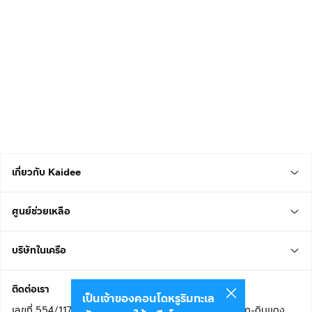
เกี่ยวกับ Kaidee
ศูนย์ช่วยเหลือ
บริษัทในเครือ
ติดต่อเรา
เป็นเจ้าของคอนโดหรูริมทะเล
เลขที่ 554/117 อาคารสกายไนน์ เซ็นเตอร์ ชั้น 22 ถนนอโศก-ดินแดง