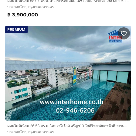
คอนโดมิเนียม 58.97 ตร.ม. เดอะพาร์คแลนด์ เพชรเกษม-ท่าพระ ใกล้ MRTท่าพระ ถนนเพชรเกษม ถนนท่าพระ เขตบางกอกใหญ่ กรุงเทพมหานคร
บางกอกใหญ่ กรุงเทพมหานคร
฿ 3,900,000
PREMIUM
คอนโดมิเนียม 26.53 ตร.ม. ไลบรารี่เฮ้าส์ จรัญฯ13 ใกล้วิทยาลัยอาชีวศึกษาธนบุรี ซอยจรัญสนิทวงศ์13 ซอยพาณิชยการธนบุรี21 ถนนพาณิชยการธนบุรี
บางกอกใหญ่ กรุงเทพมหานคร