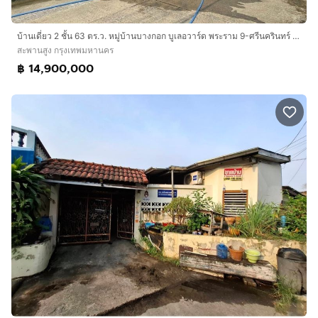
บ้านเดี่ยว 2 ชั้น 63 ตร.ว. หมู่บ้านบางกอก บูเลอวาร์ด พระราม 9-ศรีนครินทร์ ซอยกรุงเทพกรีฑา ถนนสรีนครินทร์ ถนนรามคำแหง เขตสะพานสูง กรุงเทพ
สะพานสูง กรุงเทพมหานคร
฿ 14,900,000