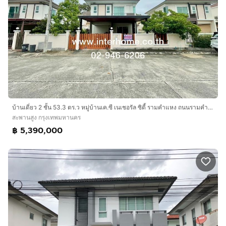
บ้านเดี่ยว 2 ชั้น 53.3 ตร.ว หมู่บ้านเค.ซี เนเชอรัล ซิตี้ รามคำแหง ถนนรามคำแหง ถนนเลียบวงแหวนกาญจนาภิเษก เขตสะพานสูง กรุงเทพมหานคร
สะพานสูง กรุงเทพมหานคร
฿ 5,390,000