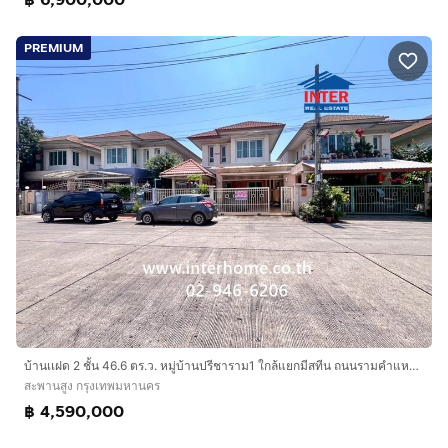
PREMIUM
บ้านเเฝด 2 ชั้น 46.6 ตร.ว. หมู่บ้านปรีชาราม1 ใกล้แยกมีสทีน ถนนรามคำแหง ถนนราษฎร์พัฒนา เขตสะพานสูง กรุงเทพมหานคร
สะพานสูง กรุงเทพมหานคร
฿ 4,590,000