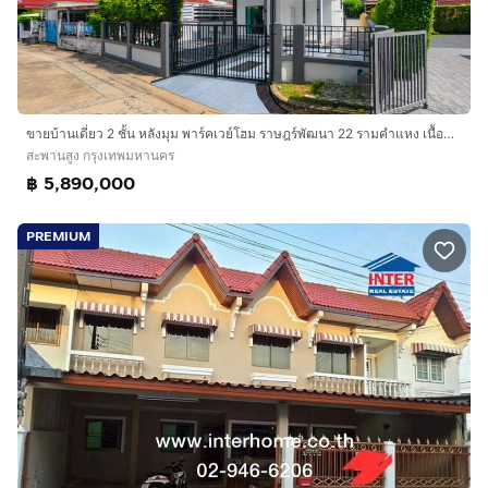
ขายบ้านเดี่ยว 2 ชั้น หลังมุม พาร์คเวย์โฮม ราษฎร์พัฒนา 22 รามคำแหง เนื้อที่ 59.3 ตร.ว. 4 นอน 3 น้ำ
สะพานสูง กรุงเทพมหานคร
฿ 5,890,000
PREMIUM