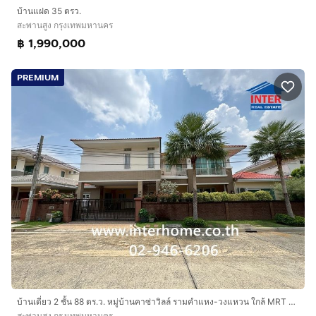
บ้านแฝด 35 ตรว.
สะพานสูง กรุงเทพมหานคร
฿ 1,990,000
PREMIUM
บ้านเดี่ยว 2 ชั้น 88 ตร.ว. หมู่บ้านคาซ่าวิลล์ รามคำแหง-วงแหวน ใกล้ MRT ราษฏร์พัฒนา ใกล้กรมที่ดินบึงกุ่ม ซอยมีสทีน ถนนรามคำแหง ถนนราษฎร์พัฒนา
สะพานสูง กรุงเทพมหานคร