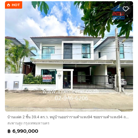
HOT
บ้านเเฝด 2 ชั้น 39.4 ตร.ว. หมู่บ้านออร่ารามคำแหง94 ซอยรามคำแหง94 ถนนรามคำแหง ถนนกาญจนาภิเษก เขตสะพานสูง กรุงเทพมหานคร
สะพานสูง กรุงเทพมหานคร
฿ 6,990,000