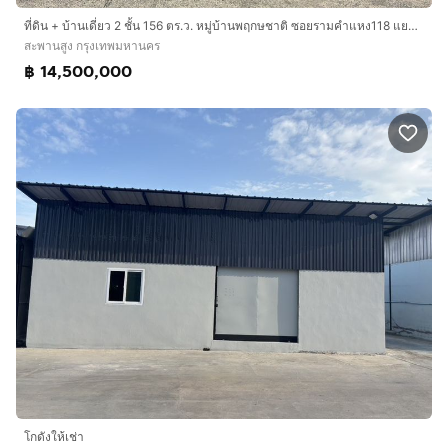
ที่ดิน + บ้านเดี่ยว 2 ชั้น 156 ตร.ว. หมู่บ้านพฤกษชาติ ซอยรามคำแหง118 แยก13 ถนนรามคำแหง ถนนกาญจนาภิเษก เขตสะพานสูง กรุงเทพมหานคร
สะพานสูง กรุงเทพมหานคร
฿ 14,500,000
โกดังให้เช่า