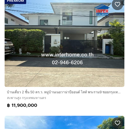
PREMIUM
บ้านเดี่ยว 2 ชั้น 50 ตร.ว. หมู่บ้านเนอวาน่าบียอนด์ ไลท์ พระราม9 ซอยกรุงเทพกรีฑา32 ถนนพระราม9 ถนนศรีนครินทร์-บางกะปิ เขตสะพานสูง กรุงเทพมหานค
สะพานสูง กรุงเทพมหานคร
฿ 11,900,000