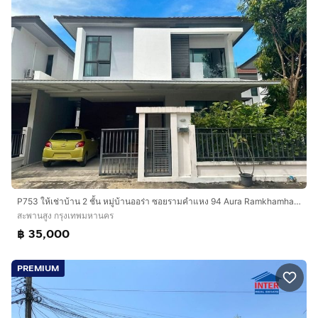
P753 ให้เช่าบ้าน 2 ชั้น หมู่บ้านออร่า ซอยรามคำแหง 94 Aura Ramkhamhaeng 94 ตกแต่งสวยพร้อมเข้าอยู่ เหมาะพักอาศัย ใกล้เดอะพาสิโอ รามคำแหง ม.นิด
สะพานสูง กรุงเทพมหานคร
฿ 35,000
PREMIUM