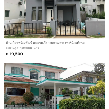
บ้านเดี่ยว พร้อมพัฒน์ พระรามเก้า วงแหวน สวย เฟอร์นิเจอร์ครบ
สะพานสูง กรุงเทพมหานคร
฿ 19,500