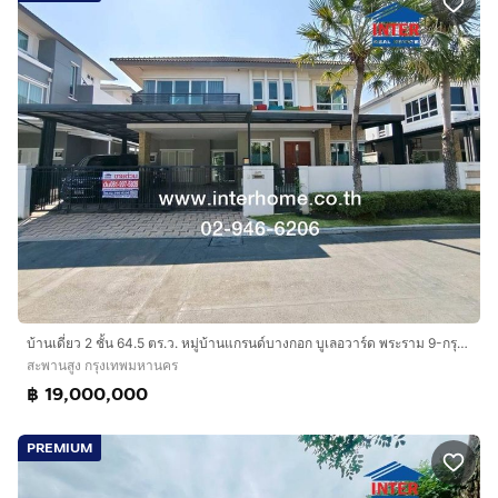
บ้านเดี่ยว 2 ชั้น 64.5 ตร.ว. หมู่บ้านแกรนด์บางกอก บูเลอวาร์ด พระราม 9-กรุงเทพกรีฑา ซอยกรุงเทพกรีฑา19 ถนนศรีนครินทร์ ถนนกรุงเทพกรีฑา
สะพานสูง กรุงเทพมหานคร
฿ 19,000,000
PREMIUM