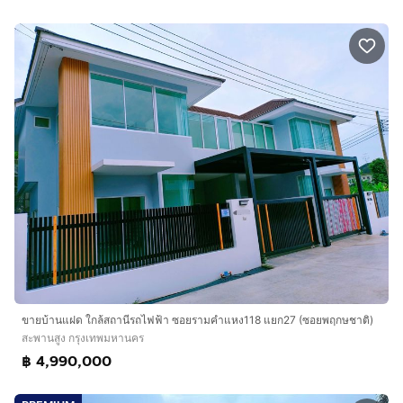
ขายบ้านแฝด ใกล้สถานีรถไฟฟ้า ซอยรามคำแหง118 แยก27 (ซอยพฤกษชาติ)
สะพานสูง กรุงเทพมหานคร
฿ 4,990,000