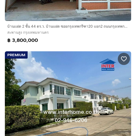
บ้านเเฝด 2 ชั้น 44 ตร.ว. บ้านแฝด ซอยกรุงเทพกรีฑา20 แยก2 ถนนกรุงเทพกรีฑา ถนนศรีนครินทร์ เขตสะพานสูง กรุงเทพมหานคร
สะพานสูง กรุงเทพมหานคร
฿ 3,800,000
PREMIUM