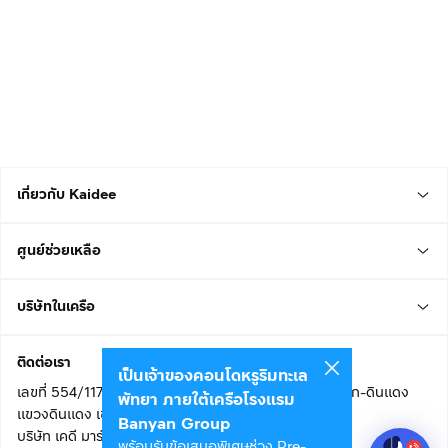
เกี่ยวกับ Kaidee
ศูนย์ช่วยเหลือ
บริษัทในเครือ
ติดต่อเรา
เป็นเจ้าของคอนโดหรูริมทะเล
เลขที่ 554/117 อาคารสกายไนน์ เซ็นเตอร์ ชั้น 22 ถนนอโศก-ดินแดง
พัทยา ภายใต้เครือโรงแรม
แขวงดินแดง เขตดินแดง
Banyan Group
บริษัท เคดี มาร์เก็ตเพลส จำกัด (สำนักงานใหญ่)
พร้อมรับข้อเสนอพิเศษช่วง Pre-