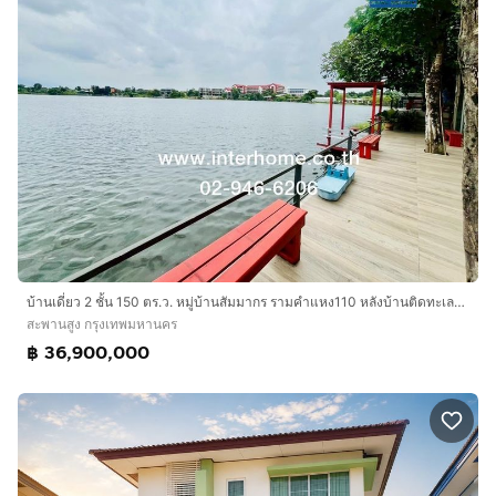
บ้านเดี่ยว 2 ชั้น 150 ตร.ว. หมู่บ้านสัมมากร รามคำแหง110 หลังบ้านติดทะเลสาป ถนนรามคำแหง เขตสะพานสูง กรุงเทพมหานคร
สะพานสูง กรุงเทพมหานคร
฿ 36,900,000