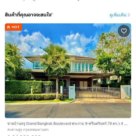
สินค้าที่คุณอาจจะสนใจ'
ดูเพิ่มเติม
HOT
ขายบ้านหรู Grand Bangkok Boulevard พระราม 9–ศรีนครินทร์ 79 ตร.ว 4 นอน 5 น้ำ ห้องมุม 24.9 ลบ.
สะพานสูง กรุงเทพมหานคร