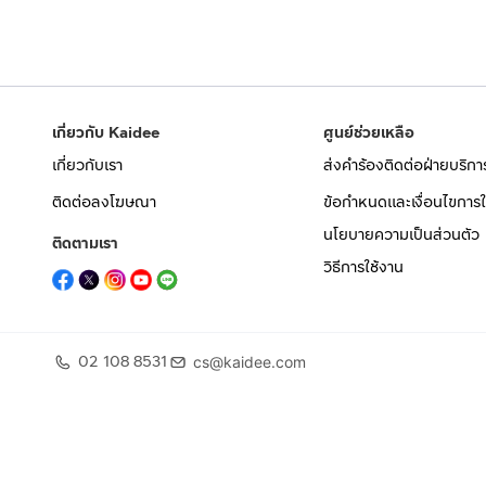
* คลินิก / ศูนย์สุขภาพ / สถานประกอบการ
* ผู้ประกอบการที่ต้องการทำเลดีในตัวเมืองหาดใหญ่
ราคาเช่า
* 80,000 บาท / เดือน
เกี่ยวกับ Kaidee
ศูนย์ช่วยเหลือ
* สัญญาขั้นต่ำ 3 ปี
เกี่ยวกับเรา
ส่งคำร้องติดต่อฝ่ายบริกา
* ชำระค่าเช่าล่วงหน้า 1 เดือน
* เงินประกัน 2 เดือน
ติดต่อลงโฆษณา
ข้อกำหนดและเงื่อนไขการใ
* รับนายหน้า ค่าคอมมิชชั่น 1 เดือน
นโยบายความเป็นส่วนตัว
ติดตามเรา
วิธีการใช้งาน
ราคาขาย
* 55,000,000 บาท
* รับนายหน้า ค่าคอมมิชชั่น 3%
02 108 8531
cs@kaidee.com
สนใจสอบถามรายละเอียด / นัดชมสถานที่
* คุณอุกฤษฎ์
* โทร.
กดเพื่อดูเบอร์โทร xxxxxx818
* Line: peakakung
* คลิกเพิ่มไลน์:
กดเพื่อดู Line: xxxxx