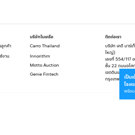
บริษัทในเครือ
ติดต่อเรา
รลูกค้า
Carro Thailand
บริษัท เคดี มาร์
ใหญ่)
ช้งาน
Innorithm
เลขที่ 554/117 
Motto Auction
ชั้น 22 ถนนอโศ
เขตดินแดง
Genie Fintech
เป็น
กรุงเทพมหานคร
โรงแ
พร้อม