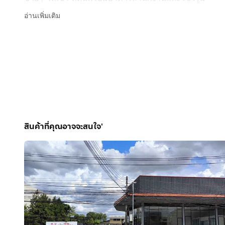
- ทำเลทอง หาดใหญ่ จ.สงขลา
อ่านเพิ่มเติม
- ติดถนนนวลแก้วอุทิศตัดใหม่ ใกล้ Hatyai Village
- เจ้าของขายเอง / ปล่อยเช่าเอง
รายละเอียดทรัพย์
* เนื้อที่ดินทั้งหมด 1 ไร่ 59 ตารางวา
* หน้ากว้างประมาณ 33 เมตร ลึกประมาณ 64 เมตร
* พร้อมอาคารสำนักงาน โชว์รูม โฮมออฟฟิศ และลานจอ
* อาคารตกแต่งพร้อมใช้งาน เข้าใช้งานได้ทันที
* มีระบบโซลาร์เซลล์
สินค้าที่คุณอาจจะสนใจ'
* ทำเลดี เดินทางสะดวก ใกล้ถนนใหญ่
* พื้นที่กว้าง เหมาะสำหรับทำธุรกิจ สำนักงาน โชว์รูม หร
รายละเอียดอาคาร
* โชว์รูมขนาดประมาณ 550 ตร.ม. ตกแต่งระดับพรีเมียม
* โฮมออฟฟิศขนาดประมาณ 525 ตร.ม.
* ลานจอดรถกว้าง รองรับรถได้หลายคัน
* พื้นที่โดยรวมเหมาะสำหรับธุรกิจที่ต้องการภาพลักษณ์ดี 