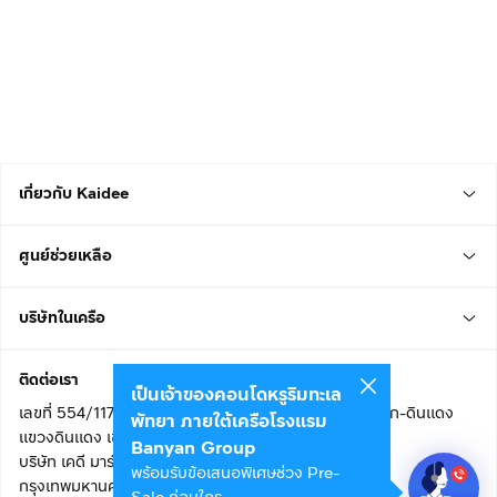
เกี่ยวกับ Kaidee
ศูนย์ช่วยเหลือ
บริษัทในเครือ
ติดต่อเรา
เป็นเจ้าของคอนโดหรูริมทะเล
เลขที่ 554/117 อาคารสกายไนน์ เซ็นเตอร์ ชั้น 22 ถนนอโศก-ดินแดง
พัทยา ภายใต้เครือโรงแรม
แขวงดินแดง เขตดินแดง
Banyan Group
บริษัท เคดี มาร์เก็ตเพลส จำกัด (สำนักงานใหญ่)
พร้อมรับข้อเสนอพิเศษช่วง Pre-
กรุงเทพมหานคร 10400