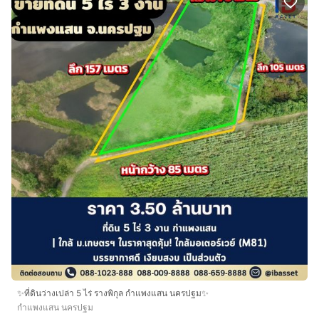
✨ที่ดินว่างเปล่า 5 ไร่ รางพิกุล กำแพงแสน นครปฐม✨
กำแพงแสน นครปฐม