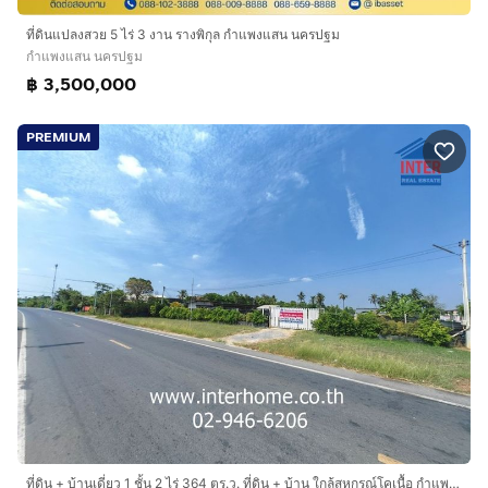
ที่ดินแปลงสวย 5 ไร่ 3 งาน รางพิกุล กำแพงแสน นครปฐม
กำแพงแสน นครปฐม
฿ 3,500,000
PREMIUM
ที่ดิน + บ้านเดี่ยว 1 ชั้น 2 ไร่ 364 ตร.ว. ที่ดิน + บ้าน ใกล้สหกรณ์โคเนื้อ กำแพงแสน ใกล้ปั้มบางจาก ถนนปทุมธานี-บางเลน ถนนHighway3007