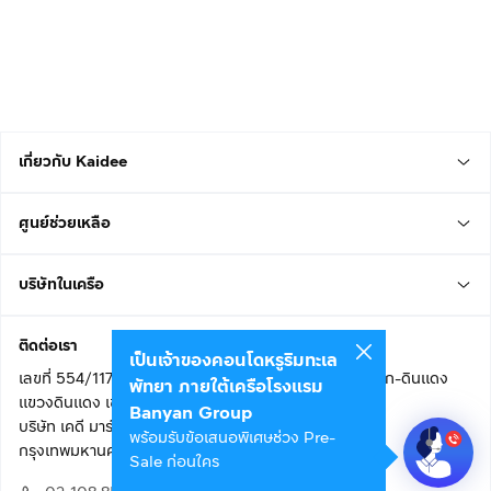
เกี่ยวกับ Kaidee
ศูนย์ช่วยเหลือ
บริษัทในเครือ
ติดต่อเรา
เป็นเจ้าของคอนโดหรูริมทะเล
เลขที่ 554/117 อาคารสกายไนน์ เซ็นเตอร์ ชั้น 22 ถนนอโศก-ดินแดง
พัทยา ภายใต้เครือโรงแรม
แขวงดินแดง เขตดินแดง
Banyan Group
บริษัท เคดี มาร์เก็ตเพลส จำกัด (สำนักงานใหญ่)
พร้อมรับข้อเสนอพิเศษช่วง Pre-
กรุงเทพมหานคร 10400
Sale ก่อนใคร