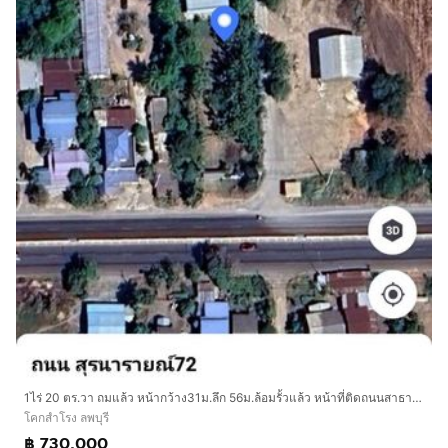
1ไร่ 20 ตร.วา ถมแล้ว หน้ากว้าง31ม.ลึก 56ม.ล้อมรั้วแล้ว หน้าที่ติดถนนสาธารณะ- ถ.205 สุรนารายณ์ ใกล้ อ.โคกสำโรง น้ำไม่ท่วม พร้อมทำประโยชน์
โคกสำโรง ลพบุรี
฿ 730,000