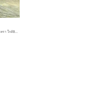
ทาวน์เฮ้าส์ 2 ชั้น 38.9 ตร.ว. หมู่บ้านกัสโต้พหลโยธิน-รามอินทรา ใกล้BTSสถานีสายหยุด ซอยพหลโยธิน48 แยก26 ถนนพหลโยธิน เขตบางเขน กรุงเทพมหานคร