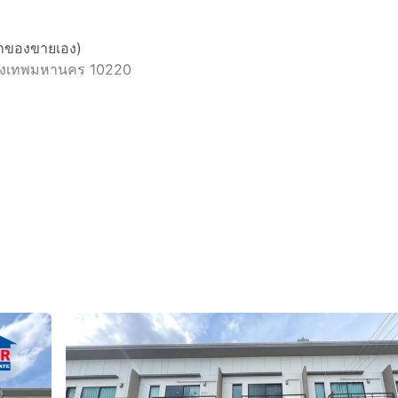
จ้าของขายเอง)
กรุงเทพมหานคร 10220
5 ตารางเมตร
่จอดรถ
มน้ำ,