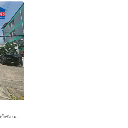
ทาวน์เฮ้าส์ 2 ชั้น 28 ตร.ว. หมู่บ้านอยู่เจริญ พหลโยธิน50 ใกล้บิ๊กซีสะพานใหม่ ถนนพหลโยธิน เขตบางเขน กรุงเทพมหานคร