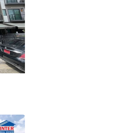
าญจนาภิเษก