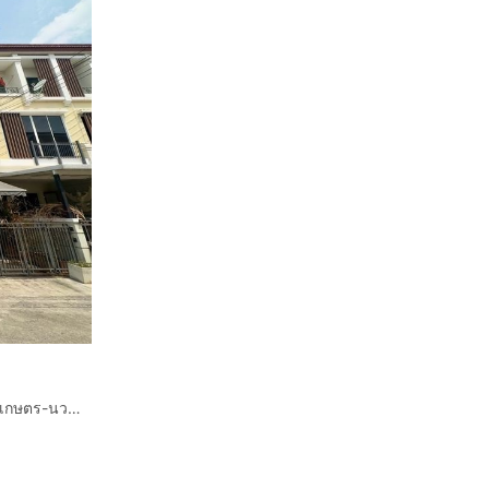
ทาวน์โฮม 3 ชั้น 20.2 ตร.ว. หมู่บ้านกลางเมือง เออร์บาเนี่ยน เกษตร-นวมินทร์ 2 ซอยลาดปลาเค้า79 ถนนลาดปลาเค้า ถนนรามอินทรา เขตบางเขน กรุงเทพ