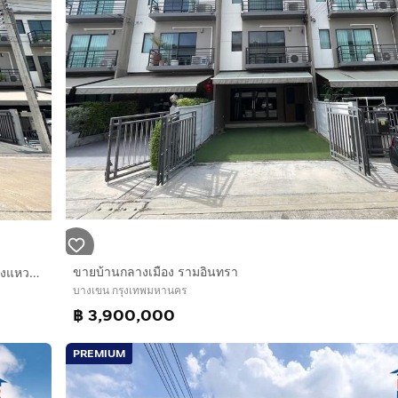
CCTV.
กฝั่งถนนเลียบกาญจนาภิเษก และจากซอยคู้บอน 27 ใกล้ทางด่วนก
พัฒนา, โรงเรียนสายอักษร, โรงเรียนโชคชัยหทัยราษฎร์
ทรา, โรงพยาบาลพญาไท นวมินทร์
ขายบ้านกลางเมือง รามอินทรา
ทาวน์โฮม 3 ชั้น 20.3 ตร.ว. หมู่บ้านบ้านกลางเมือง รามอินทรา-วงแหวน ซอย01กาญจนาภิเษก6-1 ถนนคู่ขนานกาญจนาภิเษก ถนนคู้บอน เขตบางเขน กรุงเทพ
งเมืองรามอินทรา #ขายบ้านรามอินทรา #คู้บอน
บางเขน กรุงเทพมหานคร
฿ 3,900,000
PREMIUM