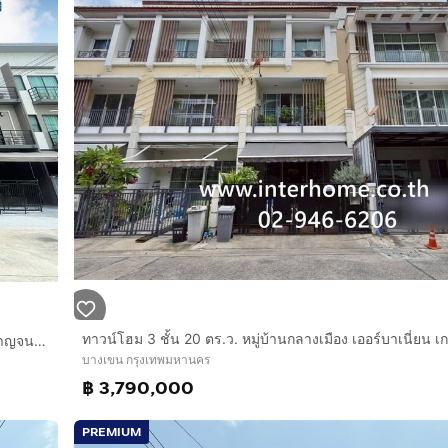
ทาวน์โฮม 3 ชั้น 18.4 ตร.ว. หมู่บ้านกลางเมือง รามอินทรา ซอยกาญจนาภิเษก6-1 ถนนคู่ขนานกาญจนาภิเษก ถนนทางด่วนรามอินทรา-อาจณรงค์ เขตบางเขน
บางเขน กรุงเทพมหานคร
฿ 3,790,000
PREMIUM