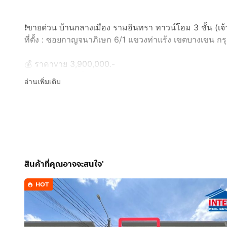
❗️ขายด่วน บ้านกลางเมือง รามอินทรา ทาวน์โฮม 3 ชั้น (เ
ที่ตั้ง : ซอยกาญจนาภิเษก 6/1 แขวงท่าแร้ง เขตบางเขน 
💰 ราคาvาย 3,900,000.-
(ค่าโอนคนละครึ่ง)
อ่านเพิ่มเติม
📞 ติดต่อนัดชมบ้าน
☎️ โทร.
กดเพื่อดูเบอร์โทร xxxxxx472
คุณติ๊ก
📲 เพิ่มเพื่อนทาง LINE ได้ที่
กดเพื่อดู Line: xxxxx
รายละเอียดทรัพย์
- ทาวน์โฮม 3 ชั้น เนื้อที่ 19.4 ตารางวา พื้นที่ใช้สอย 14
สินค้าที่คุณอาจจะสนใจ'
- 2 ห้องนอน, 1 ห้องแต่งตัว ,3 ห้องน้ำ, 1 ห้องนั่งเล่น, 2 ที
HOT
- แอร์ 4 เครื่อง, ผ้าม่านทั้งหลัง,เครื่องทำน้ำอุ่น 2 เครื่อง,ปั้
-ห้องครัวพื้นที่หลังบ้านพร้อมใช้งาน
- พื้นชั้นบนลามิเนต, พื้นชั้นล่างกระเบื้อง