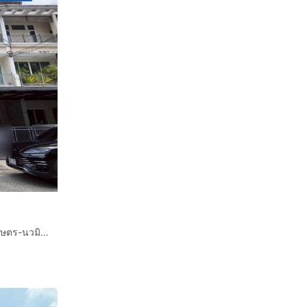
ทาวน์โฮม 3 ชั้น 20 ตร.ว. หมู่บ้านกลางเมือง เออร์บาเนี่ยน เกษตร-นวมินทร์ 2 ซอยลาดปลาเค้า79 ถนนรามอินทรา ถนนลาดปลาเค้า เขตบางเขน กรุงเทพมหานคร