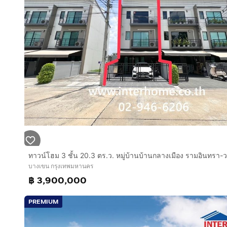
สิ่งอำนวยความสะดวก
- ระบบรักษาความปลอดภัย รปภ. 24 ชม., กล้องวงจรปิด 
- สนามเด็กเล่น, สระว่ายน้ำ, ฟิตเนส
ทำเลและสถานที่ใกล้เคียง
- โครงการ บ้านกลางเมือง รามอินทรา เข้าออกได้ทั้งจา
และทางด่วนฉลองรัช (ด่านจตุโชติ)
- รถไฟฟ้าสายสีชมพู สถานีคู้บอน
- ห้างสรรพสินค้า แฟชั่นไอส์แลนด์, เดอะ พรอมานาด
​- โรงเรียนจินดาบำรุง, โรงเรียนเตรียมแพทย์ เตรียมวิทย์
- โรงพยาบาลอินทรารัตน์, โรงพยาบาลสินแพทย์ รามอิน
- ซาฟารีเวิลด์
#บ้านกลางเมืองรามอินทรา #ขายทาวน์โฮม #ขายบ้านกลา
บางเขน กรุงเทพมหานคร
฿ 3,900,000
PREMIUM