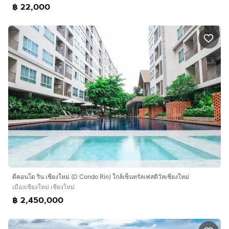
฿ 22,000
ดีคอนโด ริน เชียงใหม่ (D Condo Rin) ใกล้เซ็นทรัลเฟสติวัลเชียงใหม่
เมืองเชียงใหม่ เชียงใหม่
฿ 2,450,000