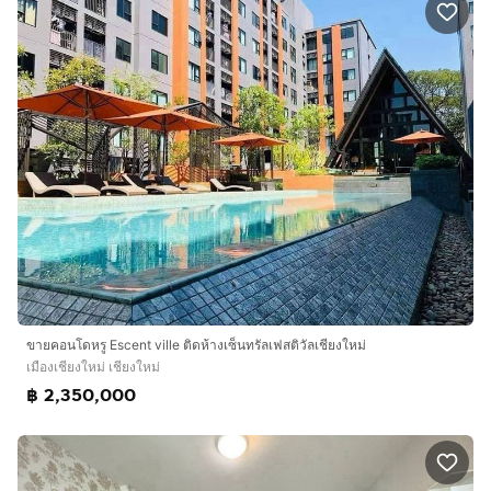
ขายคอนโดหรู Escent ville ติดห้างเซ็นทรัลเฟสติวัลเชียงใหม่
เมืองเชียงใหม่ เชียงใหม่
฿ 2,350,000