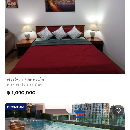
เชียงใหม่การ์เด้น คอนโด
เมืองเชียงใหม่ เชียงใหม่
฿ 1,090,000
PREMIUM