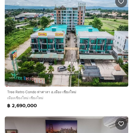
Tree Retro Condo ท่าศาลา อ.เมือง เชียงใหม่
เมืองเชียงใหม่ เชียงใหม่
฿ 2,690,000