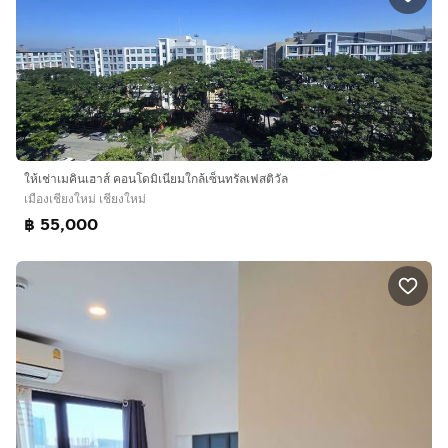
ให้เช่าเมคินเฮาส์ คอนโดมิเนียมใกล้เซ็นทรัลเฟสติวัล
เมืองเชียงใหม่ เชียงใหม่
฿ 55,000