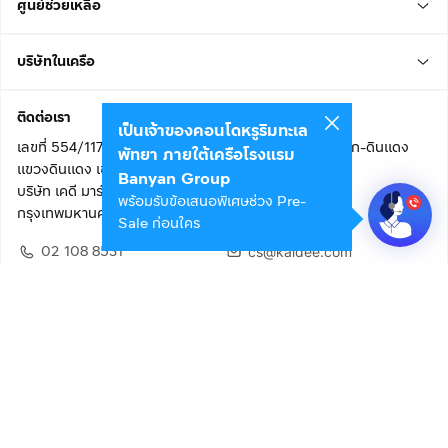
ศูนย์ช่วยเหลือ
บริษัทในเครือ
ติดต่อเรา
เป็นเจ้าของคอนโดหรูริมทะเล
เลขที่ 554/117 อาคารสกายไนน์ เซ็นเตอร์ ชั้น 22 ถนนอโศก-ดินแดง
พัทยา ภายใต้เครือโรงแรม
แขวงดินแดง เขตดินแดง
Banyan Group
บริษัท เคดี มาร์เก็ตเพลส จำกัด (สำนักงานใหญ่)
พร้อมรับข้อเสนอพิเศษช่วง Pre-
กรุงเทพมหานคร 10400
Sale ก่อนใคร
02 108 8531
cs@kaidee.com
ติดตามเรา
เพื่อประสบการณ์ใช้งานที่ดีขึ้น