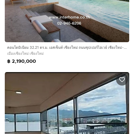
คอนโดมิเนียม 32.21 ตร.ม. เอสเซ็นท์ เชียงใหม่ ถนนซุปเปอร์ไฮเวย์ เชียงใหม่-ลำปาง ถนนเชียงใหม่-ดอยสะเก็ต เมืองเชียงใหม่ เชียงใหม่
เมืองเชียงใหม่ เชียงใหม่
฿ 2,190,000