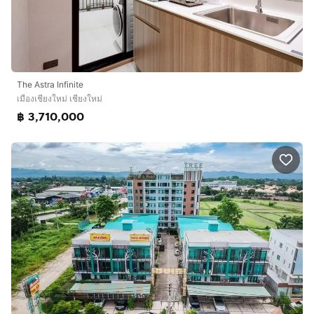
The Astra Infinite
เมืองเชียงใหม่ เชียงใหม่
฿ 3,710,000