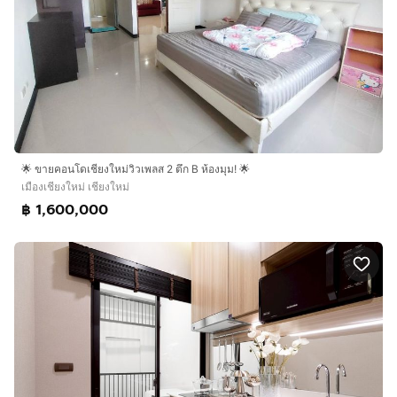
🌟 ขายคอนโดเชียงใหม่วิวเพลส 2 ตึก B ห้องมุม! 🌟
เมืองเชียงใหม่ เชียงใหม่
฿ 1,600,000