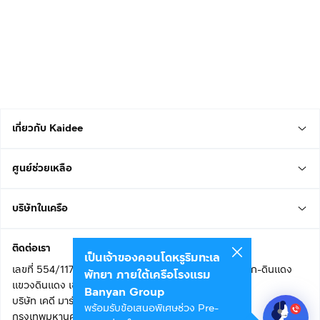
เกี่ยวกับ Kaidee
ศูนย์ช่วยเหลือ
บริษัทในเครือ
ติดต่อเรา
เป็นเจ้าของคอนโดหรูริมทะเล
เลขที่ 554/117 อาคารสกายไนน์ เซ็นเตอร์ ชั้น 22 ถนนอโศก-ดินแดง
พัทยา ภายใต้เครือโรงแรม
แขวงดินแดง เขตดินแดง
Banyan Group
บริษัท เคดี มาร์เก็ตเพลส จำกัด (สำนักงานใหญ่)
พร้อมรับข้อเสนอพิเศษช่วง Pre-
กรุงเทพมหานคร 10400