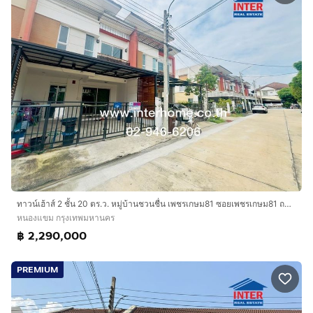
ทาวน์เฮ้าส์ 2 ชั้น 20 ตร.ว. หมู่บ้านชวนชื่น เพชรเกษม81 ซอยเพชรเกษม81 ถนนเพชรเกษม ถนนมาเจริญ ถนนพุทธมณฑลสาย4 เขตหนองแขม กรุงเทพมหานคร
หนองแขม กรุงเทพมหานคร
฿ 2,290,000
PREMIUM