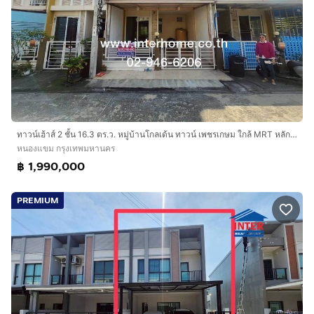
ทาวน์เฮ้าส์ 2 ชั้น 16.3 ตร.ว. หมู่บ้านโกลเด้น ทาวน์ เพชรเกษม ใกล้ MRT หลักสอง ซอยเพชรเกษม108 ถนนเพชรเกษม ถนนกาญจนาภิเษก เขตหนองแขม กรุงเทพ
หนองแขม กรุงเทพมหานคร
฿ 1,990,000
PREMIUM