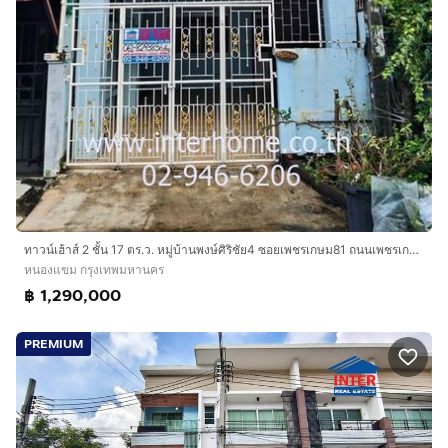
ทาวน์เฮ้าส์ 2 ชั้น 17 ตร.ว. หมู่บ้านพงษ์ศิริชัย4 ซอยเพชรเกษม81 ถนนเพชรเกษม ถนนมาเจริญ ถนนพุทธมณฑลสาย4 เขตหนองแขม กรุงเทพมหานคร
หนองแขม กรุงเทพมหานคร
฿ 1,290,000
PREMIUM