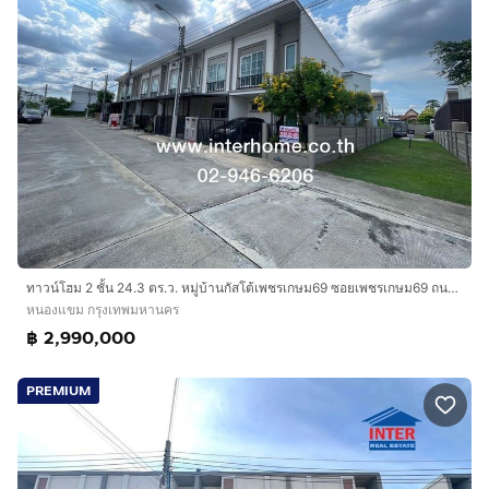
ทาวน์โฮม 2 ชั้น 24.3 ตร.ว. หมู่บ้านกัสโต้เพชรเกษม69 ซอยเพชรเกษม69 ถนนเพชรเกษม ถนนเอกชัย-บางบอน เขตหนองแขม กรุงเทพมหานคร
หนองแขม กรุงเทพมหานคร
฿ 2,990,000
PREMIUM