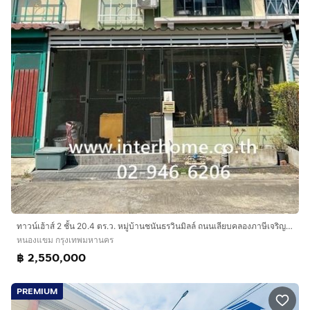
ทาวน์เฮ้าส์ 2 ชั้น 20.4 ตร.ว. หมู่บ้านชนันธรวินมิลล์ ถนนเลียบคลองภาษีเจริญฝั่งใต้ ถนนเพชรเกษม ซอยเพชรเกษม81 เขตหนองแขม กรุงเทพมหานคร
หนองแขม กรุงเทพมหานคร
฿ 2,550,000
PREMIUM