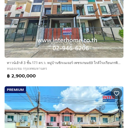
ทาวน์เฮ้าส์ 3 ชั้น 17.1 ตร.ว. หมู่บ้านซิกเนเจอร์ เพชรเกษม69 ใกล้โรงเรียนกรพิทักษ์ศึกษา ซอยเพชรเกษม69 ถนนเพชรเกษม เขตหนองแขม กรุงเทพมหานคร
หนองแขม กรุงเทพมหานคร
฿ 2,900,000
PREMIUM