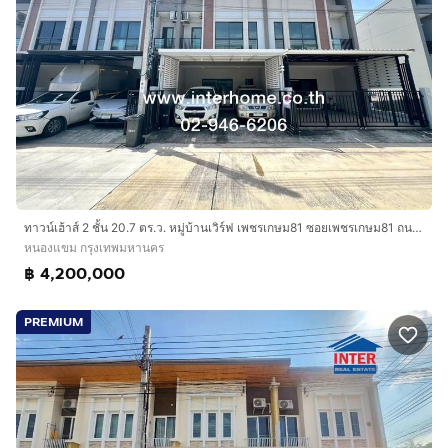
ทาวน์เฮ้าส์ 2 ชั้น 20.7 ตร.ว. หมู่บ้านเวิร์ฟ เพชรเกษม81 ซอยเพชรเกษม81 ถนนเพชรเกษม ถนนมาเจริญ เขตหนองแขม กรุงเทพมหานคร
หนองแขม กรุงเทพมหานคร
฿ 4,200,000
PREMIUM