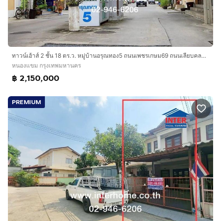
ทาวน์เฮ้าส์ 2 ชั้น 18 ตร.ว. หมู่บ้านอรุณทอง5 ถนนเพชรเกษม69 ถนนเลียบคลองภาษีเจริญฝั่งเหนือ เขตหนองแขม กรุงเทพมหานคร
หนองแขม กรุงเทพมหานคร
฿ 2,150,000
PREMIUM