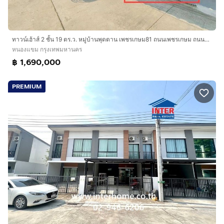
ทาวน์เฮ้าส์ 2 ชั้น 19 ตร.ว. หมู่บ้านพุดตาน เพชรเกษม81 ถนนเพชรเกษม ถนนมาเจริญ เขตหนองแขม กรุงเทพมหานคร
หนองแขม กรุงเทพมหานคร
฿ 1,690,000
PREMIUM