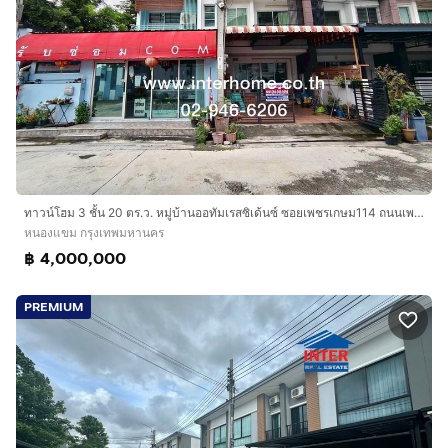
ทาวน์โฮม 3 ชั้น 20 ตร.ว. หมู่บ้านออทัมเรสซิเด้นซ์ ซอยเพชรเกษม114 ถนนเพชรเกษม ถนนพุทธมณฑลสาย4 เขตหนองแขม กรุงเทพมหานคร
หนองแขม กรุงเทพมหานคร
฿ 4,000,000
PREMIUM