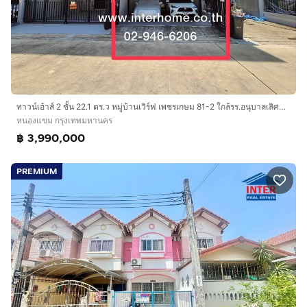
ทาวน์เฮ้าส์ 2 ชั้น 22.1 ตร.ว หมู่บ้านเวิร์ฟ เพชรเกษม 81-2 ใกล้รร.อนุบาลเลิศหล้า ซอยเพชรเกษม81 ถนนเพชรเกษม ถนนบางบอน5-เอกชัย เขตหนองแขม
หนองแขม กรุงเทพมหานคร
฿ 3,990,000
PREMIUM