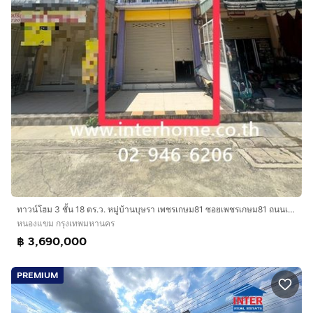
ทาวน์โฮม 3 ชั้น 18 ตร.ว. หมู่บ้านบุษรา เพชรเกษม81 ซอยเพชรเกษม81 ถนนเพชรเกษม ถนนมาเจริญ ถนนบางบอน5 เขตหนองแขม กรุงเทพมหานคร
หนองแขม กรุงเทพมหานคร
฿ 3,690,000
PREMIUM