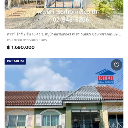
ทาวน์เฮ้าส์ 2 ชั้น 16 ตร.ว. หมู่บ้านอรุณทอง3 เพชรเกษม69 ซอยเพชรเกษม69 ถนนเพชรเกษม69 ถนนเลียบคลองภาษีเจริญฝั่งเหนือ เขตหนองแขม กรุงเทพมหานคร
หนองแขม กรุงเทพมหานคร
฿ 1,690,000
PREMIUM