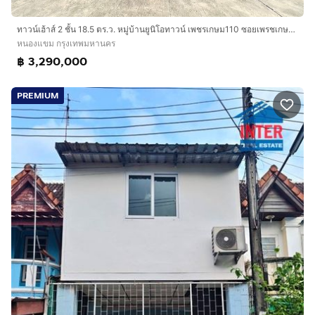
ทาวน์เฮ้าส์ 2 ชั้น 18.5 ตร.ว. หมู่บ้านยูนิโอทาวน์ เพชรเกษม110 ซอยเพรชเกษม110 ถนนเพชรเกษม เขตหนองแขม กรุงเทพมหานคร
หนองแขม กรุงเทพมหานคร
฿ 3,290,000
PREMIUM