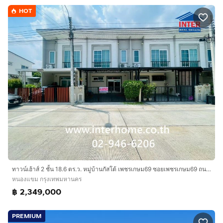
HOT
ทาวน์เฮ้าส์ 2 ชั้น 18.6 ตร.ว. หมู่บ้านกัสโต้ เพชรเกษม69 ซอยเพชรเกษม69 ถนนเลียบคลองภาษีเจริญฝั่งใต้ ถนนซอยเพชรเกษม69 เขตหนองแขม กรุงเทพมหานคร
หนองแขม กรุงเทพมหานคร
฿ 2,349,000
PREMIUM