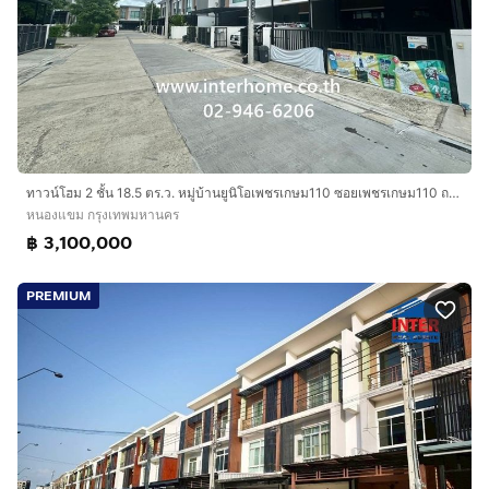
ทาวน์โฮม 2 ชั้น 18.5 ตร.ว. หมู่บ้านยูนิโอเพชรเกษม110 ซอยเพชรเกษม110 ถนนเพชรเกษม เขตหนองแขม กรุงเทพมหานคร
หนองแขม กรุงเทพมหานคร
฿ 3,100,000
PREMIUM