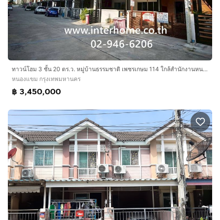
ทาวน์โฮม 3 ชั้น 20 ตร.ว. หมู่บ้านธรรมชาติ เพชรเกษม 114 ใกล้สำนักงานหนองแขม ซอยเพชรเกษม114 ถนนเพชรเกษม ถนนพุทธมณฑล เขตหนองแขม กรุงเทพมหานคร
หนองแขม กรุงเทพมหานคร
฿ 3,450,000