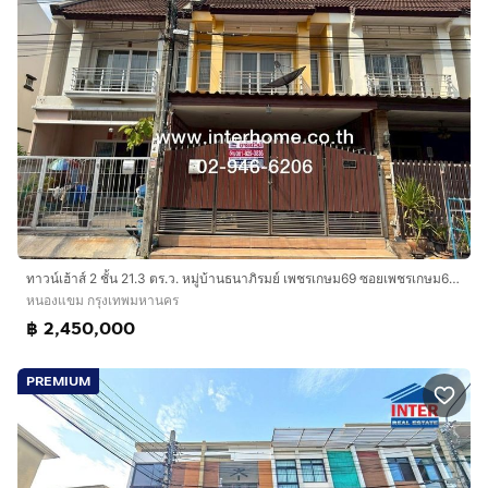
ทาวน์เฮ้าส์ 2 ชั้น 21.3 ตร.ว. หมู่บ้านธนาภิรมย์ เพชรเกษม69 ซอยเพชรเกษม69 ถนนเพชรเกษม ถนนเลียบคลองภาษีเจริญฝั่งใต้ เขตหนองแขม กรุงเทพมหานคร
หนองแขม กรุงเทพมหานคร
฿ 2,450,000
PREMIUM