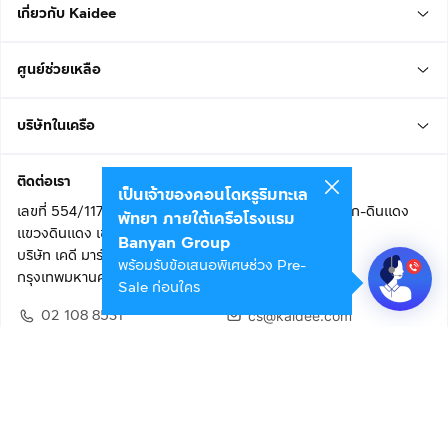
เกี่ยวกับ Kaidee
ศูนย์ช่วยเหลือ
บริษัทในเครือ
ติดต่อเรา
เป็นเจ้าของคอนโดหรูริมทะเล
เลขที่ 554/117 อาคารสกายไนน์ เซ็นเตอร์ ชั้น 22 ถนนอโศก-ดินแดง
พัทยา ภายใต้เครือโรงแรม
แขวงดินแดง เขตดินแดง
Banyan Group
บริษัท เคดี มาร์เก็ตเพลส จำกัด (สำนักงานใหญ่)
พร้อมรับข้อเสนอพิเศษช่วง Pre-
กรุงเทพมหานคร 10400
Sale ก่อนใคร
02 108 8531
cs@kaidee.com
ติดตามเรา