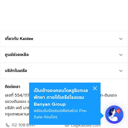
เกี่ยวกับ Kaidee
ศูนย์ช่วยเหลือ
บริษัทในเครือ
ติดต่อเรา
เป็นเจ้าของคอนโดหรูริมทะเล
เลขที่ 554/117 อาคารสกายไนน์ เซ็นเตอร์ ชั้น 22 ถนนอโศก-ดินแดง
พัทยา ภายใต้เครือโรงแรม
แขวงดินแดง เขตดินแดง
Banyan Group
บริษัท เคดี มาร์เก็ตเพลส จำกัด (สำนักงานใหญ่)
พร้อมรับข้อเสนอพิเศษช่วง Pre-
กรุงเทพมหานคร 10400
Sale ก่อนใคร
02 108 8531
cs@kaidee.com