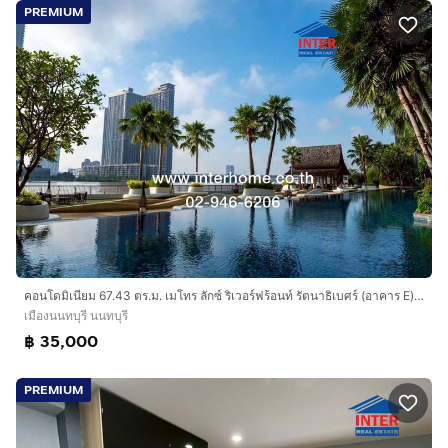
PREMIUM
คอนโดมิเนียม 67.43 ตร.ม. เมโทร ลักซ์ ริเวอร์ฟร้อนท์ รัตนาธิเบศร์ (อาคาร E) ซอยไทรม้า7 ถนนรัตนาธิเบศร์ เมืองนนทบุรี นนทบุรี
เมืองนนทบุรี นนทบุรี
฿ 35,000
PREMIUM