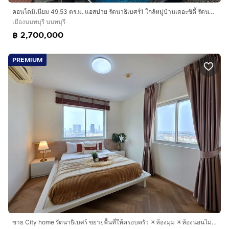
คอนโดมิเนียม 49.53 ตร.ม. แอสปาย รัตนาธิเบศร์1 ใกล้หมู่บ้านเดอะซิตี้ รัตนาธิเบศร์ แคราย ถนนรัตนาธิเบศร์ ถนนเลี่ยงเมืองนนทบุรี เมืองนนทบุรี
เมืองนนทบุรี นนทบุรี
฿ 2,700,000
PREMIUM
ขาย City home รัตนาธิเบศร์ ขยายพื้นที่ให้ครอบครัว ✴️ห้องมุม ✴️ห้องนอนไม่ติดใคร