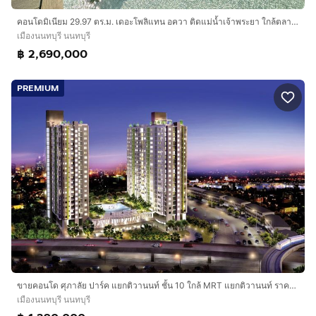
คอนโดมิเนียม 29.97 ตร.ม. เดอะโพลิแทน อควา ติดแม่น้ำเจ้าพระยา ใกล้ตลาดต้นสัก ซอยนนทบุรี15 ถนนรัตนาธิเบศร์ ถนนสนามบินน้ำ เมืองนนทบุรี นนทบุรี
เมืองนนทบุรี นนทบุรี
฿ 2,690,000
PREMIUM
ขายคอนโด ศุภาลัย ปาร์ค แยกติวานนท์ ชั้น 10 ใกล้ MRT แยกติวานนท์ ราคาเพียง 1.39 ล้าน สนใจติดต่อ 086-300-6344
เมืองนนทบุรี นนทบุรี