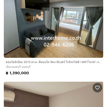
คอนโดมิเนียม 29.15 ตร.ม. ดีคอนโด รัตนาธิเบศร์ ใกล้รถไฟฟ้า MRTไทรม้า ถนนรัตนาธิเบศร์ ถนนราชพฤกษ์ เมืองนนทบุรี นนทบุรี
เมืองนนทบุรี นนทบุรี
฿ 1,390,000