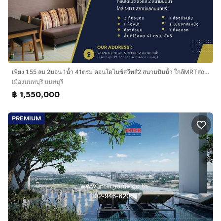
เพียง 1.55 ลบ 2นอน 1น้ำ 41ตรม คอนโดไนซ์สวีทส์2 สนามบินน้ำ ใกล้MRTสถานีแยกนนทบุรี1
เมืองนนทบุรี นนทบุรี
฿ 1,550,000
PREMIUM