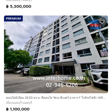
฿ 5,300,000
PREMIUM
คอนโดมิเนียม 28.83 ตร.ม. ดีคอนโด รัตนาธิเบศร์ อาคาร F ใกล้รถไฟฟ้า MRT สถานีไทรม้า ถนนรัตนาธิเบศร์ ถนนงามวงศ์วาน เมืองนนทบุรี นนทบุรี
เมืองนนทบุรี นนทบุรี
฿ 1,100,000