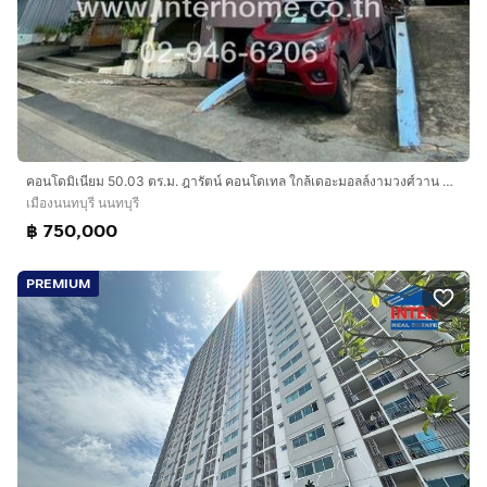
คอนโดมิเนียม 50.03 ตร.ม. ฎารัตน์ คอนโดเทล ใกล้เดอะมอลล์งามวงศ์วาน ซอยงามวงศ์วาน25 ถนนงามวงศ์วาน เมืองนนทบุรี นนทบุรี
เมืองนนทบุรี นนทบุรี
฿ 750,000
PREMIUM