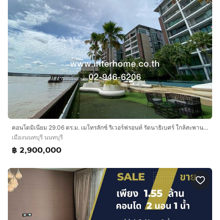
คอนโดมิเนียม 29.06 ตร.ม. เมโทรลักซ์ ริเวอร์ฟรอนท์ รัตนาธิเบศร์ ใกล้สะพานพระนั่งเกล้า ซอยไทรม้า ซอย7 ถนนรัตนาธิเบศร์ ถนนซอยไทรม้า
เมืองนนทบุรี นนทบุรี
฿ 2,900,000