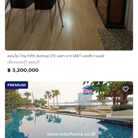
คอนโด The Fifth Avenue (70 เมตร จาก MRT แยกติวานนท์)
เมืองนนทบุรี นนทบุรี
฿ 3,200,000
PREMIUM