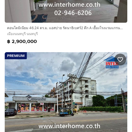
คอนโดมิเนียม 46.24 ตร.ม. แอสปาย รัตนาธิเบศร์2 ตึก A เยื้องโรงแรมแกรนด์ริชมอนด์ ริมถนนรัตนาธิเบศร์ ถนนงามวงศ์วาน เมืองนนทบุรี นนทบุรี
เมืองนนทบุรี นนทบุรี
฿ 2,900,000
PREMIUM