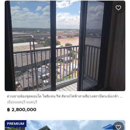
ด่วนขายห้องชุดคอนโด โพลิแทน รีฟ ติดรถไฟฟ้าสายสีม่วงสถานีพระนั่งเกล้า Urgent sale of a condo unit at The Politan River, next to Phra Nangklao
เมืองนนทบุรี นนทบุรี
฿ 2,800,000
PREMIUM