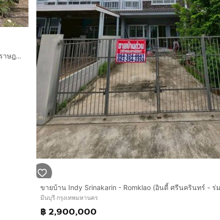
ทาวน์เฮ้าส์ 2 ชั้น 16 ตร.ว. หมู่บ้านอัญชลี หทัยราษฎร์21 ซอยหทัยราษฎร์21 ถนนรามอินทรา ถนนสุวินทวงศ์ เขตมีนบุรี กรุงเทพมหานคร
ขายบ้าน Indy Srinakarin - Romklao (อินดี้ ศรีนครินทร์ - ร่ม
มีนบุรี กรุงเทพมหานคร
฿ 2,900,000