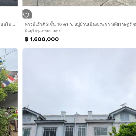
ทาวน์เฮ้าส์ 2 ชั้น 20 ตร.ว. หมู่บ้านวรารักษ์ รามอินทรา ใกล้หมู่บ้านมโนรมย์เพลส2 ซอยเลียบคลองสอง27 ถนนเลียบคลองสอง ถนนหทัยราษฏร์ เขตมีนบุรี
มีนบุรี กรุงเทพมหานคร
฿ 1,600,000