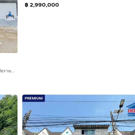
฿ 2,990,000
ขายทาวน์เฮ้าส์ หมู่บ้านพนาสนธิ์ นิมิตรใหม่ มีนบุรี รามอินทรา หทัยราษฎร์ สายไหม เลียบคลองสอง พระยาสุเรนทร์ แฟชั่นไอส์แลนด์ ซาฟารีเวิลด์
PREMIUM