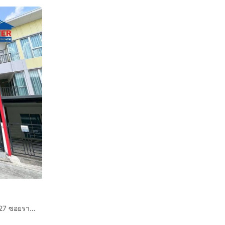
ทาวน์โฮม 3 ชั้น 19.4 ตร.ว. หมู่บ้านเบล็สทาวน์ รามอินทรา127 ซอยรามอินทรา127 ถนนรามอินทรา ถนนสุวินทวงศ์ เขตมีนบุรี กรุงเทพมหานคร