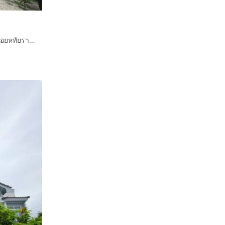
ทาวน์เฮ้าส์ 2 ชั้น 16 ตร.ว. หมู่บ้านเมืองประชา หทัยราษฎร์ ซอยหทัยราษฎร์35 ถนนหทัยราษฎร์ ถนนนิมิตรใหม่ เขตมีนบุรี กรุงเทพมหานคร