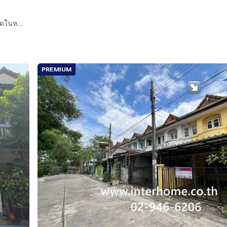
ขายด่วน บ้านทาวน์เฮ้าส์ ราษฎร์อุทิศ 54 หมู่บ้านฉัตรหลวง ถูกที่สุดในหมู่บ้าน ใกล้รถไฟฟ้า เจ้าของขายเอง ยินดีรับนายหน้า
PREMIUM