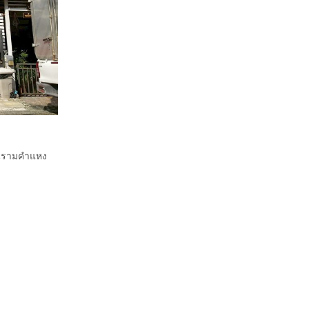
นนรามคำแหง