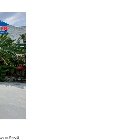
บ้านเดี่ยว 2 ชั้น 51.8 ตร.ว หมู่บ้านสวนหลวงวิลล์2 ซอยเฉลิมพระเกียรติ ร9 ซอย28 แยก8 ถนนเฉลิมพระเกียรติร.9 เขตประเวศ กรุงเทพมหานคร