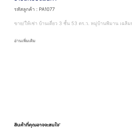
รหัสลูกค้า : PA1077
ขาย/ให้เช่า บ้านเดี่ยว 3 ชั้น 53 ตร.ว. หมู่บ้านพิมาน เฉ
ที่ตั้ง : หมู่บ้านพิมาน แขวงหนองบอน เขตประเวศ กรุงเ
อ่านเพิ่มเติม
พิกัด : https://maps.app.goo.gl/rYATaBdqiSixyeWa6
ขนาดพื้นที่ : 53 ตร.ว. / พื้นที่ใช้สอย : 208 ตร.ม.
รายละเอียด
- 3 ชั้น
- 4 ห้องนอน
- 4 ห้องน้ำ
- 2 ห้องโถง (ชั้นล่างและ ชั้น 2)
- 1 ห้องครัว
- จอดรถได้ 3 คัน
สินค้าที่คุณอาจจะสนใจ'
จุดเด่น