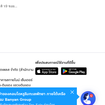
บ้านเดี่ยว 2 ชั้น 90 ตร.ว. หมู่บ้านเทพธานี ซอยเฉลิมพระเกียรติ ร9 ซอย62 แยก6 ถนนเฉลิมพระเกียรติ ร.9 เขตประเวศ กรุงเทพมหานคร
เพื่อประสบการณ์ใช้งานที่ดีขึ้น
เก็ตเพลส จำกัด (สำนักงาน
อาคารสกายไนน์ เซ็นเตอร์
ก-ดินแดง แขวงดินแดง
เจ้าของคอนโดหรูริมทะเลพัทยา ภายใต้เครือ
 10400
รม Banyan Group
รับข้อเสนอพิเศษช่วง Pre-Sale ก่อนใคร