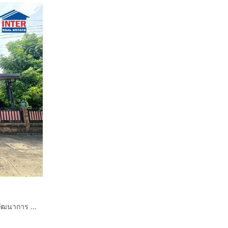
บ้านเดี่ยว 2 ชั้น 53.8 ตร.ว. หมู่บ้านโกลเด้นวิลเลจ อ่อนนุช-พัฒนาการ ซอยอ่อนนุช65 แยก14 ถนนอ่อนนุช ถนนสุขุมวิท77 เขตประเวศ กรุงเทพมหานคร