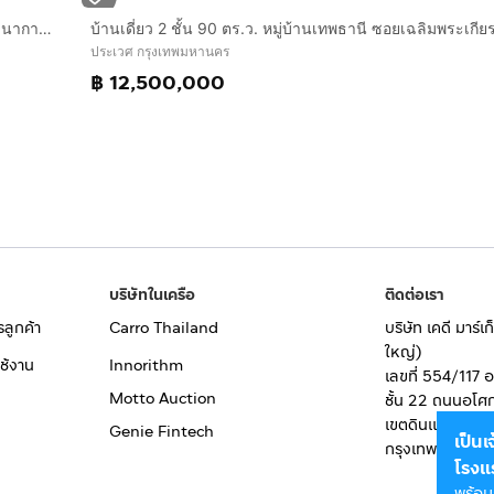
บ้านเดี่ยว 2 ชั้น 81.6 ตร.ว. หมู่บ้านเดอะซิตี้พัฒนาการ97 ซอยพัฒนาการ97 ถนนพัฒนาการตัดใหม่ ถนนศรีนครินทร์ เขตประเวศ กรุงเทพมหานคร
ประเวศ กรุงเทพมหานคร
฿ 12,500,000
บริษัทในเครือ
ติดต่อเรา
รลูกค้า
Carro Thailand
บริษัท เคดี มาร์
ใหญ่)
ช้งาน
Innorithm
เลขที่ 554/117 
Motto Auction
ชั้น 22 ถนนอโศ
เขตดินแดง
Genie Fintech
เป็น
กรุงเทพมหานคร
โรงแ
พร้อม