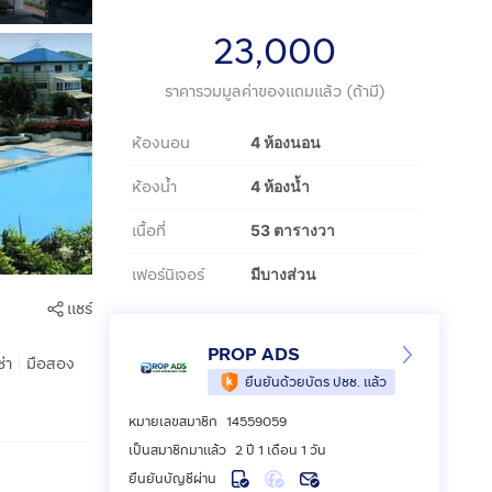
23,000
ราคารวมมูลค่าของแถมแล้ว (ถ้ามี)
ห้องนอน
4 ห้องนอน
ห้องน้ำ
4 ห้องน้ำ
เนื้อที่
53 ตารางวา
เฟอร์นิเจอร์
มีบางส่วน
แชร์
PROP ADS
|
ช่า
มือสอง
ยืนยันด้วยบัตร ปชช. แล้ว
หมายเลขสมาชิก
14559059
เป็นสมาชิกมาแล้ว
2 ปี 1 เดือน 1 วัน
ยืนยันบัญชีผ่าน