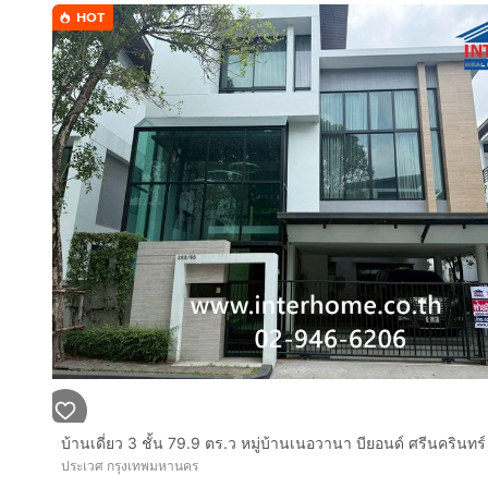
- หมู่บ้านพิมานติดถนนเฉลิมพระเกียรติ ร.9 ซอย 28 (ถนน
HOT
- เดินทางสะดวก เข้า-ออกได้หลายเส้นทาง
- บรรยากาศร่มรื่นและเงียบสงบ เหมาะกับการอยู่อาศัย
สถานที่ใกล้เคียง
- สวนหลวง ร.9 / สวน 50 พรรษาฯ
- ม.รามคำแหง วิทยาเขตบางนา
- ซีคอนสแควร์ ศรีนครินทร์
- พาราไดซ์ พาร์ค
- โรงพยาบาลสินแพทย์ ศรีนครินทร์
- โรงพยาบาลไทยนครินทร์
- รถไฟฟ้าสายสีเหลือง สถานีสวนหลวง ร.9
ราคาขาย : 4,900,000 บาท
ราคาเช่า : 23,000 บาท/ เดือน
สนใจติดต่อ
คุณเพ็ญศรี :
กดเพื่อดูเบอร์โทร xxxxxx868
/
กดเพื่อดูเบ
ประเวศ กรุงเทพมหานคร