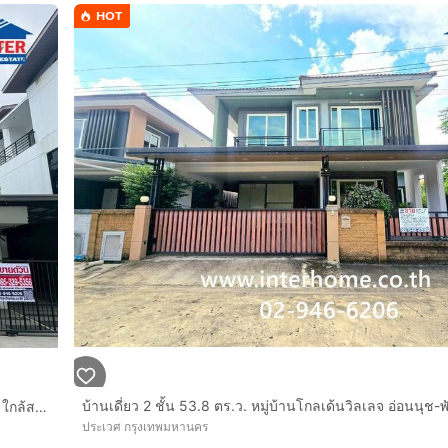
 4 เลน)
HOT
บ้านเดี่ยว 3 ชั้น 79.9 ตร.ว หมู่บ้านเนอวานา บียอนด์ ศรีนครินทร์ ใกล้สวนหลวง ร.9 ซอยเฉลิมพระเกียรติ ร9 ซอย26,28 ถนนเฉลิมพระเกียรติร9
อร์โทร xxxxxx016
ประเวศ กรุงเทพมหานคร